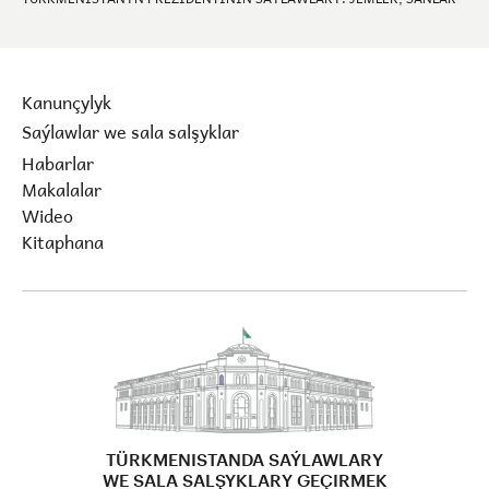
Kanunçylyk
Saýlawlar we sala salşyklar
Habarlar
Makalalar
Wideo
Kitaphana
TÜRKMENISTANDA SAÝLAWLARY
WE SALA SALŞYKLARY GEÇIRMEK