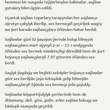
hemmesi bir nusgada taýýarlanylan kabinalar, saýlaw
gutulary bilen üpjün edildi.
Uçastok saýlaw toparlary tarapyndan her saýlawça
aýratyn çakylyk iberilip, ses bermegiň geçiriljek wagty
we ýeri barada saýlawçylara öňünden habar berildi.
Saýlawlar güni öz ýaşaýan ýerinde bolup bilmejek
saýlawçylara mart aýynyň 2-si -- 11-i aralygynda
öňünden ses bermek mümkinçiligi döredildi hem-de ýurt
boýunça saýlawçylaryň 7,97 göterimi öňünden ses
berdi.
Saglyk ýagdaýy we beýleki sebäpler boýunça saýlawlar
güni ses berilýän jaýa özbaşdak gelip bilmeýän
saýlawçylaryň öýünde ses bermegi ýola goýuldy.
Saýlawlar köppartiýalylyk şertlerinde hem-de
ählumumy, deň, göni, gizlin, erkin saýlaw hukugy we
bäsleşik esasynda geçirildi.