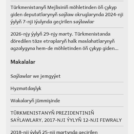
Türkmenistanyň Mejlisiniň möhletinden öň çykyp
giden deputatlarynyň saýlaw okruglarynda 2024-nji
ýylyň 7-nji iýulynda geçirilen saýlawlar
2026-njy ýylyň 29-njy marty. Türkmenistanda
döredilen täze etraplaryň halk maslahatlarynyň
agzalygyna hem-de möhletinden öň çykyp giden
Türkmenistanyň Mejlisiniň deputatlarynyň, halk
maslahatlarynyň we Geňeşleriň agzalarynyň ýerine
Makalalar
saýlawlar.
Saýlawlar we jemgyýet
Hyzmatdaşlyk
Wakalaryň jümmişinde
TÜRKMENISTANYŇ PREZIDENTINIŇ
SAÝLAWLARY, 2017-NJI ÝYLYŇ 12-NJI FEWRALY
2018-nji ýylyň 25-nji martynda geçirilen