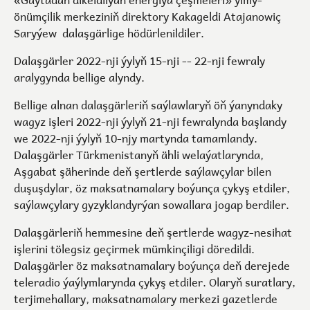
önümçilik merkeziniň direktory Kakageldi Atajanowiç
Saryýew dalaşgärlige hödürlenildiler.
Dalaşgärler 2022-nji ýylyň 15-nji -- 22-nji fewraly
aralygynda bellige alyndy.
Bellige alnan dalaşgärleriň saýlawlaryň öň ýanyndaky
wagyz işleri 2022-nji ýylyň 21-nji fewralynda başlandy
we 2022-nji ýylyň 10-njy martynda tamamlandy.
Dalaşgärler Türkmenistanyň ähli welaýatlarynda,
Aşgabat şäherinde deň şertlerde saýlawçylar bilen
duşuşdylar, öz maksatnamalary boýunça çykyş etdiler,
saýlawçylary gyzyklandyrýan sowallara jogap berdiler.
Dalaşgärleriň hemmesine deň şertlerde wagyz-nesihat
işlerini tölegsiz geçirmek mümkinçiligi döredildi.
Dalaşgärler öz maksatnamalary boýunça deň derejede
teleradio ýaýlymlarynda çykyş etdiler. Olaryň suratlary,
terjimehallary, maksatnamalary merkezi gazetlerde