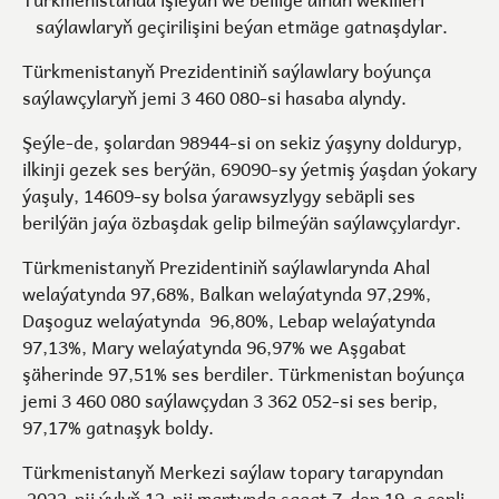
saýlawlaryň geçirilişini beýan etmäge gatnaşdylar.
Türkmenistanyň Prezidentiniň saýlawlary boýunça
saýlawçylaryň jemi 3 460 080-si hasaba alyndy.
Şeýle-de, şolardan 98944-si on sekiz ýaşyny dolduryp,
ilkinji gezek ses berýän, 69090-sy ýetmiş ýaşdan ýokary
ýaşuly, 14609-sy bolsa ýarawsyzlygy sebäpli ses
berilýän jaýa özbaşdak gelip bilmeýän saýlawçylardyr.
Türkmenistanyň Prezidentiniň saýlawlarynda Ahal
welaýatynda 97,68%, Balkan welaýatynda 97,29%,
Daşoguz welaýatynda 96,80%, Lebap welaýatynda
97,13%, Mary welaýatynda 96,97% we Aşgabat
şäherinde 97,51% ses berdiler. Türkmenistan boýunça
jemi 3 460 080 saýlawçydan 3 362 052-si ses berip,
97,17% gatnaşyk boldy.
Türkmenistanyň Merkezi saýlaw topary tarapyndan
2022-nji ýylyň 12-nji martynda sagat 7-den 19-a çenli