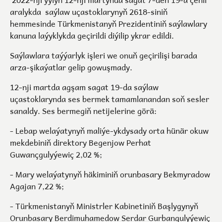
aralykda saýlaw uçastoklarynyň 2618-siniň
hemmesinde Türkmenistanyň Prezidentiniň saýlawlary
kanuna laýyklykda geçirildi diýilip ykrar edildi.
Saýlawlara taýýarlyk işleri we onuň geçirilişi barada
arza-şikaýatlar gelip gowuşmady.
12-nji martda agşam sagat 19-da saýlaw
uçastoklarynda ses bermek tamamlanandan soň sesler
sanaldy. Ses bermegiň netijelerine görä:
- Lebap welaýatynyň maliýe-ykdysady orta hünär okuw
mekdebiniň direktory Begenjow Perhat
Guwançgulyýewiç 2,02 %;
- Mary welaýatynyň häkiminiň orunbasary Bekmyradow
Agajan 7,22 %;
- Türkmenistanyň Ministrler Kabinetiniň Başlygynyň
Orunbasary Berdimuhamedow Serdar Gurbangulyýewiç