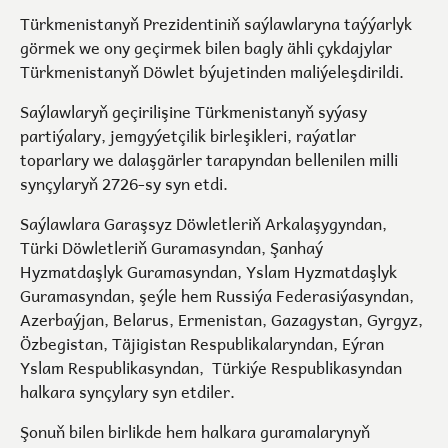
Türkmenistanyň Prezidentiniň saýlawlaryna taýýarlyk
görmek we ony geçirmek bilen bagly ähli çykdajylar
Türkmenistanyň Döwlet býujetinden maliýeleşdirildi.
Saýlawlaryň geçirilişine Türkmenistanyň syýasy
partiýalary, jemgyýetçilik birleşikleri, raýatlar
toparlary we dalaşgärler tarapyndan bellenilen milli
synçylaryň 2726-sy syn etdi.
Saýlawlara Garaşsyz Döwletleriň Arkalaşygyndan,
Türki Döwletleriň Guramasyndan, Şanhaý
Hyzmatdaşlyk Guramasyndan, Yslam Hyzmatdaşlyk
Guramasyndan, şeýle hem Russiýa Federasiýasyndan,
Azerbaýjan, Belarus, Ermenistan, Gazagystan, Gyrgyz,
Özbegistan, Täjigistan Respublikalaryndan, Eýran
Yslam Respublikasyndan, Türkiýe Respublikasyndan
halkara synçylary syn etdiler.
Şonuň bilen birlikde hem halkara guramalarynyň