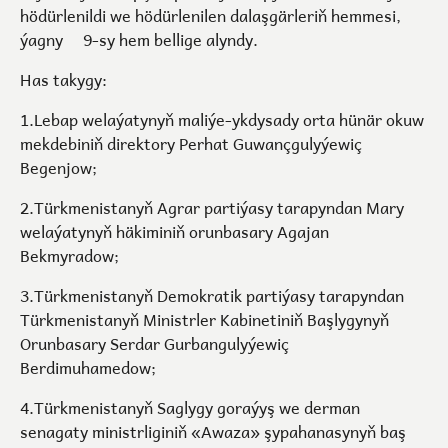
hödürlenildi we hödürlenilen dalaşgärleriň hemmesi,
ýagny 9-sy hem bellige alyndy.
Has takygy:
1.Lebap welaýatynyň maliýe-ykdysady orta hünär okuw
mekdebiniň direktory Perhat Guwançgulyýewiç
Begenjow;
2.Türkmenistanyň Agrar partiýasy tarapyndan Mary
welaýatynyň häkiminiň orunbasary Agajan
Bekmyradow;
3.Türkmenistanyň Demokratik partiýasy tarapyndan
Türkmenistanyň Ministrler Kabinetiniň Başlygynyň
Orunbasary Serdar Gurbangulyýewiç
Berdimuhamedow;
4.Türkmenistanyň Saglygy goraýyş we derman
senagaty ministrliginiň «Awaza» şypahanasynyň baş