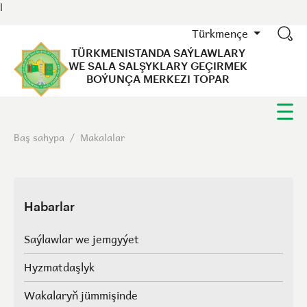
l
Türkmençe
TÜRKMENISTANDA SAÝLAWLARY
WE SALA SALŞYKLARY GEÇIRMEK
BOÝUNÇA MERKEZI TOPAR
Baş sahypa
/
Makalalar
Habarlar
Saýlawlar we jemgyýet
Hyzmatdaşlyk
Wakalaryň jümmişinde