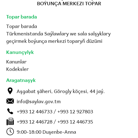
BOÝUNÇA MERKEZI TOPAR
Topar barada
Topar barada
Türkmenistanda Saýlawlary we sala salşyklary
geçirmek boýunça merkezi toparyň düzümi
Kanunçylyk
Kanunlar
Kodeksler
Aragatnaşyk
Aşgabat şäheri, Görogly köçesi, 44 jaý.
info@saylav.gov.tm
+993 12 446733 / +993 12 927803
+993 12 446728 / +993 12 446735
9:00-18:00 Duşenbe-Anna