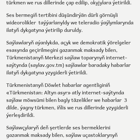
türkmen we rus dillerinde çap edilip, okyjylara ýetirildi.
Ses bermegiň tertibini düşündirýän dürli görnüşli
wideorolikler taýýarlanyldy we teleradio ýaýlymlarynda
ilatyň dykgatyna ýetirilip duruldy.
Saýlawlaryň aýanlykda, açyk we demokratik ýörelgeler
esasynda geçirilmegini gazanmak maksady bilen,
Türkmenistanyň Merkezi saýlaw toparynyň internet-
saýtynda (
saylav.gov.tm
) saýlawlar baradaky habarlar
ilatyň dykgatyna yzygiderli ýetirildi.
Türkmenistanyň Döwlet habarlar agentliginiň
«Türkmenistan: Altyn asyr» atly internet-saýtynda
saýlaw möwsümi bilen bagly täzelikler we habarlar 3
dilde, ýagny türkmen, iňlis we rus dillerinde yzygiderli
ýerleşdirildi.
Saýlawçylaryň deň şertlerde ses bermeklerini
gazanmak maksady bilen, saýlaw uçastoklarynyň