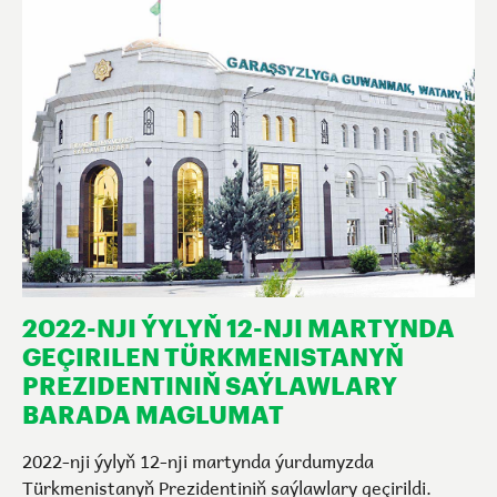
2022-NJI ÝYLYŇ 12-NJI MARTYNDA
GEÇIRILEN TÜRKMENISTANYŇ
PREZIDENTINIŇ SAÝLAWLARY
BARADA MAGLUMAT
2022-nji ýylyň 12-nji martynda ýurdumyzda
Türkmenistanyň Prezidentiniň saýlawlary geçirildi.