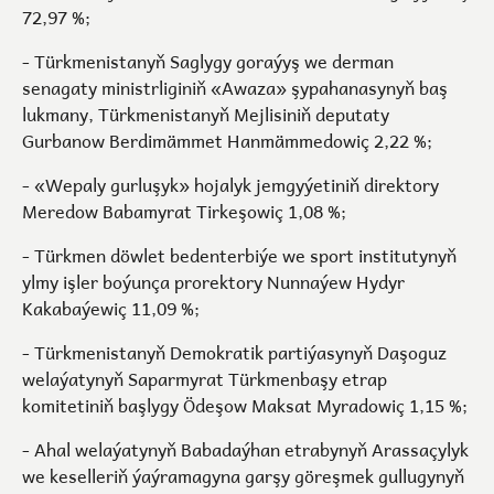
72,97 %;
- Türkmenistanyň Saglygy goraýyş we derman
senagaty ministrliginiň «Awaza» şypahanasynyň baş
lukmany, Türkmenistanyň Mejlisiniň deputaty
Gurbanow Berdimämmet Hanmämmedowiç 2,22 %;
- «Wepaly gurluşyk» hojalyk jemgyýetiniň direktory
Meredow Babamyrat Tirkeşowiç 1,08 %;
- Türkmen döwlet bedenterbiýe we sport institutynyň
ylmy işler boýunça prorektory Nunnaýew Hydyr
Kakabaýewiç 11,09 %;
- Türkmenistanyň Demokratik partiýasynyň Daşoguz
welaýatynyň Saparmyrat Türkmenbaşy etrap
komitetiniň başlygy Ödeşow Maksat Myradowiç 1,15 %;
- Ahal welaýatynyň Babadaýhan etrabynyň Arassaçylyk
we keselleriň ýaýramagyna garşy göreşmek gullugynyň