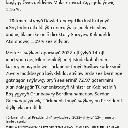
başlygy Öwezgeldiýew Maksatmyrat Aşyrgeldiýewiç
1,16 %;
- Türkmenistanyň Döwlet energetika institutynyň
«Gaýtadan dikeldilýän energiýa çeşmeleri» ylmy-
önümçilik merkeziniň direktory Saryýew Kakageldi
Atajanowiç 1,09 % ses aldylar.
Merkezi saýlaw toparynyň 2022-nji ýylyň 14-nji
martynda geçirilen jemleýji mejlisinde kabul eden
karary esasynda we Türkmenistanyň Saýlaw kodeksiniň
76-njy maddasyna laýyklykda, saýlawlarda ses bermäge
gatnaşan saýlawçylaryň sesleriniň 72,97 göterimini
alan dalaşgär Türkmenistanyň Ministrler Kabinetiniň
Başlygynyň Orunbasary Berdimuhamedow Serdar
Gurbangulyýewiç Türkmenistanyň saýlanylan Prezidenti
diýlip ykrar edildi.
Türkmenistanyň Prezidentiniň saýlawlary: 2022-nji ýylyň 12-nji marty:
jemler, sanlar
TÜRKMENISTANYŇ PREZIDENTINIŇ SAÝLAWLARY: JEMLER, SANLAR