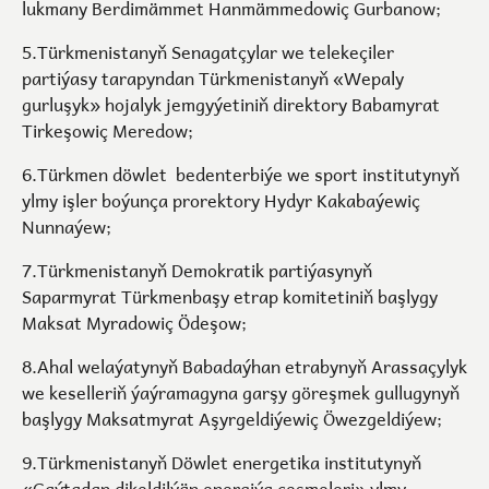
lukmany Berdimämmet Hanmämmedowiç Gurbanow;
5.Türkmenistanyň Senagatçylar we telekeçiler
partiýasy tarapyndan Türkmenistanyň «Wepaly
gurluşyk» hojalyk jemgyýetiniň direktory Babamyrat
Tirkeşowiç Meredow;
6.Türkmen döwlet bedenterbiýe we sport institutynyň
ylmy işler boýunça prorektory Hydyr Kakabaýewiç
Nunnaýew;
7.Türkmenistanyň Demokratik partiýasynyň
Saparmyrat Türkmenbaşy etrap komitetiniň başlygy
Maksat Myradowiç Ödeşow;
8.Ahal welaýatynyň Babadaýhan etrabynyň Arassaçylyk
we keselleriň ýaýramagyna garşy göreşmek gullugynyň
başlygy Maksatmyrat Aşyrgeldiýewiç Öwezgeldiýew;
9.Türkmenistanyň Döwlet energetika institutynyň
«Gaýtadan dikeldilýän energiýa çeşmeleri» ylmy-