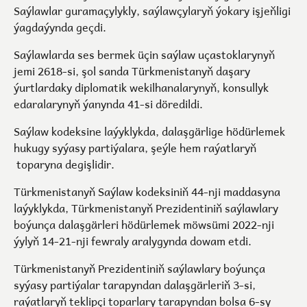
Saýlawlar guramaçylykly, saýlawçylaryň ýokary işjeňligi
ýagdaýynda geçdi.
Saýlawlarda ses bermek üçin saýlaw uçastoklarynyň
jemi 2618-si, şol sanda Türkmenistanyň daşary
ýurtlardaky diplomatik wekilhanalarynyň, konsullyk
edaralarynyň ýanynda 41-si döredildi.
Saýlaw kodeksine laýyklykda, dalaşgärlige hödürlemek
hukugy syýasy partiýalara, şeýle hem raýatlaryň
toparyna degişlidir.
Türkmenistanyň Saýlaw kodeksiniň 44-nji maddasyna
laýyklykda, Türkmenistanyň Prezidentiniň saýlawlary
boýunça dalaşgärleri hödürlemek möwsümi 2022-nji
ýylyň 14-21-nji fewraly aralygynda dowam etdi.
Türkmenistanyň Prezidentiniň saýlawlary boýunça
syýasy partiýalar tarapyndan dalaşgärleriň 3-si,
raýatlaryň teklipçi toparlary tarapyndan bolsa 6-sy