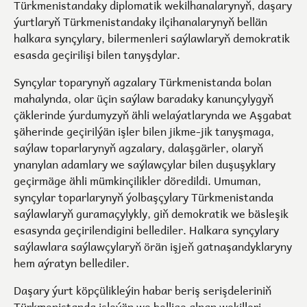
Türkmenistandaky diplomatik wekilhanalarynyň, daşary
ýurtlaryň Türkmenistandaky ilçihanalarynyň bellän
halkara synçylary, bilermenleri saýlawlaryň demokratik
esasda geçirilişi bilen tanyşdylar.
Synçylar toparynyň agzalary Türkmenistanda bolan
mahalynda, olar üçin saýlaw baradaky kanunçylygyň
çäklerinde ýurdumyzyň ähli welaýatlarynda we Aşgabat
şäherinde geçirilýän işler bilen jikme-jik tanyşmaga,
saýlaw toparlarynyň agzalary, dalaşgärler, olaryň
ynanylan adamlary we saýlawçylar bilen duşuşyklary
geçirmäge ähli mümkinçilikler döredildi. Umuman,
synçylar toparlarynyň ýolbaşçylary Türkmenistanda
saýlawlaryň guramaçylykly, giň demokratik we bäsleşik
esasynda geçirilendigini bellediler. Halkara synçylary
saýlawlara saýlawçylaryň örän işjeň gatnaşandyklaryny
hem aýratyn bellediler.
Daşary ýurt köpçülikleýin habar beriş serişdeleriniň
Türkmenistanda işleýän we bellige alnan wekilleri