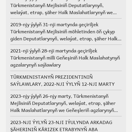
Türkmenistanyň Mejlisiniň Deputatlarynyň,
welaýat, etrap, şäher Halk Maslahatlarynyň we
Geňeşleriň agzalarynyň saýlawlary.
2019-njy ýylyň 31-nji martynda geçiriljek
Türkmenistanyň Mejlisiniň möhletinden öň çykyp
giden Deputatlarynyň, welaýat, etrap, şäher Halk
Maslahatlarynyň we Geňeşleriň agzalarynyň ýerine
2021-nji ýylyň 28-nji martynda geçiriljek
saýlawlar
Türkmenistanyň milli Geňeşiniň Halk Maslahatynyň
agzalarynyň saýlawlary
TÜRKMENISTANYŇ PREZIDENTINIŇ
SAÝLAWLARY, 2022-NJI ÝYLYŇ 12-NJI MARTY
2023-njy ýylyň 26-njy marty, Türkmenistanyň
Mejlisiniň Deputatlarynyň, welaýat, etrap, şäher
Halk Maslahatlarynyň we Geňeşleriň agzlarynyň
saýlawlary
2023-NJI ÝYLYŇ 23-NJI IÝULYNDA ARKADAG
ŞÄHERINIŇ KÄRIZEK ETRABYNYŇ ABA