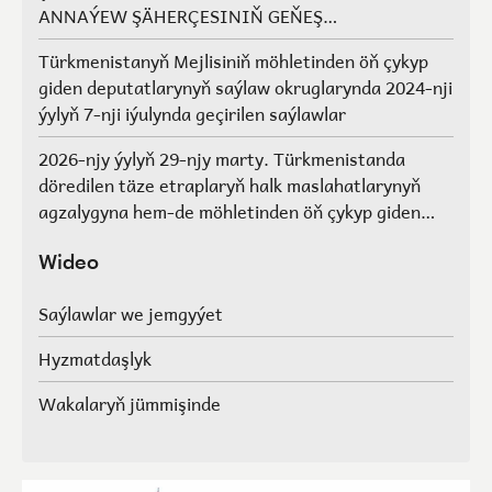
ANNAÝEW ŞÄHERÇESINIŇ GEŇEŞ
AGZALARYNYŇ SAÝLAWLARY
Türkmenistanyň Mejlisiniň möhletinden öň çykyp
giden deputatlarynyň saýlaw okruglarynda 2024-nji
ýylyň 7-nji iýulynda geçirilen saýlawlar
2026-njy ýylyň 29-njy marty. Türkmenistanda
döredilen täze etraplaryň halk maslahatlarynyň
agzalygyna hem-de möhletinden öň çykyp giden
Türkmenistanyň Mejlisiniň deputatlarynyň, halk
maslahatlarynyň we Geňeşleriň agzalarynyň ýerine
Wideo
saýlawlar.
Saýlawlar we jemgyýet
Hyzmatdaşlyk
Wakalaryň jümmişinde