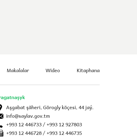
Makalalar
Wideo
Kitaphana
ragatnaşyk
Aşgabat şäheri, Görogly köçesi, 44 jaý.
info@saylav.gov.tm
+993 12 446733 / +993 12 927803
+993 12 446728 / +993 12 446735