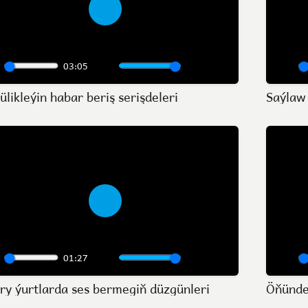
Play
03:05
lay
Mute
Settings
Enter
Play
likleýin habar beriş serişdeleri
Saýlaw 
fullscreen
Play
01:27
lay
Mute
Settings
Enter
Play
ry ýurtlarda ses bermegiň düzgünleri
Öňünden
fullscreen