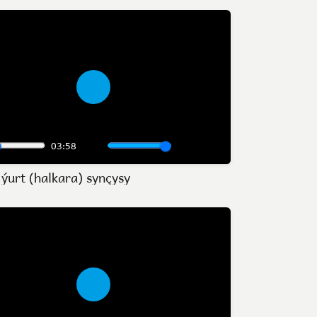
Play
03:58
Mute
Settings
Enter
Daşary ýurt (halkara) synçysy
fullscreen
Play