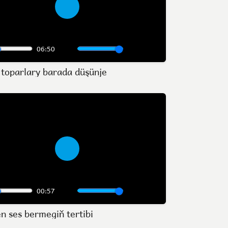
Play
06:50
Mute
Settings
Enter
toparlary barada düşünje
fullscreen
Play
00:57
Mute
Settings
Enter
 ses bermegiň tertibi
fullscreen