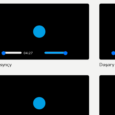
Play
04:27
lay
Mute
Settings
Enter
Play
 synçy
fullscreen
Play