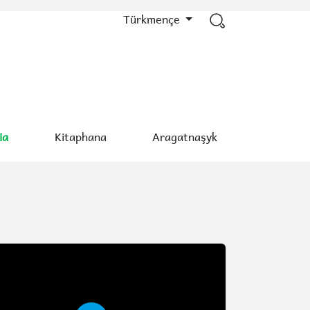
Türkmençe
ia
Kitaphana
Aragatnaşyk