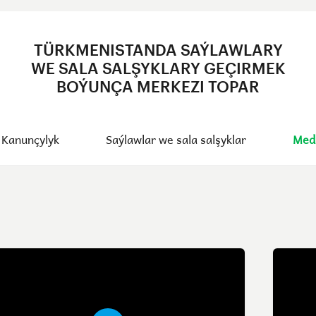
TÜRKMENISTANDA SAÝLAWLARY
WE SALA SALŞYKLARY GEÇIRMEK
BOÝUNÇA MERKEZI TOPAR
Kanunçylyk
Saýlawlar we sala salşyklar
Med