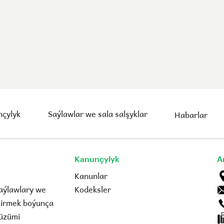
çylyk
Saýlawlar we sala salşyklar
Habarlar
Kanunçylyk
A
Kanunlar
aýlawlary we
Kodeksler
eçirmek boýunça
üzümi