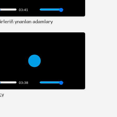
03:41
Mute
Settings
Enter
rleriň ynanlan adamlary
fullscreen
Play
03:38
Mute
Settings
Enter
çy
fullscreen