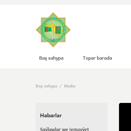
Baş sahypa
Topar barada
Baş sahypa
/
Media
Habarlar
Saýlawlar we jemgyýet