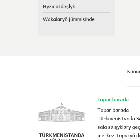
halk maslahatlarynyň we
Hyzmatdaşlyk
Geňeşleriň agzalarynyň
ýerine saýlawlar.
Wakalaryň jümmişinde
Kanun
Topar barada
Topar barada
Türkmenistanda S
sala salşyklary g
merkezi toparyň d
TÜRKMENISTANDA