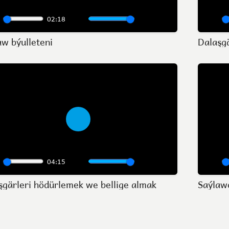
02:18
lay
Mute
Settings
Enter
Play
aw býulleteni
Dalaşgä
fullscreen
Play
04:15
lay
Mute
Settings
Enter
Play
şgärleri hödürlemek we bellige almak
Saýlaw
fullscreen