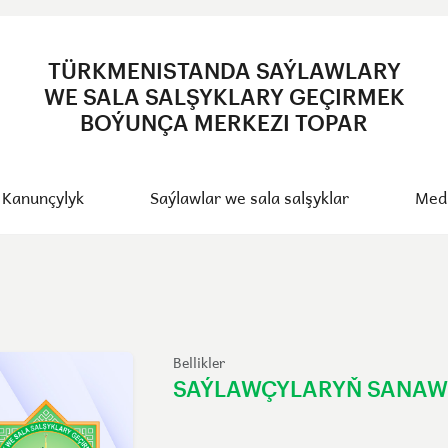
TÜRKMENISTANDA SAÝLAWLARY
WE SALA SALŞYKLARY GEÇIRMEK
BOÝUNÇA MERKEZI TOPAR
Kanunçylyk
Saýlawlar we sala salşyklar
Med
Bellikler
SAÝLAWÇYLARYŇ SANAWY