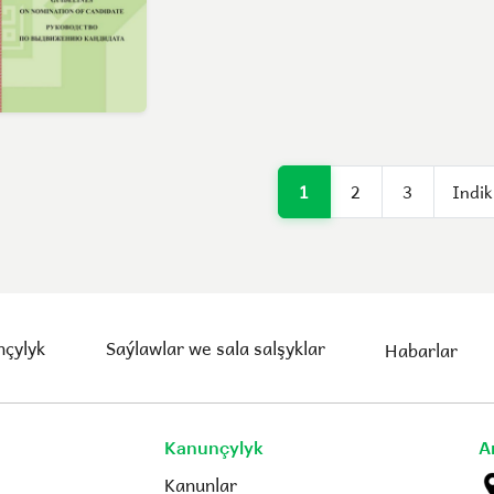
1
2
3
Indik
çylyk
Saýlawlar we sala salşyklar
Habarlar
Kanunçylyk
A
Kanunlar