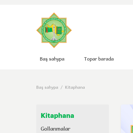
Baş sahypa
Topar barada
Baş sahypa
/
Kitaphana
Kitaphana
Gollanmalar