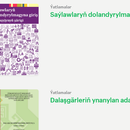
Ýatlamalar
Saýlawlaryň dolandyrylma
Ýatlamalar
Dalaşgärleriň ynanylan ad