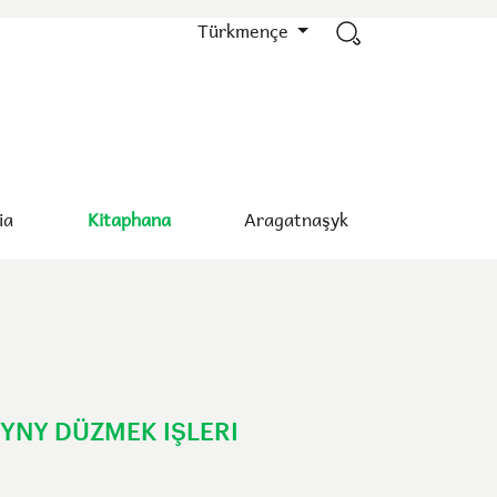
Türkmençe
ia
Kitaphana
Aragatnaşyk
NY DÜZMEK IŞLERI