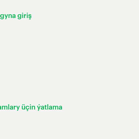
gyna giriş
amlary üçin ýatlama