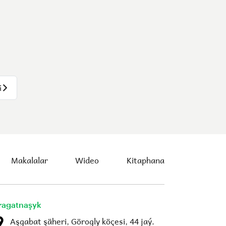
i
Makalalar
Wideo
Kitaphana
ragatnaşyk
Aşgabat şäheri, Görogly köçesi, 44 jaý.