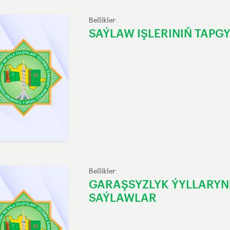
Bellikler
SAÝLAW IŞLERINIŇ TAPG
Bellikler
GARAŞSYZLYK ÝYLLARYN
SAÝLAWLAR