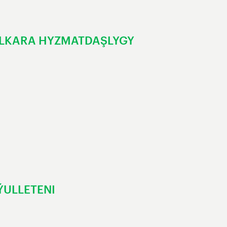
LKARA HYZMATDAŞLYGY
ÝULLETENI