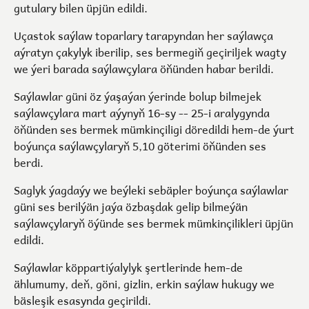
gutulary bilen üpjün edildi.
Uçastok saýlaw toparlary tarapyndan her saýlawça
aýratyn çakylyk iberilip, ses bermegiň geçiriljek wagty
we ýeri barada saýlawçylara öňünden habar berildi.
Saýlawlar güni öz ýaşaýan ýerinde bolup bilmejek
saýlawçylara mart aýynyň 16-sy -- 25-i aralygynda
öňünden ses bermek mümkinçiligi döredildi hem-de ýurt
boýunça saýlawçylaryň 5,10 göterimi öňünden ses
berdi.
Saglyk ýagdaýy we beýleki sebäpler boýunça saýlawlar
güni ses berilýän jaýa özbaşdak gelip bilmeýän
saýlawçylaryň öýünde ses bermek mümkinçilikleri üpjün
edildi.
Saýlawlar köppartiýalylyk şertlerinde hem-de
ählumumy, deň, göni, gizlin, erkin saýlaw hukugy we
bäsleşik esasynda geçirildi.