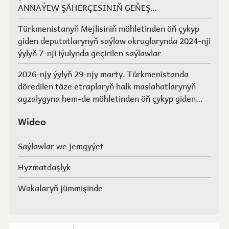
ANNAÝEW ŞÄHERÇESINIŇ GEŇEŞ
AGZALARYNYŇ SAÝLAWLARY
Türkmenistanyň Mejlisiniň möhletinden öň çykyp
giden deputatlarynyň saýlaw okruglarynda 2024-nji
ýylyň 7-nji iýulynda geçirilen saýlawlar
2026-njy ýylyň 29-njy marty. Türkmenistanda
döredilen täze etraplaryň halk maslahatlarynyň
agzalygyna hem-de möhletinden öň çykyp giden
Türkmenistanyň Mejlisiniň deputatlarynyň, halk
maslahatlarynyň we Geňeşleriň agzalarynyň ýerine
Wideo
saýlawlar.
Saýlawlar we jemgyýet
Hyzmatdaşlyk
Wakalaryň jümmişinde