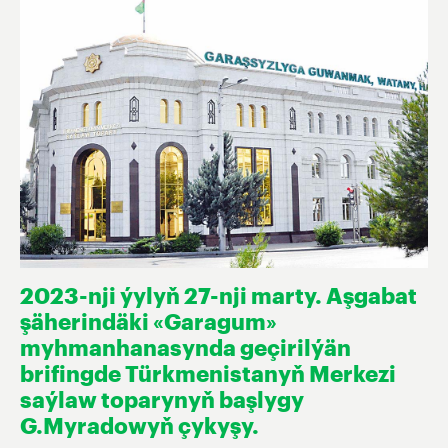
2023-nji ýylyň 27-nji marty. Aşgabat
şäherindäki «Garagum»
myhmanhanasynda geçirilýän
brifingde Türkmenistanyň Merkezi
saýlaw toparynyň başlygy
G.Myradowyň çykyşy.