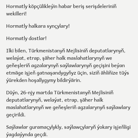
Hormatly köpçülikleýin habar beriş serişdeleriniň
wekilleri!
Hormatly halkara synçylary!
Hormatly dostlar!
Ilki bilen, Türkmenistanyň Mejlisiniň deputatlarynyň,
welaýat, etrap, şäher halk maslahatlarynyň we
geňeşleriň agzalarynyň saýlawlarynyň geçişini beýan
etmäge işjeň gatnaşandygyňyz üçin, siziň ähliňize tüýs
ýürekden hoşallygymy bildirýärin.
Düýn, 26-njy martda Türkmenistanyň Mejlisiniň
deputatlarynyň, welaýat, etrap, şäher halk
maslahatlarynyň we geňeşleriň agzalarynyň saýlawlary
geçirildi.
Saýlawlar guramaçylykly, saýlawçylaryň ýokary işjeňligi
ýagdaýynda geçdi.