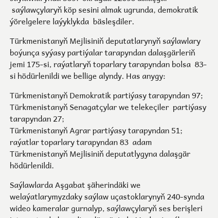
saýlawçylaryň köp sesini almak ugrunda, demokratik
ýörelgelere laýyklykda bäsleşdiler.
Türkmenistanyň Mejlisiniň deputatlarynyň saýlawlary
boýunça syýasy partiýalar tarapyndan dalaşgärleriň
jemi 175-si, raýatlaryň toparlary tarapyndan bolsa 83-
si hödürlenildi we bellige alyndy. Has anygy:
Türkmenistanyň Demokratik partiýasy tarapyndan 97;
Türkmenistanyň Senagatçylar we telekeçiler partiýasy
tarapyndan 27;
Türkmenistanyň Agrar partiýasy tarapyndan 51;
raýatlar toparlary tarapyndan 83 adam
Türkmenistanyň Mejlisiniň deputatlygyna dalaşgär
hödürlenildi.
Saýlawlarda Aşgabat şäherindäki we
welaýatlarymyzdaky saýlaw uçastoklarynyň 240-synda
wideo kameralar gurnalyp, saýlawçylaryň ses berişleri