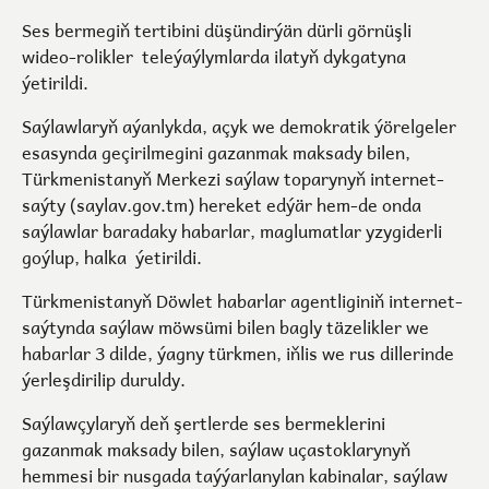
Ses bermegiň tertibini düşündirýän dürli görnüşli
wideo-rolikler teleýaýlymlarda ilatyň dykgatyna
ýetirildi.
Saýlawlaryň aýanlykda, açyk we demokratik ýörelgeler
esasynda geçirilmegini gazanmak maksady bilen,
Türkmenistanyň Merkezi saýlaw toparynyň internet-
saýty (
saylav.gov.tm
) hereket edýär hem-de onda
saýlawlar baradaky habarlar, maglumatlar yzygiderli
goýlup, halka ýetirildi.
Türkmenistanyň Döwlet habarlar agentliginiň internet-
saýtynda saýlaw möwsümi bilen bagly täzelikler we
habarlar 3 dilde, ýagny türkmen, iňlis we rus dillerinde
ýerleşdirilip duruldy.
Saýlawçylaryň deň şertlerde ses bermeklerini
gazanmak maksady bilen, saýlaw uçastoklarynyň
hemmesi bir nusgada taýýarlanylan kabinalar, saýlaw