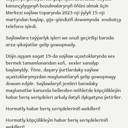
kanunçylygynyň bozulmalarynyň öňüni almak üçin
Merkezi saýlaw toparynda 2023-nji ýylyň 15-nji
martyndan başlap, gije-gündiziň dowamynda «nobatçy
telefon» işledi.
Saýlawlara taýýarlyk işleri we onuň geçirilişi barada
arza-şikaýatlar gelip gowuşmady.
Düýn agşam sagat 19-da saýlaw uçastoklarynda ses
bermek tamamlanandan soň, sesler sanalyp
başlanyldy. Ýöne, daşary ýurtlardaky saýlaw
uçastoklarymyzdan maglumatlaryň gelip gowuşmagy
dowam edýär. Saýlawlaryň jemleri baradaky
maglumatlar kanunda bellenilen möhletde köpçülikleýin
habar beriş serişdeleri arkaly ilatyň dykgatyna ýetiriler.
Hormatly habar beriş serişdeleriniň wekilleri!
Hormatly köpçülikleýin habar beriş serişdeleriniň
wekilleri!