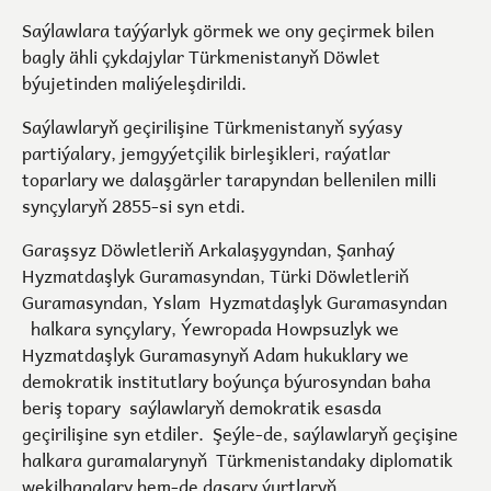
Saýlawlara taýýarlyk görmek we ony geçirmek bilen
bagly ähli çykdajylar Türkmenistanyň Döwlet
býujetinden maliýeleşdirildi.
Saýlawlaryň geçirilişine Türkmenistanyň syýasy
partiýalary, jemgyýetçilik birleşikleri, raýatlar
toparlary we dalaşgärler tarapyndan bellenilen milli
synçylaryň 2855-si syn etdi.
Garaşsyz Döwletleriň Arkalaşygyndan, Şanhaý
Hyzmatdaşlyk Guramasyndan, Türki Döwletleriň
Guramasyndan, Yslam Hyzmatdaşlyk Guramasyndan
halkara synçylary, Ýewropada Howpsuzlyk we
Hyzmatdaşlyk Guramasynyň Adam hukuklary we
demokratik institutlary boýunça býurosyndan baha
beriş topary saýlawlaryň demokratik esasda
geçirilişine syn etdiler. Şeýle-de, saýlawlaryň geçişine
halkara guramalarynyň Türkmenistandaky diplomatik
wekilhanalary hem-de daşary ýurtlaryň