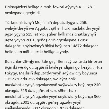
Dalaşgärleri bellige almak fewral aýynyň 4-i
–
28-i
aralygynda geçirildi.
Türkmenistanyň Mejlisiniň deputatlygyna 258,
welaýatlaryň we Aşgabat şäher halk maslahatlarynyň
agzalygyna 515, etrap, şäher halk maslahatlarynyň
agzalygyna 2001, geňeşleriň agzalygyna 12098
dalaşgär, saýlawlaryň ählisi boýunça 14872 dalaşgär
bellenilen möhlelerde bellige alyndy.
Bu sanlar 26-njy martda geçirilen saýlawlarda bir orun
üçin iki we üç dalaşgäriň bäsleşendigini görkezýär. Has
takygy, Mejlisiň deputatlarynyň saýlawlary boýunça
125 okrugda 258 dalaşgär, welaýat halk
maslahatlarynyň agzalarynyň saýlawlary boýunça 240
okrugda 515 dalaşgär, etrap, şäher halk
maslahatlarynyň agzalarynyň saýlawlary boýunça 960
okrugda 2001 dalaşgär, geňeş agzalarynyň
saýlawlarynda 5897 okrugda 12098 dalaşgär