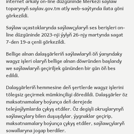
internet arkaly on-line düzgüninde Merkezi saýlaw
toparynyň
saylav.gov.tm
atly web-saýtynda ilata göni
görkezildi.
Saýlaw uçastoklarynda saýlawçylaryň ses berişleri on-
line düzgüninde 2023-nji ýylyň 26-njy martynda sagat
7-den 19-a çenli görkezildi.
Bellige alnan dalaşgärleriň saýlawlaryň öň ýanyndaky
wagyz işleri olaryň bellige alnan döwründen başlandy
we saýlawlaryň geçiriljek gününden bir gün öň bes
edildi.
Dalaşgärleriň hemmesine deň şertlerde wagyz işlerini
tölegsiz geçirmek mümkinçiligi döredildi. Dalaşgärler öz
maksatnamalary boýunça deň derejede
teleýaýlymlarda çykyş etdiler. Öz degişli okruglarynyň
saýlawçylary bilen duşuşdylar, ýygnaklar geçirip,
maksatnamalary boýunça çykyş etdiler, saýlawçylaryň
sowallaryna jogap berdiler.