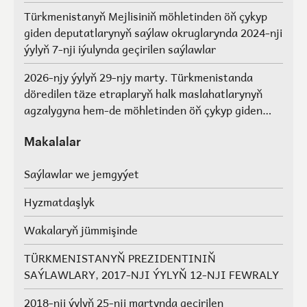
Türkmenistanyň Mejlisiniň möhletinden öň çykyp
giden deputatlarynyň saýlaw okruglarynda 2024-nji
ýylyň 7-nji iýulynda geçirilen saýlawlar
2026-njy ýylyň 29-njy marty. Türkmenistanda
döredilen täze etraplaryň halk maslahatlarynyň
agzalygyna hem-de möhletinden öň çykyp giden
Türkmenistanyň Mejlisiniň deputatlarynyň, halk
maslahatlarynyň we Geňeşleriň agzalarynyň ýerine
Makalalar
saýlawlar.
Saýlawlar we jemgyýet
Hyzmatdaşlyk
Wakalaryň jümmişinde
TÜRKMENISTANYŇ PREZIDENTINIŇ
SAÝLAWLARY, 2017-NJI ÝYLYŇ 12-NJI FEWRALY
2018-nji ýylyň 25-nji martynda geçirilen