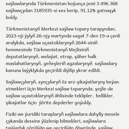
saýlawlarynda Türkmenistan boýunça jemi 3.496.368
saýlawçydan 3185935-si ses berip, 91,12% gatnaşyk
boldy.
Türkmenistanyň Merkezi saýlaw topary tarapyndan,
2023-nji ýylyň 26-njy martynda sagat 7-den 19-a çenli
aralykda, saýlaw uçastoklarynyň 2644-siniň
hemmesinde Türkmenistanyň Mejlisiniň
deputatlarynyň, welaýat, etrap, şäher halk
maslahatlarynyň, geňeşleriň agzalarynyň saýlawlary
kanuna laýyklykda geçirildi diýilip ykrar edildi.
Saýlawçylaryň, synçylaryň öz arz-şikaýatlaryny beýan
etmekleri üçin Merkezi saýlaw toparynda, şeýle-de
saýlaw uçastoklarynyň ählisinde teklipler, bellikler,
şikaýatlar üçin ýörite depderler goýuldy.
Fiziki we ýuridiki taraplaryň saýlawlara dahylly mesele
çykanda dessine ýüzlenip bilmekleri, saýlawlara
taýýarlyk görülýän we geçirilýän döwründe saýlaw