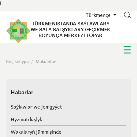
l
Türkmençe
TÜRKMENISTANDA SAÝLAWLARY
WE SALA SALŞYKLARY GEÇIRMEK
BOÝUNÇA MERKEZI TOPAR
Baş sahypa
/
Makalalar
Habarlar
Saýlawlar we jemgyýet
Hyzmatdaşlyk
Wakalaryň jümmişinde