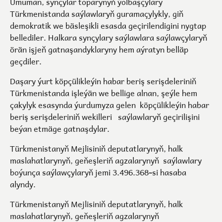
Umuman, synçylar toparynyň ýolbaşçylary
Türkmenistanda saýlawlaryň guramaçylykly, giň
demokratik we bäsleşikli esasda geçirilendigini nygtap
bellediler. Halkara synçylary saýlawlara saýlawçylaryň
örän işjeň gatnaşandyklaryny hem aýratyn belläp
geçdiler.
Daşary ýurt köpçülikleýin habar beriş serişdeleriniň
Türkmenistanda işleýän we bellige alnan, şeýle hem
çakylyk esasynda ýurdumyza gelen köpçülikleýin habar
beriş serişdeleriniň wekilleri saýlawlaryň geçirilişini
beýan etmäge gatnaşdylar.
Türkmenistanyň Mejlisiniň deputatlarynyň, halk
maslahatlarynyň, geňeşleriň agzalarynyň saýlawlary
boýunça saýlawçylaryň jemi 3.496.368
-
si hasaba
alyndy.
Türkmenistanyň Mejlisiniň deputatlarynyň, halk
maslahatlarynyň, geňeşleriň agzalarynyň