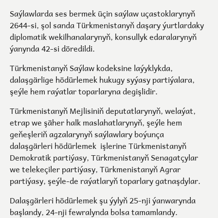
Saýlawlarda ses bermek üçin saýlaw uçastoklarynyň
2644-si, şol sanda Türkmenistanyň daşary ýurtlardaky
diplomatik wekilhanalarynyň, konsullyk edaralarynyň
ýanynda 42-si döredildi.
Türkmenistanyň Saýlaw kodeksine laýyklykda,
dalaşgärlige hödürlemek hukugy syýasy partiýalara,
şeýle hem raýatlar toparlaryna degişlidir.
Türkmenistanyň Mejlisiniň deputatlarynyň, welaýat,
etrap we şäher halk maslahatlarynyň, şeýle hem
geňeşleriň agzalarynyň saýlawlary boýunça
dalaşgärleri hödürlemek işlerine Türkmenistanyň
Demokratik partiýasy, Türkmenistanyň Senagatçylar
we telekeçiler partiýasy, Türkmenistanyň Agrar
partiýasy, şeýle-de raýatlaryň toparlary gatnaşdylar.
Dalaşgärleri hödürlemek şu ýylyň 25-nji ýanwarynda
başlandy, 24-nji fewralynda bolsa tamamlandy.