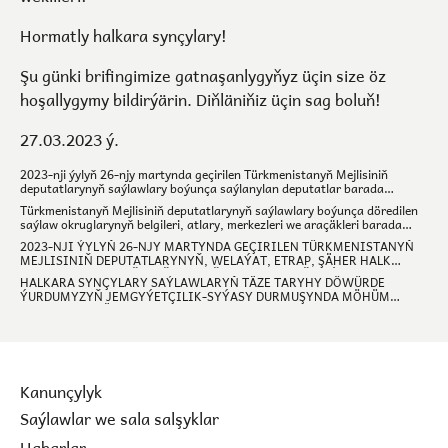
Hormatly halkara synçylary!
Şu günki brifingimize gatnaşanlygyňyz üçin size öz
hoşallygymy bildirýärin. Diňläniňiz üçin sag boluň!
27.03.2023 ý.
2023-nji ýylyň 26-njy martynda geçirilen Türkmenistanyň Mejlisiniň
deputatlarynyň saýlawlary boýunça saýlanylan deputatlar barada
maglumat
Türkmenistanyň Mejlisiniň deputatlarynyň saýlawlary boýunça döredilen
saýlaw okruglarynyň belgileri, atlary, merkezleri we araçäkleri barada
maglumat
2023-NJI ÝYLYŇ 26-NJY MARTYNDA GEÇIRILEN TÜRKMENISTANYŇ
MEJLISINIŇ DEPUTATLARYNYŇ, WELAÝAT, ETRAP, ŞÄHER HALK
MASLAHATLARYNYŇ, GEŇEŞLERIŇ AGZALARYNYŇ SAÝLAWLARY:
HALKARA SYNÇYLARY SAÝLAWLARYŇ TÄZE TARYHY DÖWÜRDE
JEMLER, SANLAR.
ÝURDUMYZYŇ JEMGYÝETÇILIK-SYÝASY DURMUŞYNDA MÖHÜM
DEMOKRATIK ÄDIM BOLANDYGYNY BELLEDILER
Kanunçylyk
Saýlawlar we sala salşyklar
Habarlar