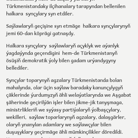
Türkmenistandaky ilçihanalary tarapyndan bellenilen
halkara synçylary syn etdiler.
Saýlawlaryň geçişine syn etmäge halkara synçylarynyň
jemi 60-dan köprägi gatnaşdy.
Halkara synçylary saýlawlaryň açyklyk we aýanlyk
ýagdaýynda geçendigini hem-de Türkmenistanyň
ösüşiň demokratik ýoly bilen gadam urýandygyny
bellediler.
Synçylar toparynyň agzalary Türkmenistanda bolan
mahalynda, olar üçin saýlaw baradaky kanunçylygyň
çäklerinde ýurdumyzyň ähli welaýatlarynda we Aşgabat
şäherinde geçirilýän işler bilen jikme-jik tanyşmaga,
ministrlikleriň we syýasy partiýalaryň ýolbaşçylary,
wekilleri, saýlaw toparlarynyň agzalary, dalaşgärler,
olaryň ynanylan adamlary we saýlawçylar bilen
duşuşyklary geçirmäge ähli mümkinçilikler döredildi.