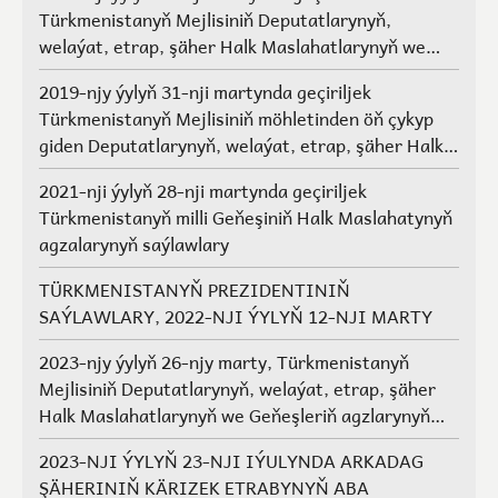
Türkmenistanyň Mejlisiniň Deputatlarynyň,
welaýat, etrap, şäher Halk Maslahatlarynyň we
Geňeşleriň agzalarynyň saýlawlary.
2019-njy ýylyň 31-nji martynda geçiriljek
Türkmenistanyň Mejlisiniň möhletinden öň çykyp
giden Deputatlarynyň, welaýat, etrap, şäher Halk
Maslahatlarynyň we Geňeşleriň agzalarynyň ýerine
2021-nji ýylyň 28-nji martynda geçiriljek
saýlawlar
Türkmenistanyň milli Geňeşiniň Halk Maslahatynyň
agzalarynyň saýlawlary
TÜRKMENISTANYŇ PREZIDENTINIŇ
SAÝLAWLARY, 2022-NJI ÝYLYŇ 12-NJI MARTY
2023-njy ýylyň 26-njy marty, Türkmenistanyň
Mejlisiniň Deputatlarynyň, welaýat, etrap, şäher
Halk Maslahatlarynyň we Geňeşleriň agzlarynyň
saýlawlary
2023-NJI ÝYLYŇ 23-NJI IÝULYNDA ARKADAG
ŞÄHERINIŇ KÄRIZEK ETRABYNYŇ ABA