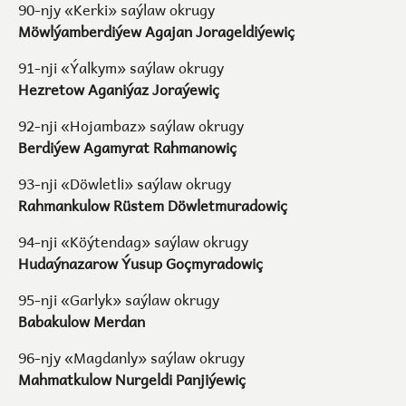
90-njy «Kerki» saýlaw okrugy
Möwlýamberdiýew Agajan Jorageldiýewiç
91-nji «Ýalkym» saýlaw okrugy
Hezretow Aganiýaz Joraýewiç
92-nji «Hojambaz» saýlaw okrugy
Berdiýew Agamyrat Rahmanowiç
93-nji «Döwletli» saýlaw okrugy
Rahmankulow Rüstem Döwletmuradowiç
94-nji «Köýtendag» saýlaw okrugy
Hudaýnazarow Ýusup Goçmyradowiç
95-nji «Garlyk» saýlaw okrugy
Babakulow Merdan
96-njy «Magdanly» saýlaw okrugy
Mahmatkulow Nurgeldi Panjiýewiç