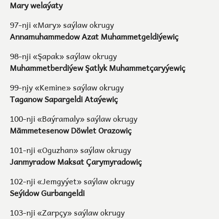
Mary welaýaty
97-nji «Mary» saýlaw okrugy
Annamuhammedow Azat Muhammetgeldiýewiç
98-nji «Şapak» saýlaw okrugy
Muhammetberdiýew Şatlyk Muhammetçaryýewiç
99-njy «Kemine» saýlaw okrugy
Taganow Sapargeldi Ataýewiç
100-nji «Baýramaly» saýlaw okrugy
Mämmetesenow Döwlet Orazowiç
101-nji «Oguzhan» saýlaw okrugy
Janmyradow Maksat Çarymyradowiç
102-nji «Jemgyýet» saýlaw okrugy
Seýidow Gurbangeldi
103-nji «Zarpçy» saýlaw okrugy