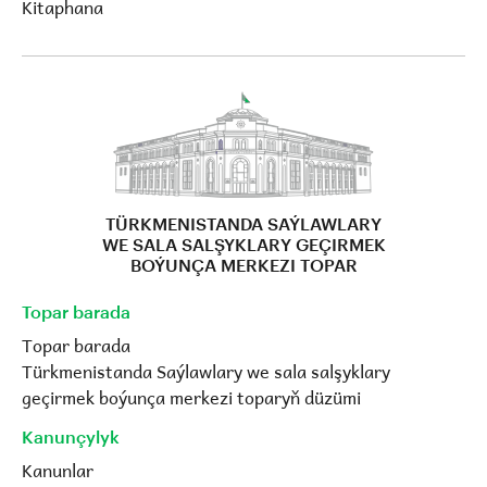
Kitaphana
TÜRKMENISTANDA SAÝLAWLARY
WE SALA SALŞYKLARY GEÇIRMEK
BOÝUNÇA MERKEZI TOPAR
Topar barada
Topar barada
Türkmenistanda Saýlawlary we sala salşyklary
geçirmek boýunça merkezi toparyň düzümi
Kanunçylyk
Kanunlar