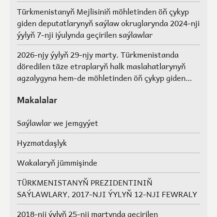
Türkmenistanyň Mejlisiniň möhletinden öň çykyp
giden deputatlarynyň saýlaw okruglarynda 2024-nji
ýylyň 7-nji iýulynda geçirilen saýlawlar
2026-njy ýylyň 29-njy marty. Türkmenistanda
döredilen täze etraplaryň halk maslahatlarynyň
agzalygyna hem-de möhletinden öň çykyp giden
Türkmenistanyň Mejlisiniň deputatlarynyň, halk
maslahatlarynyň we Geňeşleriň agzalarynyň ýerine
Makalalar
saýlawlar.
Saýlawlar we jemgyýet
Hyzmatdaşlyk
Wakalaryň jümmişinde
TÜRKMENISTANYŇ PREZIDENTINIŇ
SAÝLAWLARY, 2017-NJI ÝYLYŇ 12-NJI FEWRALY
2018-nji ýylyň 25-nji martynda geçirilen