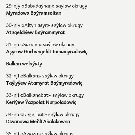
29-njy «Babadaýhan» saýlaw okrugy
Myradowa Baýramsoltan
30-njy «Altyn asyr» saýlaw okrugy
Atageldiýew Baýrammyrat
31-nji «Sarahs» saýlaw okrugy
Aşyrow Gurbangeldi Jumamyradowiç
Balkan welaýaty
32-nji «Balkan» saýlaw okrugy
Taýlyýew Atamyrat Baýmyradowiç
33-nji «Balkanabat» saýlaw okrugy
Keriýew Ýazpolat Nurpoladowiç
34-nji «Daşarbat» saýlaw okrugy
Diwanowa Meňli Abalakowna
35-nji «Awaza» saýlaw okrugy