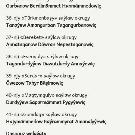
Gurbanow Berdimämmet Hanmämmedowiç
36-njy «Türkmenbaşy» saýlaw okrugy
Tanaýew Amangurban Tagangurbanowiç
37-nji «Bereket» saýlaw okrugy
Annataganow Döwran Nepestaganowiç
38-nji «Esenguly» saýlaw okrugy
Tagandurdyýew Dawutdurdy Annaýewiç
39-njy «Serdar» saýlaw okrugy
Öwezow Tahyr Bäşimowiç
40-njy «Magtymguly» saýlaw okrugy
Durdyýew Saparmämmet Pygyýewiç
41-nji «Gumdag» saýlaw okrugy
Hajymämmedow Baýrammyrat Amanalyýewiç
Daşoguz welaýaty