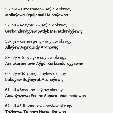
56-njy «Täzezaman» saýlaw okrugy
Mollaýewa Oguljemal Halbaýewna
57-nji «Agzybirlik» saýlaw okrugy
Gurbandurdyýew Şatlyk Meretdurdyýewiç
58-nji «Köneürgenç» saýlaw okrugy
Allaýew Aşyrdurdy Aranowiç
59-njy «Derýalyk» saýlaw okrugy
Annakurbanowa Aýgül Kurbandurdyýewna
60-njy «Gürgenç» saýlaw okrugy
Babaýew Baýmyrat Atanaýewiç
61-nji «Bossan» saýlaw okrugy
Amanýazowa Enejan Saparmuhammedowna
62-nji «S.Rozmetow» saýlaw okrugy
Tažiýewa Tamara Nuraddinowna