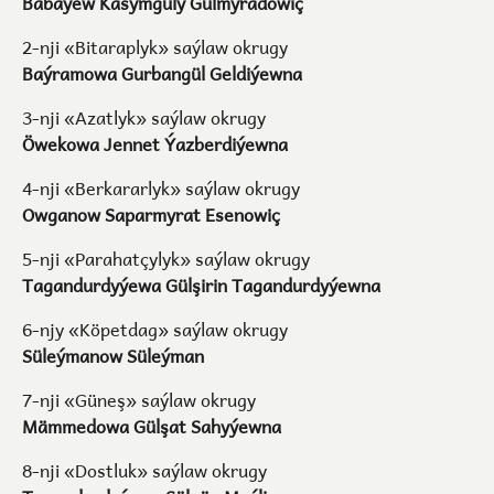
Babaýew Kasymguly Gulmyradowiç
2-nji «Bitaraplyk» saýlaw okrugy
Baýramowa Gurbangül Geldiýewna
3-nji «Azatlyk» saýlaw okrugy
Öwekowa Jennet Ýazberdiýewna
4-nji «Berkararlyk» saýlaw okrugy
Owganow Saparmyrat Esenowiç
5-nji «Parahatçylyk» saýlaw okrugy
Tagandurdyýewa Gülşirin Tagandurdyýewna
6-njy «Köpetdag» saýlaw okrugy
Süleýmanow Süleýman
7-nji «Güneş» saýlaw okrugy
Mämmedowa Gülşat Sahyýewna
8-nji «Dostluk» saýlaw okrugy