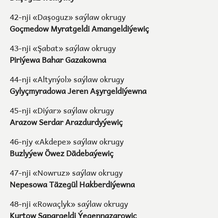
42-nji «Daşoguz» saýlaw okrugy
Goçmedow Myratgeldi Amangeldiýewiç
43-nji «Şabat» saýlaw okrugy
Piriýewa Bahar Gazakowna
44-nji «Altynýol» saýlaw okrugy
Gylyçmyradowa Jeren Aşyrgeldiýewna
45-nji «Diýar» saýlaw okrugy
Arazow Serdar Arazdurdyýewiç
46-njy «Akdepe» saýlaw okrugy
Buzlyýew Öwez Dädebaýewiç
47-nji «Nowruz» saýlaw okrugy
Nepesowa Täzegül Hakberdiýewna
48-nji «Rowaçlyk» saýlaw okrugy
Kurtow Sapargeldi Ýegennazarowiç