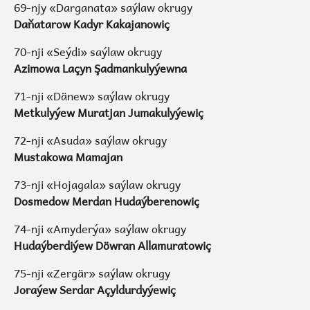
69-njy «Darganata» saýlaw okrugy
Daňatarow Kadyr Kakajanowiç
70-nji «Seýdi» saýlaw okrugy
Azimowa Laçyn Şadmankulyýewna
71-nji «Dänew» saýlaw okrugy
Metkulyýew Muratjan Jumakulyýewiç
72-nji «Asuda» saýlaw okrugy
Mustakowa Mamajan
73-nji «Hojagala» saýlaw okrugy
Dosmedow Merdan Hudaýberenowiç
74-nji «Amyderýa» saýlaw okrugy
Hudaýberdiýew Döwran Allamuratowiç
75-nji «Zergär» saýlaw okrugy
Joraýew Serdar Açyldurdyýewiç