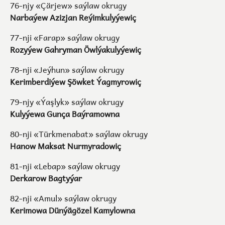
76-njy «Çärjew» saýlaw okrugy
Narbaýew Azizjan Reýimkulyýewiç
77-nji «Farap» saýlaw okrugy
Rozyýew Gahryman Öwlýakulyýewiç
78-nji «Jeýhun» saýlaw okrugy
Kerimberdiýew Şöwket Ýagmyrowiç
79-njy «Ýaşlyk» saýlaw okrugy
Kulyýewa Gunça Baýramowna
80-nji «Türkmenabat» saýlaw okrugy
Hanow Maksat Nurmyradowiç
81-nji «Lebap» saýlaw okrugy
Derkarow Bagtyýar
82-nji «Amul» saýlaw okrugy
Kerimowa Dünýägözel Kamylowna