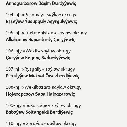
Annagurbanow Bäşim Durdyýewiç
104-nji «Peşanaly» saýlaw okrugy
Eşşäýew Ýusupguly Aşyrgulyýewiç
105-nji «Türkmenistan» saýlaw okrugy
Allahanow Sapardurdy Çaryýewiç
106-njy «Wekil» saýlaw okrugy
Çaryýew Begenç Şadurdyýewiç
107-nji «Rysgally» saýlaw okrugy
Pirkulyýew Maksat Öwezberdiýewiç
108-nji «Wekilbazar» saýlaw okrugy
Hojanepesow Sapa Halnazarowiç
109-njy «Sakarçäge» saýlaw okrugy
Babaýew Soltangeldi Berdiýewiç
110-njy «Garaýap» saýlaw okrugy