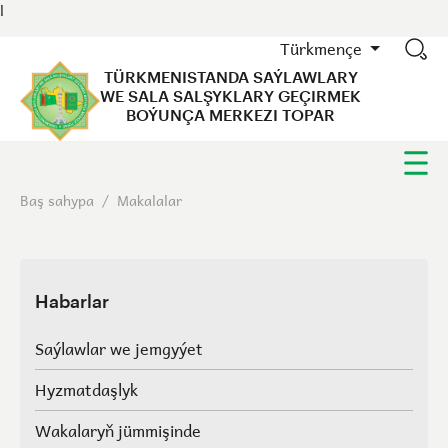
l
Türkmençe
TÜRKMENISTANDA SAÝLAWLARY
WE SALA SALŞYKLARY GEÇIRMEK
BOÝUNÇA MERKEZI TOPAR
Baş sahypa
/
Makalalar
Habarlar
Saýlawlar we jemgyýet
Hyzmatdaşlyk
Wakalaryň jümmişinde