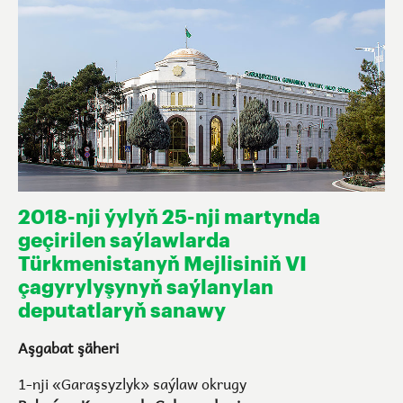
2018-nji ýylyň 25-nji martynda
geçirilen saýlawlarda
Türkmenistanyň Mejlisiniň VI
çagyrylyşynyň saýlanylan
deputatlaryň sanawy
Aşgabat şäheri
1-nji «Garaşsyzlyk» saýlaw okrugy