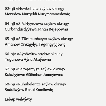
63-nji «Nowbahar» saýlaw okrugy
Meredow Nurgeldi Nurymämmedowiç
64-nji «S.A.Nyýazow» saýlaw okrugy
Gurbandurdyýewa Jahan Rejepowna
65-nji «S.Türkmenbaşy» saýlaw okrugy
Amanow Orazgylyç Tagangylyjowiç
66-njy «Aýböwür» saýlaw okrugy
Taganowa Aýna Ataýewna
67-nji «Sarygamyş» saýlaw okrugy
Kakalyýewa Gülbahar Jumaýewna
68-nji «Ruhubelent» saýlaw okrugy
Sadullaýew Rasul Kamilowiç
Lebap welaýaty