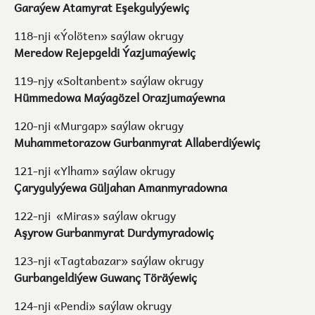
Garaýew Atamyrat Eşekgulyýewiç
118-nji «Ýolöten» saýlaw okrugy
Meredow Rejepgeldi Ýazjumaýewiç
119-njy «Soltanbent» saýlaw okrugy
Hümmedowa Maýagözel Orazjumaýewna
120-nji «Murgap» saýlaw okrugy
Muhammetorazow Gurbanmyrat Allaberdiýewiç
121-nji «Ylham» saýlaw okrugy
Çarygulyýewa Güljahan Amanmyradowna
122-nji «Miras» saýlaw okrugy
Aşyrow Gurbanmyrat Durdymyradowiç
123-nji «Tagtabazar» saýlaw okrugy
Gurbangeldiýew Guwanç Töräýewiç
124-nji «Pendi» saýlaw okrugy