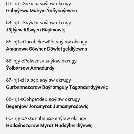
83-nji «Sakar» saýlaw okrugy
Gubyýewa Mahym Ýaňybaýewna
84-nji «Saýat» saýlaw okrugy
Jäjiýew Röwşen Bäşimowiç
85-nji «Garabekewül» saýlaw okrugy
Amanowa Göwher Döwletgeldiýewna
86-njy «Pelwert» saýlaw okrugy
Ýolbarsow Annadurdy
87-nji «Halaç» saýlaw okrugy
Gurbannazarow Baýramguly Tagandurdyýewiç
88-nji «Çohpetde» saýlaw okrugy
Begenjow Joramyrat Jumamyradowiç
89-njy «Astanababa» saýlaw okrugy
Hudaýnazarow Myrat Hudaýberdiýewiç