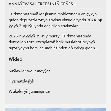
ANNAÝEW ŞÄHERÇESINIŇ GEŇEŞ
AGZALARYNYŇ SAÝLAWLARY
Türkmenistanyň Mejlisiniň möhletinden öň çykyp
giden deputatlarynyň saýlaw okruglarynda 2024-nji
ýylyň 7-nji iýulynda geçirilen saýlawlar
2026-njy ýylyň 29-njy marty. Türkmenistanda
döredilen täze etraplaryň halk maslahatlarynyň
agzalygyna hem-de möhletinden öň çykyp giden
Türkmenistanyň Mejlisiniň deputatlarynyň, halk
maslahatlarynyň we Geňeşleriň agzalarynyň ýerine
Wideo
saýlawlar.
Saýlawlar we jemgyýet
Hyzmatdaşlyk
Wakalaryň jümmişinde