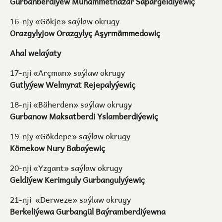
Gurbanberdiýew Muhammetnazar Sapargeldiýewiç
16-njy «Gökje» saýlaw okrugy
Orazgylyjow Orazgylyç Aşyrmämmedowiç
Ahal welaýaty
17-nji «Arçman» saýlaw okrugy
Gutlyýew Welmyrat Rejepalyýewiç
18-nji «Bäherden» saýlaw okrugy
Gurbanow Maksatberdi Yslamberdiýewiç
19-njy «Gökdepe» saýlaw okrugy
Kömekow Nury Babaýewiç
20-nji «Yzgant» saýlaw okrugy
Geldiýew Kerimguly Gurbangulyýewiç
21-nji «Derweze» saýlaw okrugy
Berkeliýewa Gurbangül Baýramberdiýewna