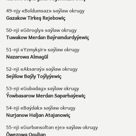
49-njy «Boldumsaz» saýlaw okrugy
Gazakow Tirkeş Rejebowiç
50-nji «Görogly» saýlaw okrugy
Tuwakow Merdan Baýramdurdyýewiç
51-nji «Yzmykşir» saýlaw okrugy
Nazarowa Almagül
52-nji «Aksaraý» saýlaw okrugy
Seýilow Baýly Toýlyýewiç
53-nji «Gubadag» saýlaw okrugy
Ýowbasarow Merdan Saparbaýewiç
54-nji «Baýdak» saýlaw okrugy
Nurjanow Haljan Atajanowiç
55-nji «Gurbansoltan eje» saýlaw okrugy
Öwezowa Oguljan