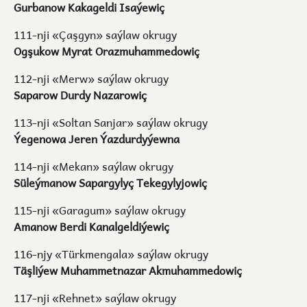
Gurbanow Kakageldi Isaýewiç
111-nji «Çaşgyn» saýlaw okrugy
Ogşukow Myrat Orazmuhammedowiç
112-nji «Merw» saýlaw okrugy
Saparow Durdy Nazarowiç
113-nji «Soltan Sanjar» saýlaw okrugy
Ýegenowa Jeren Ýazdurdyýewna
114-nji «Mekan» saýlaw okrugy
Süleýmanow Sapargylyç Tekegylyjowiç
115-nji «Garagum» saýlaw okrugy
Amanow Berdi Kanalgeldiýewiç
116-njy «Türkmengala» saýlaw okrugy
Täşliýew Muhammetnazar Akmuhammedowiç
117-nji «Rehnet» saýlaw okrugy