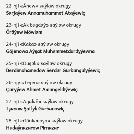
22-nji «Änew» saýlaw okrugy
Sarjaýew Annamuhammet Ataýewiç
23-nji «Ak bugdaý» saýlaw okrugy
Öräýew Möwlam
24-nji «Kaka» saýlaw okrugy
Göjenowa Aýşat Muhammetdurdyýewna
25-nji «Duşak» saýlaw okrugy
Berdimuhamedow Serdar Gurbangulyýewiç
26-njy «Tejen» saýlaw okrugy
Çaryýew Ahmet Amangeldiýewiç
27-nji «Agalaň» saýlaw okrugy
Işanow Şatlyk Gurbanowiç
28-nji «Göniamaşa» saýlaw okrugy
Hudaýnazarow Pirnazar