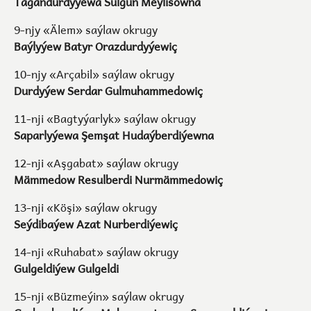
Tagandurdyýewa Sülgün Meýlisowna
9-njy «Älem» saýlaw okrugy
Baýlyýew Batyr Orazdurdyýewiç
10-njy «Arçabil» saýlaw okrugy
Durdyýew Serdar Gulmuhammedowiç
11-nji «Bagtyýarlyk» saýlaw okrugy
Saparlyýewa Şemşat Hudaýberdiýewna
12-nji «Aşgabat» saýlaw okrugy
Mämmedow Resulberdi Nurmämmedowiç
13-nji «Köşi» saýlaw okrugy
Seýdibaýew Azat Nurberdiýewiç
14-nji «Ruhabat» saýlaw okrugy
Gulgeldiýew Gulgeldi
15-nji «Büzmeýin» saýlaw okrugy