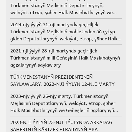
Türkmenistanyň Mejlisiniň Deputatlarynyň,
welaýat, etrap, şäher Halk Maslahatlarynyň we
Geňeşleriň agzalarynyň saýlawlary.
2019-njy ýylyň 31-nji martynda geçiriljek
Türkmenistanyň Mejlisiniň möhletinden öň çykyp
giden Deputatlarynyň, welaýat, etrap, şäher Halk
Maslahatlarynyň we Geňeşleriň agzalarynyň ýerine
2021-nji ýylyň 28-nji martynda geçiriljek
saýlawlar
Türkmenistanyň milli Geňeşiniň Halk Maslahatynyň
agzalarynyň saýlawlary
TÜRKMENISTANYŇ PREZIDENTINIŇ
SAÝLAWLARY, 2022-NJI ÝYLYŇ 12-NJI MARTY
2023-njy ýylyň 26-njy marty, Türkmenistanyň
Mejlisiniň Deputatlarynyň, welaýat, etrap, şäher
Halk Maslahatlarynyň we Geňeşleriň agzlarynyň
saýlawlary
2023-NJI ÝYLYŇ 23-NJI IÝULYNDA ARKADAG
ŞÄHERINIŇ KÄRIZEK ETRABYNYŇ ABA