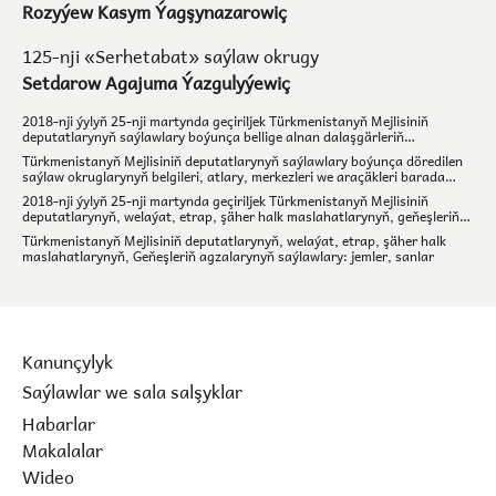
Rozyýew Kasym Ýagşynazarowiç
125-nji «Serhetabat» saýlaw okrugy
Setdarow Agajuma Ýazgulyýewiç
2018-nji ýylyň 25-nji martynda geçiriljek Türkmenistanyň Mejlisiniň
deputatlarynyň saýlawlary boýunça bellige alnan dalaşgärleriň
saýlawçylar bilen geçiriljek duşuşyk ýygnaklarynyň tertibi
Türkmenistanyň Mejlisiniň deputatlarynyň saýlawlary boýunça döredilen
saýlaw okruglarynyň belgileri, atlary, merkezleri we araçäkleri barada
maglumat
2018-nji ýylyň 25-nji martynda geçiriljek Türkmenistanyň Mejlisiniň
deputatlarynyň, welaýat, etrap, şäher halk maslahatlarynyň, geňeşleriň
agzalarynyň saýlawlary boýunça taýýarlyk işleri barada maglumat
Türkmenistanyň Mejlisiniň deputatlarynyň, welaýat, etrap, şäher halk
maslahatlarynyň, Geňeşleriň agzalarynyň saýlawlary: jemler, sanlar
Kanunçylyk
Saýlawlar we sala salşyklar
Habarlar
Makalalar
Wideo