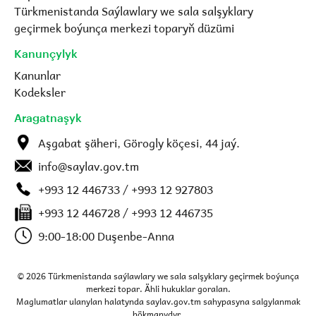
Türkmenistanda Saýlawlary we sala salşyklary
geçirmek boýunça merkezi toparyň düzümi
Kanunçylyk
Kanunlar
Kodeksler
Aragatnaşyk
Aşgabat şäheri, Görogly köçesi, 44 jaý.
info@saylav.gov.tm
+993 12 446733 / +993 12 927803
+993 12 446728 / +993 12 446735
9:00-18:00 Duşenbe-Anna
© 2026 Türkmenistanda saýlawlary we sala salşyklary geçirmek boýunça
merkezi topar. Ähli hukuklar goralan.
Maglumatlar ulanylan halatynda saylav.gov.tm sahypasyna salgylanmak
hökmanydyr.