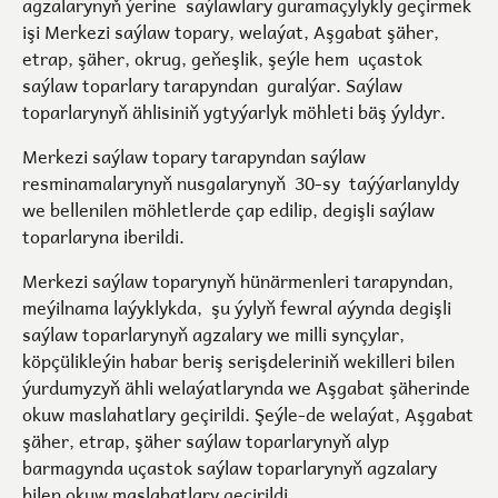
agzalarynyň ýerine saýlawlary guramaçylykly geçir­mek
işi Merkezi saýlaw topary, welaýat, Aşgabat şäher,
etrap, şäher, okrug, geňeşlik, şeýle hem uçastok
saýlaw toparlary tarapyndan guralýar. Saýlaw
toparlarynyň ählisiniň ygtyýarlyk möhleti bäş ýyldyr.
Merkezi saýlaw topary tarapyndan saýlaw
resminamalarynyň nusgalarynyň 30-sy taýýarlanyldy
we bellenilen möhletlerde çap edilip, degişli saýlaw
toparlaryna iberildi.
Merkezi saýlaw toparynyň hünärmenleri tarapyndan,
meýilnama laýyklykda, şu ýylyň fewral aýynda degişli
saýlaw toparlarynyň agzalary we milli synçylar,
köpçülikleýin habar beriş serişdeleriniň wekilleri bilen
ýurdumyzyň ähli welaýatlarynda we Aşgabat şäherinde
okuw maslahatlary geçirildi. Şeýle-de welaýat, Aşgabat
şäher, etrap, şäher saýlaw toparlarynyň alyp
barmagynda uçastok saýlaw toparlarynyň agzalary
bilen okuw maslahatlary geçirildi.