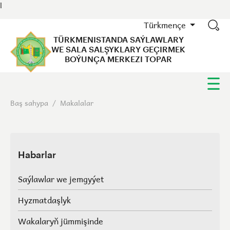
l
Türkmençe
TÜRKMENISTANDA SAÝLAWLARY
WE SALA SALŞYKLARY GEÇIRMEK
BOÝUNÇA MERKEZI TOPAR
Baş sahypa
/
Makalalar
Habarlar
Saýlawlar we jemgyýet
Hyzmatdaşlyk
Wakalaryň jümmişinde