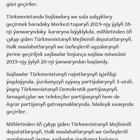
güni geçiriler.
Türkmenistanda Saýlawlary we sala salşyklary
geçirmek baradaky Merkezi toparyň 2019-njy ýylyň 18-
nji ýanwaryndaky kararyna laýyklykda, möhletinden öň
çykyp giden Türkmenistanyň Mejlisiniň deputatlarynyň,
Halk maslahatlarynyň we Geňeşleriň agzalarynyň
ýerine geçiriljek saýlawlar boýunça saýlaw möwsümi
2019-njy ýylyň 20-nji ýanwaryndan başlandy.
Saýlawlar Türkmenistanyň raýatlarynyň işjeňligi
ýagdaýynda, ýurdumyzyň syýasy partiýalarynyň 3-siniň,
ýagny Türkmenistanyň Demokratik partiýasynyň,
Senagatçylar we telekeçiler partiýasynyň hem-de
Agrar partiýanyň gatnaşmaklarynda, bäsleşik esasynda
geçiriler.
Möhletinden öň çykyp giden Türkmenistanyň Mejlisiniň
deputatlarynyň, Halk maslahatlarynyň we Geňeşleriň
agzalarynyň ýerine saýlawlar ýurdumyz boýunça