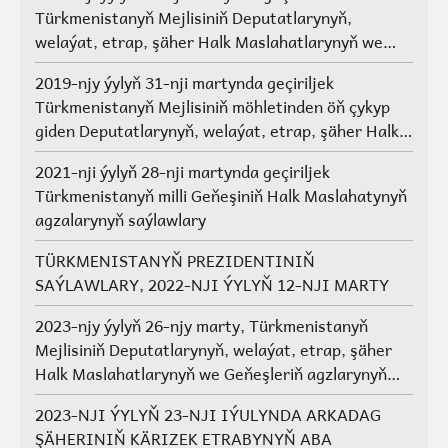
Türkmenistanyň Mejlisiniň Deputatlarynyň,
welaýat, etrap, şäher Halk Maslahatlarynyň we
Geňeşleriň agzalarynyň saýlawlary.
2019-njy ýylyň 31-nji martynda geçiriljek
Türkmenistanyň Mejlisiniň möhletinden öň çykyp
giden Deputatlarynyň, welaýat, etrap, şäher Halk
Maslahatlarynyň we Geňeşleriň agzalarynyň ýerine
2021-nji ýylyň 28-nji martynda geçiriljek
saýlawlar
Türkmenistanyň milli Geňeşiniň Halk Maslahatynyň
agzalarynyň saýlawlary
TÜRKMENISTANYŇ PREZIDENTINIŇ
SAÝLAWLARY, 2022-NJI ÝYLYŇ 12-NJI MARTY
2023-njy ýylyň 26-njy marty, Türkmenistanyň
Mejlisiniň Deputatlarynyň, welaýat, etrap, şäher
Halk Maslahatlarynyň we Geňeşleriň agzlarynyň
saýlawlary
2023-NJI ÝYLYŇ 23-NJI IÝULYNDA ARKADAG
ŞÄHERINIŇ KÄRIZEK ETRABYNYŇ ABA