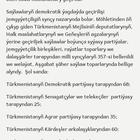
Saýlawlaryň demokratik ýagdaýda geçirilişi
jemgyýetçiligiň synçy nazarynda bolar. Möhletinden öň
çykyp giden Türkmenistanyň Mejlisiniň deputatlarynyň,
Halk maslahatlarynyň we Geňeşleriň agzalarynyň
ýerine geçiriljek saýlawlar boýunça syýasy partiýalar,
jemgyýetçilik birleşikleri, raýatlar toparlary we
dalaşgärler tarapyndan milli synçylaryň 357-si bellenildi
we welaýat, Aşgabat şäher saýlaw toparlarynda bellige
alyndy. Şol sanda:
Türkmenistanyň Demokratik partiýasy tarapyndan 68;
Türkmenistanyň Senagatçylar we telekeçiler partiýasy
tarapyndan 25;
Türkmenistanyň Agrar partiýasy tarapyndan 35;
Türkmenistanyň Kärdeşler arkalaşyklaryndan 60;