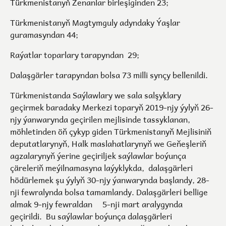
Türkmenistanyň Zenanlar birleşiginden 23;
Türkmenistanyň Magtymguly adyndaky Ýaşlar
guramasyndan 44;
Raýatlar toparlary tarapyndan 29;
Dalaşgärler tarapyndan bolsa 73 milli synçy bellenildi.
Türkmenistanda Saýlawlary we sala salşyklary
geçirmek baradaky Merkezi toparyň 2019-njy ýylyň 26-
njy ýanwarynda geçirilen mejlisinde tassyklanan,
möhletinden öň çykyp giden Türkmenistanyň Mejlisiniň
deputatlarynyň, Halk maslahatlarynyň we Geňeşleriň
agzalarynyň ýerine geçiriljek saýlawlar boýunça
çäreleriň meýilnamasyna laýyklykda, dalaşgärleri
hödürlemek şu ýylyň 30-njy ýanwarynda başlandy, 28-
nji fewralynda bolsa tamamlandy. Dalaşgärleri bellige
almak 9-njy fewraldan 5-nji mart aralygynda
geçirildi. Bu saýlawlar boýunça dalaşgärleri