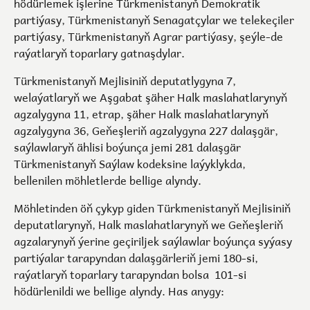
hödürlemek işlerine Türkmenistanyň Demokratik
partiýasy, Türkmenistanyň Senagatçylar we telekeçiler
partiýasy, Türkmenistanyň Agrar partiýasy, şeýle-de
raýatlaryň toparlary gatnaşdylar.
Türkmenistanyň Mejlisiniň deputatlygyna 7,
welaýatlaryň we Aşgabat şäher Halk maslahatlarynyň
agzalygyna 11, etrap, şäher Halk maslahatlarynyň
agzalygyna 36, Geňeşleriň agzalygyna 227 dalaşgär,
saýlawlaryň ählisi boýunça jemi 281 dalaşgär
Türkmenistanyň Saýlaw kodeksine laýyklykda,
bellenilen möhletlerde bellige alyndy.
Möhletinden öň çykyp giden Türkmenistanyň Mejlisiniň
deputatlarynyň, Halk maslahatlarynyň we Geňeşleriň
agzalarynyň ýerine geçiriljek saýlawlar boýunça syýasy
partiýalar tarapyndan dalaşgärleriň jemi 180-si,
raýatlaryň toparlary tarapyndan bolsa 101-si
hödürlenildi we bellige alyndy. Has anygy: