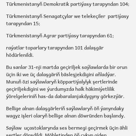
Türkmenistanyň Demokratik partiýasy tarapyndan 104;
Türkmenistanyň Senagatçylar we telekeçiler partiýasy
tarapyndan 15;
Türkmenistanyň Agrar partiýasy tarapyndan 61;
raýatlar toparlary tarapyndan 101 dalaşgär
hödürlenildi.
Bu sanlar 31-nji martda geçiriljek saýlawlarda bir orun
üçin iki we üç dalaşgäriň bäsleşjekdigini aňladýar.
Munuň özi saýlawlaryň köppartiýalylyk şertlerinde
geçiriljekdigini we ýurdumyzda halk häkimiýetlilik
ýörelgeleriniň has-da dabaralanjakdygyny görkezýär.
Bellige alnan dalaşgärleriň saýlawlaryň öň ýanyndaky
wagyz işleri olaryň bellige alnan döwründen başlandy.
Saýlaw uçastoklarynda ses bermegi geçirmek üçin ähli
şertler döredildi. Möhletinden öň çykyp giden