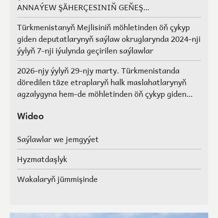
ANNAÝEW ŞÄHERÇESINIŇ GEŇEŞ
AGZALARYNYŇ SAÝLAWLARY
Türkmenistanyň Mejlisiniň möhletinden öň çykyp
giden deputatlarynyň saýlaw okruglarynda 2024-nji
ýylyň 7-nji iýulynda geçirilen saýlawlar
2026-njy ýylyň 29-njy marty. Türkmenistanda
döredilen täze etraplaryň halk maslahatlarynyň
agzalygyna hem-de möhletinden öň çykyp giden
Türkmenistanyň Mejlisiniň deputatlarynyň, halk
maslahatlarynyň we Geňeşleriň agzalarynyň ýerine
Wideo
saýlawlar.
Saýlawlar we jemgyýet
Hyzmatdaşlyk
Wakalaryň jümmişinde