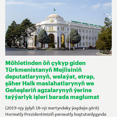
Möhletinden öň çykyp giden
Türkmenistanyň Mejlisiniň
deputatlarynyň, welaýat, etrap,
şäher Halk maslahatlarynyň we
Geňeşleriň agzalarynyň ýerine
taýýarlyk işleri barada maglumat
(2019-njy ýylyň 18-nji martyndaky ýagdaýa görä
)
Hormatly Prezidentimiziň parasatly baştutanlygynda