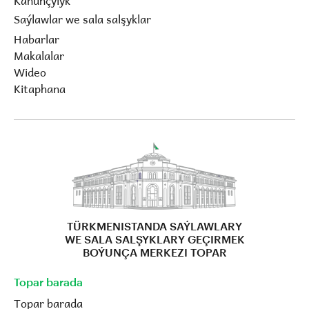
Kanunçylyk
Saýlawlar we sala salşyklar
Habarlar
Makalalar
Wideo
Kitaphana
TÜRKMENISTANDA SAÝLAWLARY
WE SALA SALŞYKLARY GEÇIRMEK
BOÝUNÇA MERKEZI TOPAR
Topar barada
Topar barada