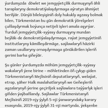
ýurdumyzda döwlet we jemgyýetçilik durmuşynyň ähli
taraplaryny demokratiýalaşdyrmaga aýratyn ähmiýet
berilýär. Dünýä bileleşiginiň doly hukukly agzasy bolmak
bilen, Türkmenistan bu gün demokratik ýörelgeleri
çuňlaşdyrmak boýunça netijeli işleri amala aşyrýar.
Ýurduň jemgyýetçilik-syýasy durmuşyny mundan
beýläk-de demokratiýalaşdyrmaga, raýat jemgyýetiniň
institutlaryny kämilleşdirmäge, saýlawlaryň häzirki
zaman usullaryny ornaşdyrmaga gönükdirilen işleriň
gerimi barha giňeýär.
Şu günler ýurdumyzda möhüm jemgyýetçilik-syýasy
wakalaryň ýene birine – möhletinden öň çykyp giden
Türkmenistanyň Mejlisiniň deputatlarynyň, welaýat,
etrap, şäher Halk maslahatlarynyň we Geňeşleriň
agzalarynyň ýerine geçiriljek saýlawlara taýýarlyk işleri
giňden ýaýbaňlandy. Saýlawlar Türkmenistanyň
Mejlisiniň 2019-njy ýylyň 5-nji ýanwaryndaky karary
esasynda, 2019-njy ýylyň 31-nji martynda, ýekşenbe