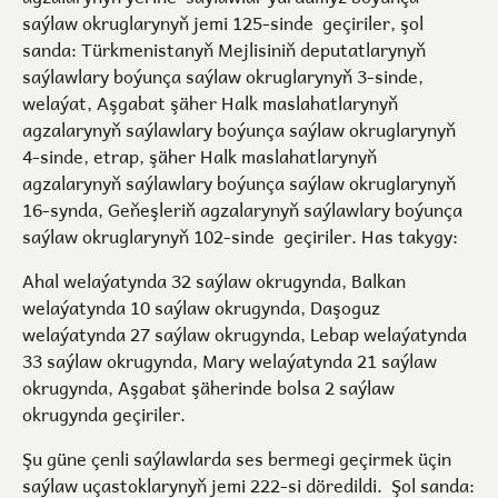
saýlaw okruglarynyň jemi 125-sinde geçiriler, şol
sanda: Türkmenistanyň Mejlisiniň deputatlarynyň
saýlawlary boýunça saýlaw okruglarynyň 3-sinde,
welaýat, Aşgabat şäher Halk maslahatlarynyň
agzalarynyň saýlawlary boýunça saýlaw okruglarynyň
4-sinde, etrap, şäher Halk maslahatlarynyň
agzalarynyň saýlawlary boýunça saýlaw okruglarynyň
16-synda, Geňeşleriň agzalarynyň saýlawlary boýunça
saýlaw okruglarynyň 102-sinde geçiriler. Has takygy:
Ahal welaýatynda 32 saýlaw okrugynda, Balkan
welaýatynda 10 saýlaw okrugynda, Daşoguz
welaýatynda 27 saýlaw okrugynda, Lebap welaýatynda
33 saýlaw okrugynda, Mary welaýatynda 21 saýlaw
okrugynda, Aşgabat şäherinde bolsa 2 saýlaw
okrugynda geçiriler.
Şu güne çenli saýlawlarda ses bermegi geçirmek üçin
saýlaw uçastoklarynyň jemi 222-si döredildi. Şol sanda: