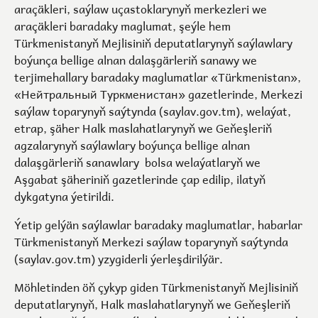
araçäkleri, saýlaw uçastoklarynyň merkezleri we
araçäkleri baradaky maglumat, şeýle hem
Türkmenistanyň Mejlisiniň deputatlarynyň saýlawlary
boýunça bellige alnan dalaşgärleriň sanawy we
terjimehallary baradaky maglumatlar «Türkmenistan»,
«Нейтральный Туркменистан» gazetlerinde, Merkezi
saýlaw toparynyň saýtynda (
saylav.gov.tm
), welaýat,
etrap, şäher Halk maslahatlarynyň we Geňeşleriň
agzalarynyň saýlawlary boýunça bellige alnan
dalaşgärleriň sanawlary bolsa welaýatlaryň we
Aşgabat şäheriniň gazetlerinde çap edilip, ilatyň
dykgatyna ýetirildi.
Ýetip gelýän saýlawlar baradaky maglumatlar, habarlar
Türkmenistanyň Merkezi saýlaw toparynyň saýtynda
(
saylav.gov.tm
) yzygiderli ýerleşdirilýär.
Möhletinden öň çykyp giden Türkmenistanyň Mejlisiniň
deputatlarynyň, Halk maslahatlarynyň we Geňeşleriň