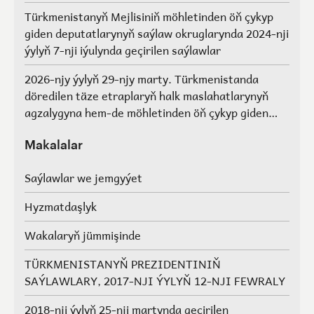
Türkmenistanyň Mejlisiniň möhletinden öň çykyp
giden deputatlarynyň saýlaw okruglarynda 2024-nji
ýylyň 7-nji iýulynda geçirilen saýlawlar
2026-njy ýylyň 29-njy marty. Türkmenistanda
döredilen täze etraplaryň halk maslahatlarynyň
agzalygyna hem-de möhletinden öň çykyp giden
Türkmenistanyň Mejlisiniň deputatlarynyň, halk
maslahatlarynyň we Geňeşleriň agzalarynyň ýerine
Makalalar
saýlawlar.
Saýlawlar we jemgyýet
Hyzmatdaşlyk
Wakalaryň jümmişinde
TÜRKMENISTANYŇ PREZIDENTINIŇ
SAÝLAWLARY, 2017-NJI ÝYLYŇ 12-NJI FEWRALY
2018-nji ýylyň 25-nji martynda geçirilen