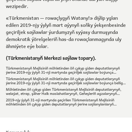
wezipedir.
«Türkmenistan — rowaçlygyň Watany!» diýlip yglan
edilen 2019-njy ýylyň mart aýynyň soňky ýekşenbesinde
geçiriljek saýlawlar ýurdumyzyň syýasy durmuşynda
demokratik ýörelgeleriň has-da rowaçlanmagynda uly
ähmiýete eýe bolar.
(Türkmenistanyň Merkezi saýlaw topary).
Türkmenistanyň Mejlisiniň möhletinden öň çykyp giden deputatlarynyň
ýerine 2019-njy ýylyň 31-nji martynda geçiriljek saýlawlar boýunça
dalaşgärleriň terjimehallary
Türkmenistanyň Mejlisiniň möhletinden öň çykyp giden deputatlarynyň
ýerine 2019-njy ýylyň 31-nji martynda geçiriljek saýlawlar boýunça bellige
alnan dalaşgärleriň sanawy
Möhletinden öň çykyp giden Türkmenistanyň Mejlisiniň deputatlarynyň,
welaýat, etrap, şäher Halk maslahatlarynyň, Geňeşleriň agzalarynyň
ýerine geçirilen saýlawlar: jemler, sanlar
2019-njy ýylyň 31-nji martynda geçirilen Türkmenistanyň Mejlisiniň
möhletinden öň çykyp giden deputatlarynyň ýerine saýlanylanlaryň
sanawy