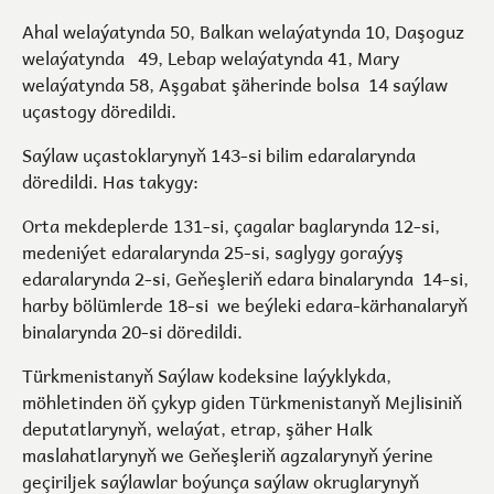
Ahal welaýatynda 50, Balkan welaýatynda 10, Daşoguz
welaýatynda 49, Lebap welaýatynda 41, Mary
welaýatynda 58, Aşgabat şäherinde bolsa 14 saýlaw
uçastogy döredildi.
Saýlaw uçastoklarynyň 143-si bilim edaralarynda
döredildi. Has takygy:
Orta mekdeplerde 131-si, çagalar baglarynda 12-si,
medeniýet edaralarynda 25-si, saglygy goraýyş
edaralarynda 2-si, Geňeşleriň edara binalarynda 14-si,
harby bölümlerde 18-si we beýleki edara-kärhanalaryň
binalarynda 20-si döredildi.
Türkmenistanyň Saýlaw kodeksine laýyklykda,
möhletinden öň çykyp giden Türkmenistanyň Mejlisiniň
deputatlarynyň, welaýat, etrap, şäher Halk
maslahatlarynyň we Geňeşleriň agzalarynyň ýerine
geçiriljek saýlawlar boýunça saýlaw okruglarynyň