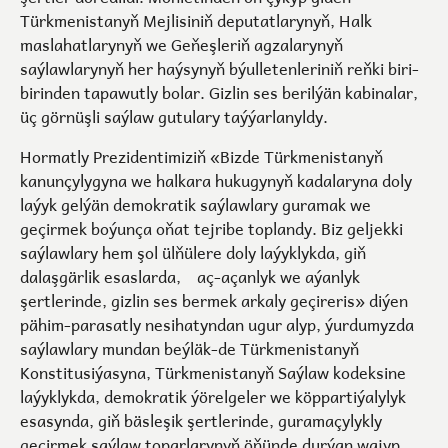
Türkmenistanyň Mejlisiniň deputatlarynyň, Halk
maslahatlarynyň we Geňeşleriň agzalarynyň
saýlawlarynyň her haýsynyň býulletenleriniň reňki biri-
birinden tapawutly bolar. Gizlin ses berilýän kabinalar,
üç görnüşli saýlaw gutulary taýýarlanyldy.
Hormatly Prezidentimiziň «Bizde Türkmenistanyň
kanunçylygyna we halkara hukugynyň kadalaryna doly
laýyk gelýän demokratik saýlawlary guramak we
geçirmek boýunça oňat tejribe toplandy. Biz geljekki
saýlawlary hem şol ülňülere doly laýyklykda, giň
dalaşgärlik esaslarda, aç-açanlyk we aýanlyk
şertlerinde, gizlin ses bermek arkaly geçireris» diýen
pähim-parasatly nesihatyndan ugur alyp, ýurdumyzda
saýlawlary mundan beýläk-de Türkmenistanyň
Konstitusiýasyna, Türkmenistanyň Saýlaw kodeksine
laýyklykda, demokratik ýörelgeler we köppartiýalylyk
esasynda, giň bäsleşik şertlerinde, guramaçylykly
geçirmek saýlaw toparlarynyň öňünde durýan wajyp