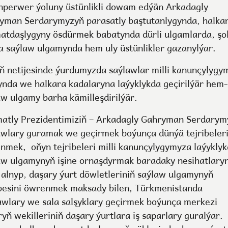
nperwer ýoluny üstünlikli dowam edýän Arkadagly
yman Serdarymyzyň parasatly baştutanlygynda, halka
atdaşlygyny ösdürmek babatynda dürli ulgamlarda, şo
a saýlaw ulgamynda hem uly üstünlikler gazanylýar.
ň netijesinde ýurdumyzda saýlawlar milli kanunçylygy
ynda we halkara kadalaryna laýyklykda geçirilýär hem
aw ulgamy barha kämilleşdirilýär.
atly Prezidentimiziň – Arkadagly Gahryman Serdarym
awlary guramak we geçirmek boýunça dünýä tejribeleri
nmek, oňyn tejribeleri milli kanunçylygymyza laýykly
aw ulgamynyň işine ornaşdyrmak baradaky nesihatlary
 alnyp, daşary ýurt döwletleriniň saýlaw ulgamynyň
ibesini öwrenmek maksady bilen, Türkmenistanda
awlary we sala salşyklary geçirmek boýunça merkezi
yň wekilleriniň daşary ýurtlara iş saparlary guralýar.