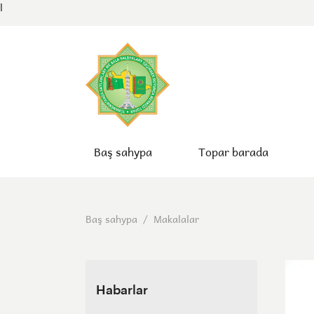
l
Baş sahypa
Topar barada
Baş sahypa
/
Makalalar
Habarlar