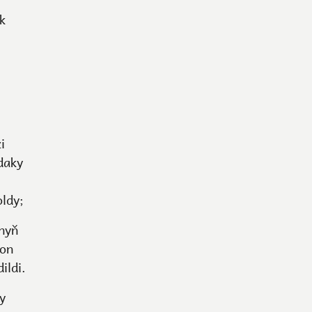
k
i
daky
ldy;
nyň
ron
ildi.
y