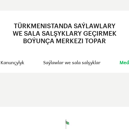
TÜRKMENISTANDA SAÝLAWLARY
WE SALA SALŞYKLARY GEÇIRMEK
BOÝUNÇA MERKEZI TOPAR
Kanunçylyk
Saýlawlar we sala salşyklar
Med