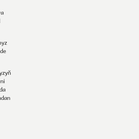
ra
l
myz
-de
yzyň
ni
kda
ndan