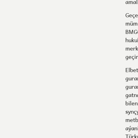
amala
Geçe
mümk
BMGÖ
huku
merk
geçir
Elbe
gura
gura
gatna
bile
synç
metb
aýan
Türk