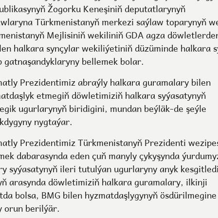
ublikasynyň Žogorku Keneşiniň deputatlarynyň
awlaryna Türkmenistanyň merkezi saýlaw toparynyň w
menistanyň Mejlisiniň wekiliniň GDA agza döwletlerde
len halkara synçylar wekiliýetiniň düzüminde halkara 
p gatnaşandyklaryny bellemek bolar.
atly Prezidentimiz abraýly halkara guramalary bilen
atdaşlyk etmegiň döwletimiziň halkara syýasatynyň
tegik ugurlarynyň biridigini, mundan beýläk-de şeýle
akdygyny nygtaýar.
atly Prezidentimiz Türkmenistanyň Prezidenti wezipe
şmek dabarasynda eden çuň manyly çykyşynda ýurdumy
y syýasatynyň ileri tutulýan ugurlaryny anyk kesgitledi
yň arasynda döwletimiziň halkara guramalary, ilkinji
tda bolsa, BMG bilen hyzmatdaşlygynyň ösdürilmegine
 orun berilýär.