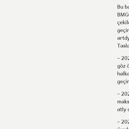
Bu b
BMGÖ
çeki
geçi
artd
Tasl
– 20
göz 
halk
geçir
– 20
maks
atly
– 20