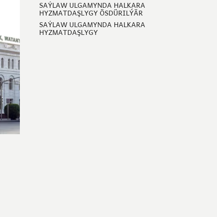
SAÝLAW ULGAMYNDA HALKARA
HYZMATDAŞLYGY ÖSDÜRILÝÄR
SAÝLAW ULGAMYNDA HALKARA
HYZMATDAŞLYGY