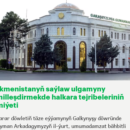
kmenistanyň saýlaw ulgamyny
illeşdirmekde halkara tejribeleriniň
iýeti
arar döwletiň täze eýýamynyň Galkynyşy döwründe
yman Arkadagymyzyň il-ýurt, umumadamzat bähbitli