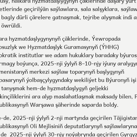
usy, halkara hyzmatdaşlygynyň çäklerinde daşary ýurt
tlerinde geçirilýän saýlawlara, sala salşyklara, saýla
 bagly dürli çärelere gatnaşmak, tejribe alyşmak indi a
 öwrüldi.
ara hyzmatdaşlygynynyň çäklerinde, Ýewropada
suzlyk we Hyzmatdaşlyk Guramasynyň (ÝHHG)
kratik institutlar we adam hukuklary baradaky býuro
rmagy boýunça, 2025-nji ýylyň 8–10-njy iýuny aralyg
menistanyň merkezi saýlaw toparynyň başlygynyň
basarynyň ýolbaşçylygyndaky wekiliýet bu Býuronyň işi
n tanyşmak hem-de hyzmatdaşlygyň geljekki
inçiliklerini ara alyp maslahatlaşmak maksady bilen, 
ublikasynyň Warşawa şäherinde saparda boldy.
e-de, 2025-nji ýylyň 2-nji martynda geçirilen Täjigista
ublikasynyň Oli Mejlisiniň deputatlarynyň saýlawlaryna
de 2025-nji ýylyň 30-njy noýabrynda geçirilen Gyrgy