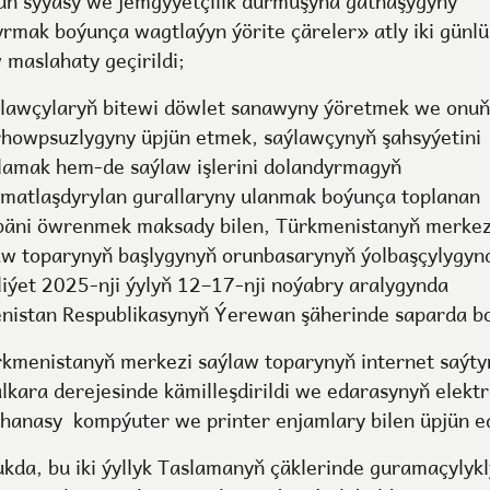
uň syýasy we jemgyýetçilik durmuşyna gatnaşygyny
yrmak boýunça wagtlaýyn ýörite çäreler» atly iki günlü
 maslahaty geçirildi;
ýlawçylaryň bitewi döwlet sanawyny ýöretmek we onuň
rhowpsuzlygyny üpjün etmek, saýlawçynyň şahsyýetini
lamak hem-de saýlaw işlerini dolandyrmagyň
matlaşdyrylan gurallaryny ulanmak boýunça toplanan
ibäni öwrenmek maksady bilen, Türkmenistanyň merkez
aw toparynyň başlygynyň orunbasarynyň ýolbaşçylygyn
liýet 2025-nji ýylyň 12–17-nji noýabry aralygynda
nistan Respublikasynyň Ýerewan şäherinde saparda bo
rkmenistanyň merkezi saýlaw toparynyň internet saýty
alkara derejesinde kämilleşdirildi we edarasynyň elekt
phanasy kompýuter we printer enjamlary bilen üpjün ed
ukda, bu iki ýyllyk Taslamanyň çäklerinde guramaçylykl