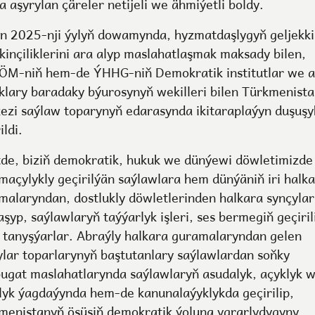
 aşyrylan çäreler netijeli we ähmiýetli boldy.
n 2025-nji ýylyň dowamynda, hyzmatdaşlygyň geljekki
inçiliklerini ara alyp maslahatlaşmak maksady bilen,
M-niň hem-de ÝHHG-niň Demokratik institutlar we 
klary baradaky býurosynyň wekilleri bilen Türkmenist
ezi saýlaw toparynyň edarasynda ikitaraplaýyn duşuşy
ildi.
tde, biziň demokratik, hukuk we dünýewi döwletimizde
maçylykly geçirilýän saýlawlara hem dünýäniň iri halk
malaryndan, dostlukly döwletlerinden halkara synçylar
şyp, saýlawlaryň taýýarlyk işleri, ses bermegiň geçirili
n tanyşýarlar. Abraýly halkara guramalaryndan gelen
ylar toparlarynyň baştutanlary saýlawlardan soňky
ugat maslahatlarynda saýlawlaryň asudalyk, açyklyk 
lyk ýagdaýynda hem-de kanunalaýyklykda geçirilip,
menistanyň ösüşiň demokratik ýoluna ygrarlydygyny