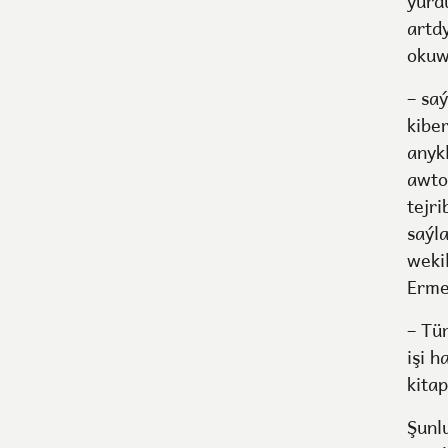
ýurd
artd
okuw
– sa
kibe
anyk
awto
tejr
saýl
weki
Erme
– Tü
işi h
kita
Şunl