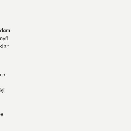
adam
anyň
klar
ara
şi
we