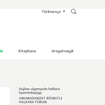
Türkmençe
ia
Kitaphana
Aragatnaşyk
Saýlaw ulgamynda halkara
hyzmatdaşlygy
UMUMADAMZAT BÄHBITLI
HALKARA FORUM