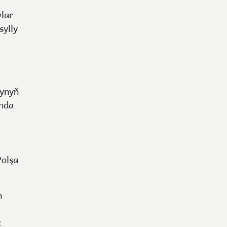
wlar
sylly
synyň
ynda
Polşa
n
z