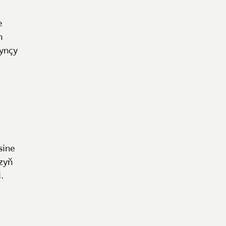
e
n
synçy
sine
zyň
.