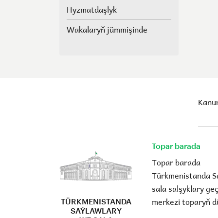
halk maslahatlarynyň we
Hyzmatdaşlyk
Geňeşleriň agzalarynyň
ýerine saýlawlar.
Wakalaryň jümmişinde
Kanun
Topar barada
Topar barada
Türkmenistanda S
sala salşyklary g
merkezi toparyň d
TÜRKMENISTANDA
SAÝLAWLARY