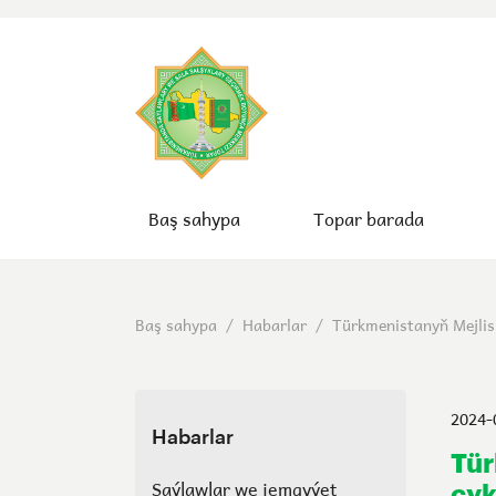
Baş sahypa
Topar barada
Baş sahypa
/
Habarlar
/
Türkmenistanyň Mejlisi
2024-
Habarlar
Tür
Saýlawlar we jemgyýet
çyk