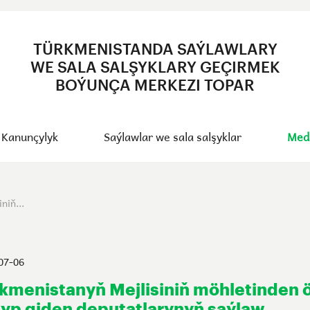
TÜRKMENISTANDA SAÝLAWLARY
WE SALA SALŞYKLARY GEÇIRMEK
BOÝUNÇA MERKEZI TOPAR
Kanunçylyk
Saýlawlar we sala salşyklar
Med
niň...
07-06
kmenistanyň Mejlisiniň möhletinden 
yp giden deputatlarynyň saýlaw