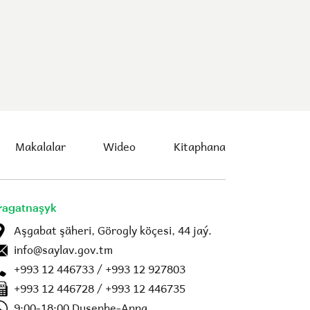
Makalalar
Wideo
Kitaphana
ragatnaşyk
Aşgabat şäheri, Görogly köçesi, 44 jaý.
info@saylav.gov.tm
+993 12 446733 / +993 12 927803
+993 12 446728 / +993 12 446735
9:00-18:00 Duşenbe-Anna