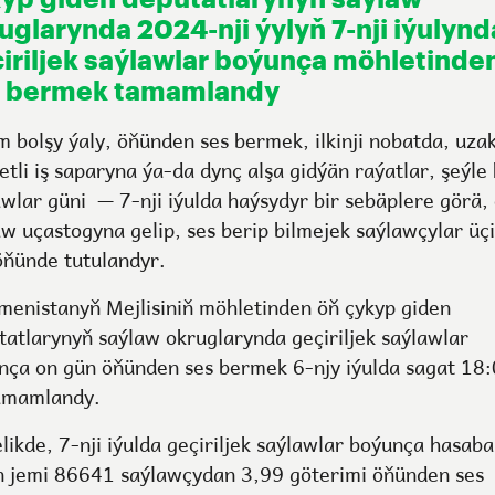
uglarynda 2024-nji ýylyň 7-nji iýulynd
iriljek saýlawlar boýunça möhletinde
s bermek tamamlandy
m bolşy ýaly, öňünden ses bermek, ilkinji nobatda, uza
etli iş saparyna ýa-da dynç alşa gidýän raýatlar, şeýle
awlar güni — 7-nji iýulda haýsydyr bir sebäplere görä,
aw uçastogyna gelip, ses berip bilmejek saýlawçylar üç
öňünde tutulandyr.
menistanyň Mejlisiniň möhletinden öň çykyp giden
tatlarynyň saýlaw okruglarynda geçiriljek saýlawlar
nça on gün öňünden ses bermek 6-njy iýulda sagat 18:
amamlandy.
likde, 7-nji iýulda geçiriljek saýlawlar boýunça hasaba
n jemi 86641 saýlawçydan 3,99 göterimi öňünden ses