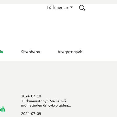
Türkmençe
ia
Kitaphana
Aragatnaşyk
2024-07-10
Türkmenistanyň Mejlisiniň
möhletinden öň çykyp giden
deputatlarynyň saýlaw okruglarynda
öň
2024-nji ýylyň 7-nji iýulynda geçirilen
2024-07-09