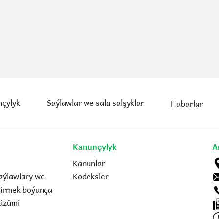
çylyk
Saýlawlar we sala salşyklar
Habarlar
Kanunçylyk
A
Kanunlar
aýlawlary we
Kodeksler
eçirmek boýunça
üzümi