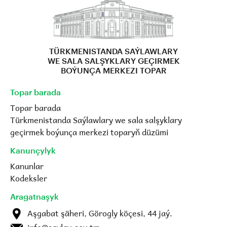
TÜRKMENISTANDA SAÝLAWLARY
WE SALA SALŞYKLARY GEÇIRMEK
BOÝUNÇA MERKEZI TOPAR
Topar barada
Topar barada
Türkmenistanda Saýlawlary we sala salşyklary
geçirmek boýunça merkezi toparyň düzümi
Kanunçylyk
Kanunlar
Kodeksler
Aragatnaşyk
Aşgabat şäheri, Görogly köçesi, 44 jaý.