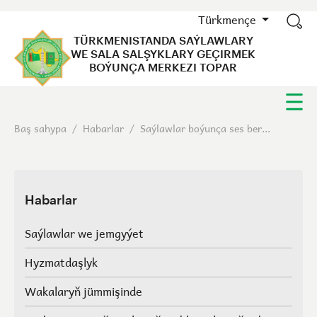
Türkmençe
TÜRKMENISTANDA SAÝLAWLARY
WE SALA SALŞYKLARY GEÇIRMEK
BOÝUNÇA MERKEZI TOPAR
Baş sahypa
/
Habarlar
/
Saýlawlar boýunça ses ber...
Habarlar
Saýlawlar we jemgyýet
Hyzmatdaşlyk
Wakalaryň jümmişinde