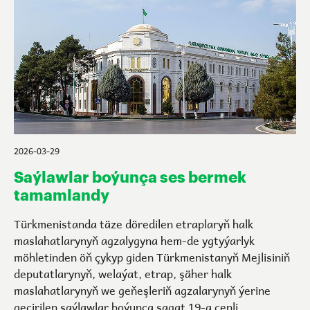
2026-03-29
Saýlawlar boýunça ses bermek
tamamlandy
Türkmenistanda täze döredilen etraplaryň halk
maslahatlarynyň agzalygyna hem-de ygtyýarlyk
möhletinden öň çykyp giden Türkmenistanyň Mejlisiniň
deputatlarynyň, welaýat, etrap, şäher halk
maslahatlarynyň we geňeşleriň agzalarynyň ýerine
geçirilen saýlawlar boýunça sagat 19-a çenli