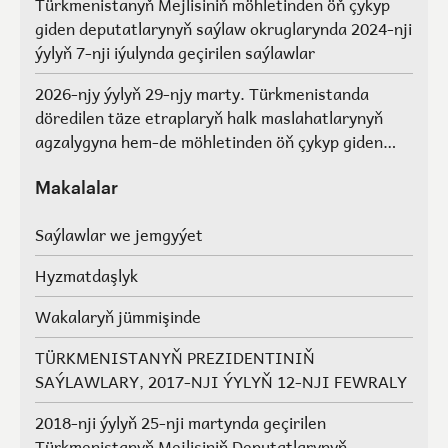
Türkmenistanyň Mejlisiniň möhletinden öň çykyp
giden deputatlarynyň saýlaw okruglarynda 2024-nji
ýylyň 7-nji iýulynda geçirilen saýlawlar
2026-njy ýylyň 29-njy marty. Türkmenistanda
döredilen täze etraplaryň halk maslahatlarynyň
agzalygyna hem-de möhletinden öň çykyp giden
Türkmenistanyň Mejlisiniň deputatlarynyň, halk
maslahatlarynyň we Geňeşleriň agzalarynyň ýerine
Makalalar
saýlawlar.
Saýlawlar we jemgyýet
Hyzmatdaşlyk
Wakalaryň jümmişinde
TÜRKMENISTANYŇ PREZIDENTINIŇ
SAÝLAWLARY, 2017-NJI ÝYLYŇ 12-NJI FEWRALY
2018-nji ýylyň 25-nji martynda geçirilen
Türkmenistanyň Mejlisiniň Deputatlarynyň,