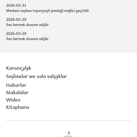
barada maglumat
2026-03-31
Merkezi saýlaw toparynyň jemleýji mejlisi geçirildi
2026-03-29
Ses bermek dowam edýär
2026-03-29
Ses bermek dowam edýär
Kanunçylyk
Saýlawlar we sala salşyklar
Habarlar
Makalalar
Wideo
Kitaphana