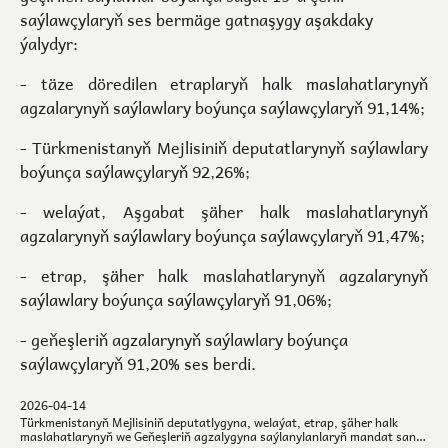
saýlawçylaryň ses bermäge gatnaşygy aşakdaky
ýalydyr:
- täze döredilen etraplaryň halk maslahatlarynyň
agzalarynyň saýlawlary boýunça saýlawçylaryň 91,14%;
- Türkmenistanyň Mejlisiniň deputatlarynyň saýlawlary
boýunça saýlawçylaryň 92,26%;
- welaýat, Aşgabat şäher halk maslahatlarynyň
agzalarynyň saýlawlary boýunça saýlawçylaryň 91,47%;
- etrap, şäher halk maslahatlarynyň agzalarynyň
saýlawlary boýunça saýlawçylaryň 91,06%;
- geňeşleriň agzalarynyň saýlawlary boýunça
saýlawçylaryň 91,20% ses berdi.
2026-04-14
Türkmenistanyň Mejlisiniň deputatlygyna, welaýat, etrap, şäher halk
maslahatlarynyň we Geňeşleriň agzalygyna saýlanylanlaryň mandat sany