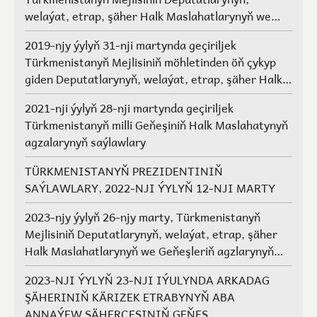
welaýat, etrap, şäher Halk Maslahatlarynyň we
Geňeşleriň agzalarynyň saýlawlary.
2019-njy ýylyň 31-nji martynda geçiriljek
Türkmenistanyň Mejlisiniň möhletinden öň çykyp
giden Deputatlarynyň, welaýat, etrap, şäher Halk
Maslahatlarynyň we Geňeşleriň agzalarynyň ýerine
2021-nji ýylyň 28-nji martynda geçiriljek
saýlawlar
Türkmenistanyň milli Geňeşiniň Halk Maslahatynyň
agzalarynyň saýlawlary
TÜRKMENISTANYŇ PREZIDENTINIŇ
SAÝLAWLARY, 2022-NJI ÝYLYŇ 12-NJI MARTY
2023-njy ýylyň 26-njy marty, Türkmenistanyň
Mejlisiniň Deputatlarynyň, welaýat, etrap, şäher
Halk Maslahatlarynyň we Geňeşleriň agzlarynyň
saýlawlary
2023-NJI ÝYLYŇ 23-NJI IÝULYNDA ARKADAG
ŞÄHERINIŇ KÄRIZEK ETRABYNYŇ ABA
ANNAÝEW ŞÄHERÇESINIŇ GEŇEŞ