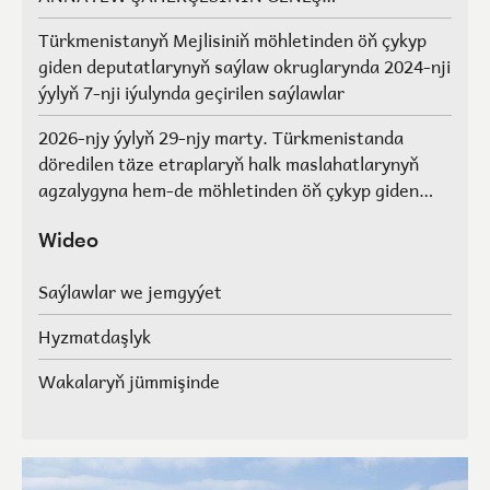
AGZALARYNYŇ SAÝLAWLARY
Türkmenistanyň Mejlisiniň möhletinden öň çykyp
giden deputatlarynyň saýlaw okruglarynda 2024-nji
ýylyň 7-nji iýulynda geçirilen saýlawlar
2026-njy ýylyň 29-njy marty. Türkmenistanda
döredilen täze etraplaryň halk maslahatlarynyň
agzalygyna hem-de möhletinden öň çykyp giden
Türkmenistanyň Mejlisiniň deputatlarynyň, halk
maslahatlarynyň we Geňeşleriň agzalarynyň ýerine
Wideo
saýlawlar.
Saýlawlar we jemgyýet
Hyzmatdaşlyk
Wakalaryň jümmişinde