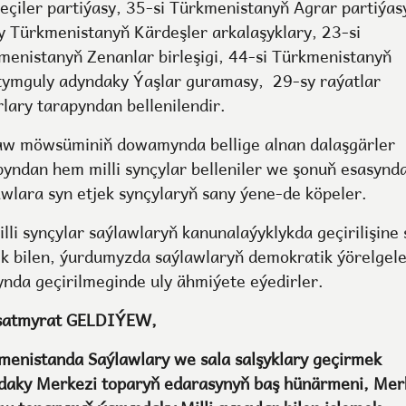
keçiler partiýasy, 35-si Türkmenistanyň Agrar partiýas
y Türkmenistanyň Kärdeşler arkalaşyklary, 23-si
menistanyň Zenanlar birleşigi, 44-si Türkmenistanyň
ymguly adyndaky Ýaşlar guramasy, 29-sy raýatlar
rlary tarapyndan bellenilendir.
aw möwsüminiň dowamynda bellige alnan dalaşgärler
pyndan hem milli synçylar belleniler we şonuň esasynd
awlara syn etjek synçylaryň sany ýene-de köpeler.
lli synçylar saýlawlaryň kanunalaýyklykda geçirilişine 
k bilen, ýurdumyzda saýlawlaryň demokratik ýörelgel
ynda geçirilmeginde uly ähmiýete eýedirler.
atmyrat GELDIÝEW,
menistanda Saýlawlary we sala salşyklary geçirmek
daky Merkezi toparyň edarasynyň baş hünärmeni, Mer