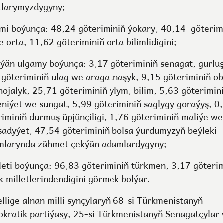
tlarymyzdygyny;
imi boýunça: 48,24 göteriminiň ýokary, 40,14 göterim
e orta, 11,62 göteriminiň orta bilimlidigini;
eýän ulgamy boýunça: 3,17 göteriminiň senagat, gurluş
 göteriminiň ulag we aragatnaşyk, 9,15 göteriminiň o
hojalyk, 25,71 göteriminiň ylym, bilim, 5,63 göterimin
niýet we sungat, 5,99 göteriminiň saglygy goraýyş, 0
riminiň durmuş üpjünçiligi, 1,76 göteriminiň maliýe we
sadyýet, 47,54 göteriminiň bolsa ýurdumyzyň beýleki
mlarynda zähmet çekýän adamlardygyny;
leti boýunça: 96,83 göteriminiň türkmen, 3,17 göteri
k milletlerindendigini görmek bolýar.
ellige alnan milli synçylaryň 68-si Türkmenistanyň
kratik partiýasy, 25-si Türkmenistanyň Senagatçylar