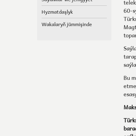
Mejlisiniň deputatlarynyň,
tele
halk maslahatlarynyň we
60-s
Hyzmatdaşlyk
Geňeşleriň agzalarynyň
Türk
ýerine saýlawlar.
Wakalaryň jümmişinde
Magt
topa
Saýl
tara
saýl
Bu mi
etme
esas
Maks
Türk
bara