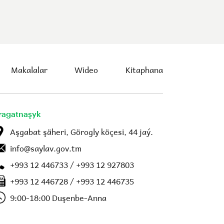
Makalalar
Wideo
Kitaphana
ragatnaşyk
Aşgabat şäheri, Görogly köçesi, 44 jaý.
info@saylav.gov.tm
+993 12 446733 / +993 12 927803
+993 12 446728 / +993 12 446735
9:00-18:00 Duşenbe-Anna