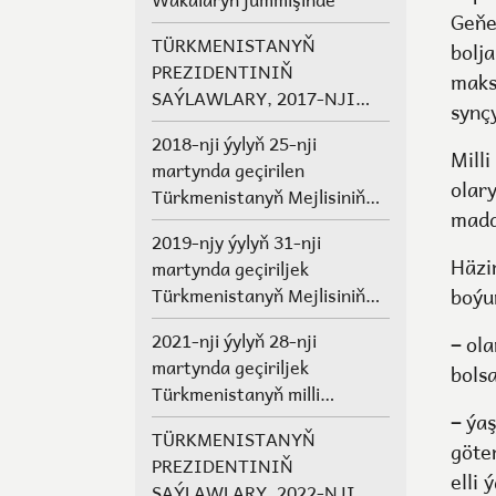
Geňe
TÜRKMENISTANYŇ
bolj
PREZIDENTINIŇ
maks
SAÝLAWLARY, 2017-NJI
synçy
ÝYLYŇ 12-NJI FEWRALY
2018-nji ýylyň 25-nji
Mill
martynda geçirilen
olar
Türkmenistanyň Mejlisiniň
madd
Deputatlarynyň, welaýat,
2019-njy ýylyň 31-nji
etrap, şäher Halk
Häzir
martynda geçiriljek
Maslahatlarynyň we
boýu
Türkmenistanyň Mejlisiniň
Geňeşleriň agzalarynyň
möhletinden öň çykyp giden
saýlawlary.
2021-nji ýylyň 28-nji
–
ola
Deputatlarynyň, welaýat,
martynda geçiriljek
bols
etrap, şäher Halk
Türkmenistanyň milli
Maslahatlarynyň we
–
ýaş
Geňeşiniň Halk
Geňeşleriň agzalarynyň
TÜRKMENISTANYŇ
Maslahatynyň agzalarynyň
göte
ýerine saýlawlar
PREZIDENTINIŇ
saýlawlary
elli 
SAÝLAWLARY, 2022-NJI