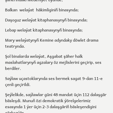
Balkan welaýat häkimliginiň binasynda;
Daşoguz welaýat kitaphanasynyň binasynda;
Lebap welaýat kitaphanasynyň binasynda;
Mary welaýatynyň Kemine adyndaky döwlet drama
teatrynda.
Şol binalarda welaýat, Aşgabat şäher halk
maslahatlarynyň agzalary öz mejlislerini geçirip, ses
berdiler.
Saýlaw uçastoklarynda ses bermek sagat 9-dan 11-e
çenli geçirildi.
Şeýlelikde, saýlawlar güni 48 mandat üçin 112 dalaşgär
bäsleşdi. Munuň özi demokratik ýörelgelerimiz
esasynda 1 ýer üçin 2-3 dalaşgäriň bäsleşendigini
görkezýär.