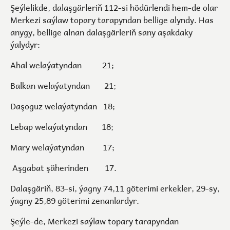
Şeýlelikde, dalaşgärleriň 112-si hödürlendi hem-de olar
Merkezi saýlaw topary tarapyndan bellige alyndy. Has
anygy, bellige alnan dalaşgärleriň sany aşakdaky
ýalydyr:
Ahal welaýatyndan 21;
Balkan welaýatyndan 21;
Daşoguz welaýatyndan 18;
Lebap welaýatyndan 18;
Mary welaýatyndan 17;
Aşgabat şäherinden 17.
Dalaşgäriň, 83-si, ýagny 74,11 göterimi erkekler, 29-sy,
ýagny 25,89 göterimi zenanlardyr.
Şeýle-de, Merkezi saýlaw topary tarapyndan