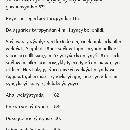
guramasyndan 67;
Raýatlar toparlary tarapyndan 16;
Dalaşgärler tarapyndan 4 milli synçy bellenildi.
Saýlawlary aýanlyk şertlerinde geçirmek maksady bilen
welaýat, Aşgabat şäher saýlaw toparlarynda bellige
alnan bu milli synçylar öz ygtyýarlyklarynyň çäklerinde
saýlawlar bilen baglanyşykly işlere işjeň gatnaşyp,syn
etdiler. Has takygy, ýurdumyzyň welaýatlarynda we
Aşgabat şäherinde saýlawlaryň geçişine syn eden milli
synçylaryň sany aşakdaky ýalydyr:
Ahal welaýatynda 62;
Balkan welaýatynda 89;
Daşoguz welaýatynda 80;
Lebap welaýatynda 84;