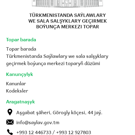
TÜRKMENISTANDA SAÝLAWLARY
WE SALA SALŞYKLARY GEÇIRMEK
BOÝUNÇA MERKEZI TOPAR
Topar barada
Topar barada
Türkmenistanda Saýlawlary we sala salşyklary
geçirmek boýunça merkezi toparyň düzümi
Kanunçylyk
Kanunlar
Kodeksler
Aragatnaşyk
Aşgabat şäheri, Görogly köçesi, 44 jaý.
info@saylav.gov.tm
+993 12 446733 / +993 12 927803