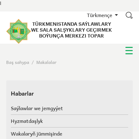
l
Türkmençe
TÜRKMENISTANDA SAÝLAWLARY
WE SALA SALŞYKLARY GEÇIRMEK
BOÝUNÇA MERKEZI TOPAR
Baş sahypa
/
Makalalar
Habarlar
Saýlawlar we jemgyýet
Hyzmatdaşlyk
Wakalaryň jümmişinde