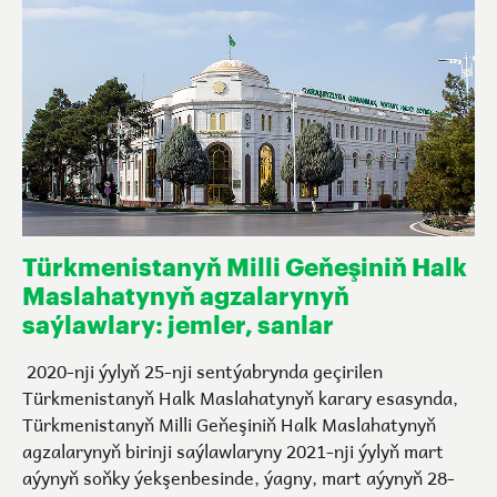
Türkmenistanyň Milli Geňeşiniň Halk
Maslahatynyň agzalarynyň
saýlawlary: jemler, sanlar
2020-nji ýylyň 25-nji sentýabrynda geçirilen
Türkmenistanyň Halk Maslahatynyň karary esasynda,
Türkmenistanyň Milli Geňeşiniň Halk Maslahatynyň
agzalarynyň birinji saýlawlaryny 2021-nji ýylyň mart
aýynyň soňky ýekşenbesinde, ýagny, mart aýynyň 28-