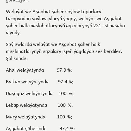
Welaýat we Aşgabat şäher saýlaw toparlary
tarapyndan saýlawçylaryň ýagny, welaýat we Aşgabat
şäher halk maslahatlarynyň agzalarynyň 231 –si hasaba
alyndy.
Saýlawlarda welaýat we Aşgabat şäher halk
maslahatlarynyň agzalary işjeň ýagdaýda ses berdiler.
Şol sanda:
Ahal welaýatynda 97,3 %;
Balkan welaýatynda 97,4 %;
Daşoguz welaýatynda 100 %;
Lebap welaýatynda 100 %;
Mary welaýatynda 100 %;
Aşgabat şäherinde 97,4 %;