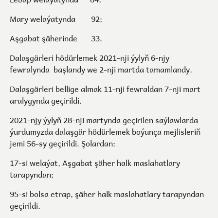
Mary welaýatynda 92;
Aşgabat şäherinde 33.
Dalaşgärleri hödürlemek 2021-nji ýylyň 6-njy
fewralynda başlandy we 2-nji martda tamamlandy.
Dalaşgärleri bellige almak 11-nji fewraldan 7-nji mart
aralygynda geçirildi.
2021-njy ýylyň 28-nji martynda geçirilen saýlawlarda
ýurdumyzda dalaşgär hödürlemek boýunça mejlisleriň
jemi 56-sy geçirildi. Şolardan:
17-si welaýat, Aşgabat şäher halk maslahatlary
tarapyndan;
95-si bolsa etrap, şäher halk maslahatlary tarapyndan
geçirildi.