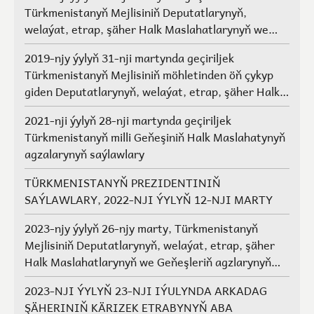
Türkmenistanyň Mejlisiniň Deputatlarynyň,
welaýat, etrap, şäher Halk Maslahatlarynyň we
Geňeşleriň agzalarynyň saýlawlary.
2019-njy ýylyň 31-nji martynda geçiriljek
Türkmenistanyň Mejlisiniň möhletinden öň çykyp
giden Deputatlarynyň, welaýat, etrap, şäher Halk
Maslahatlarynyň we Geňeşleriň agzalarynyň ýerine
2021-nji ýylyň 28-nji martynda geçiriljek
saýlawlar
Türkmenistanyň milli Geňeşiniň Halk Maslahatynyň
agzalarynyň saýlawlary
TÜRKMENISTANYŇ PREZIDENTINIŇ
SAÝLAWLARY, 2022-NJI ÝYLYŇ 12-NJI MARTY
2023-njy ýylyň 26-njy marty, Türkmenistanyň
Mejlisiniň Deputatlarynyň, welaýat, etrap, şäher
Halk Maslahatlarynyň we Geňeşleriň agzlarynyň
saýlawlary
2023-NJI ÝYLYŇ 23-NJI IÝULYNDA ARKADAG
ŞÄHERINIŇ KÄRIZEK ETRABYNYŇ ABA