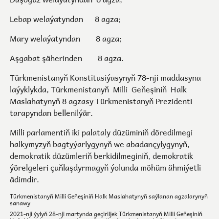
Lebap welaýatyndan 8 agza;
Mary welaýatyndan 8 agza;
Aşgabat şäherinden 8 agza.
Türkmenistanyň Konstitusiýasynyň 78-nji maddasyna
laýyklykda, Türkmenistanyň Milli Geňeşiniň Halk
Maslahatynyň 8 agzasy Türkmenistanyň Prezidenti
tarapyndan bellenilýär.
Milli parlamentiň iki palataly düzüminiň döredilmegi
halkymyzyň bagtyýarlygynyň we abadançylygynyň,
demokratik düzümleriň berkidilmeginiň, demokratik
ýörelgeleri çuň­laşdyrmagyň ýolunda möhüm ähmiýetli
ädimdir.
Türkmenistanyň Milli Geňeşiniň Halk Maslahatynyň saýlanan agzalarynyň
sanawy
2021-nji ýylyň 28-nji martynda geçiriljek Türkmenistanyň Milli Geňeşiniň