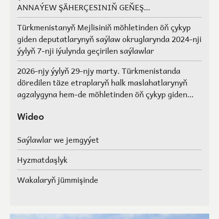
ANNAÝEW ŞÄHERÇESINIŇ GEŇEŞ
AGZALARYNYŇ SAÝLAWLARY
Türkmenistanyň Mejlisiniň möhletinden öň çykyp
giden deputatlarynyň saýlaw okruglarynda 2024-nji
ýylyň 7-nji iýulynda geçirilen saýlawlar
2026-njy ýylyň 29-njy marty. Türkmenistanda
döredilen täze etraplaryň halk maslahatlarynyň
agzalygyna hem-de möhletinden öň çykyp giden
Türkmenistanyň Mejlisiniň deputatlarynyň, halk
maslahatlarynyň we Geňeşleriň agzalarynyň ýerine
Wideo
saýlawlar.
Saýlawlar we jemgyýet
Hyzmatdaşlyk
Wakalaryň jümmişinde