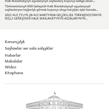
Halk Maslahatynyň agzalarynyň saýlawlary boýunça bellige alnan
dalaşgärler barada maglumat
Türkmenistanyň Milli Geňeşiniň Halk Maslahatynyň agzalarynyň
saýlawlaryna taýýarlyk görmek boýunça alnyp barylýan işler barada
maglumat
2021-NJI ÝYLYŇ 28-NJI MARTYNDA GEÇIRILJEK TÜRKMENISTANYŇ
MILLI GEŇEŞINIŇ HALK MASLAHATYNYŇ AGZALARYNYŇ
SAÝLAWLARY.
Kanunçylyk
Saýlawlar we sala salşyklar
Habarlar
Makalalar
Wideo
Kitaphana