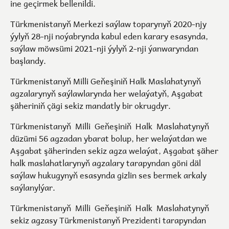
ine geçirmek bellenildi.
Türkmenistanyň Merkezi saýlaw toparynyň 2020-njy
ýylyň 28-nji noýabrynda kabul eden karary esasynda,
saýlaw möwsümi 2021-nji ýylyň 2-nji ýanwaryndan
başlandy.
Türkmenistanyň Milli Geňeşiniň Halk Maslahatynyň
agzalarynyň saýlawlarynda her welaýatyň, Aşgabat
şäheriniň çägi sekiz mandatly bir okrugdyr.
Türkmenistanyň Milli Geňeşiniň Halk Maslahatynyň
düzümi 56 agzadan ybarat bolup, her welaýatdan we
Aşgabat şäherinden sekiz agza welaýat, Aşgabat şäher
halk maslahatlarynyň agzalary tarapyndan göni däl
saýlaw hukugynyň esasynda gizlin ses bermek arkaly
saýlanylýar.
Türkmenistanyň Milli Geňeşiniň Halk Maslahatynyň
sekiz agzasy Türkmenistanyň Prezidenti tarapyndan