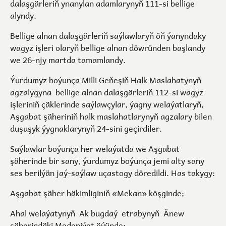
dalaşgärleriň ynanylan adamlarynyň 111-si bellige
alyndy.
Bellige alnan dalaşgärleriň saýlawlaryň öň ýanyndaky
wagyz işleri olaryň bellige alnan döwründen başlandy
we 26-njy martda tamamlandy.
Ýurdumyz boýunça Milli Geňeşiň Halk Maslahatynyň
agzalygyna bellige alnan dalaşgärleriň 112-si wagyz
işleriniň çäklerinde saýlawçylar, ýagny welaýatlaryň,
Aşgabat şäheriniň halk maslahatlarynyň agzalary bilen
duşuşyk ýygnaklarynyň 24-sini geçirdiler.
Saýlawlar boýunça her welaýatda we Aşgabat
şäherinde bir sany, ýurdumyz boýunça jemi alty sany
ses berilýän jaý-saýlaw uçastogy döredildi. Has takygy:
Aşgabat şäher häkimliginiň «Mekan» köşginde;
Ahal welaýatynyň Ak bugdaý etrabynyň Änew
şäherindäki Medeniýet öýünde;