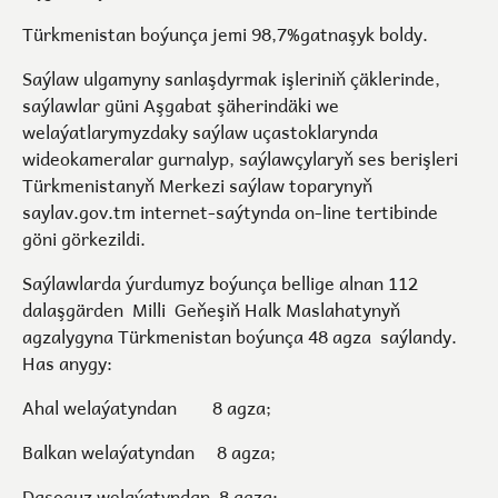
Türkmenistan boýunça jemi 98,7%gatnaşyk boldy.
Saýlaw ulgamyny sanlaşdyrmak işleriniň çäklerinde,
saýlawlar güni Aşgabat şäherindäki we
welaýatlarymyzdaky saýlaw uçastoklarynda
wideokameralar gurnalyp, saýlawçylaryň ses berişleri
Türkmenistanyň Merkezi saýlaw toparynyň
saylav.gov.tm
internet-saýtynda on-line tertibinde
göni görkezildi.
Saýlawlarda ýurdumyz boýunça bellige alnan 112
dalaşgärden Milli Geňeşiň Halk Maslahatynyň
agzalygyna Türkmenistan boýunça 48 agza saýlandy.
Has anygy:
Ahal welaýatyndan 8 agza;
Balkan welaýatyndan 8 agza;
Daşoguz welaýatyndan 8 agza;