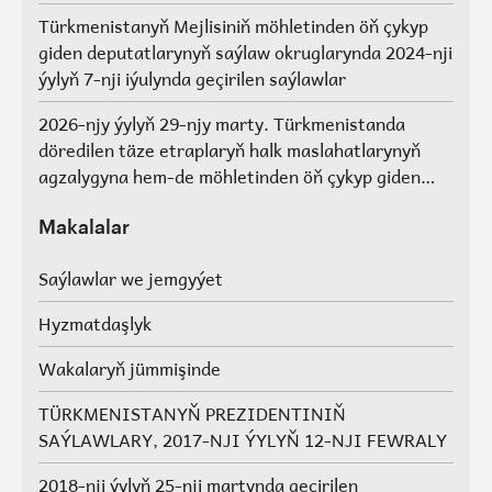
Türkmenistanyň Mejlisiniň möhletinden öň çykyp
giden deputatlarynyň saýlaw okruglarynda 2024-nji
ýylyň 7-nji iýulynda geçirilen saýlawlar
2026-njy ýylyň 29-njy marty. Türkmenistanda
döredilen täze etraplaryň halk maslahatlarynyň
agzalygyna hem-de möhletinden öň çykyp giden
Türkmenistanyň Mejlisiniň deputatlarynyň, halk
maslahatlarynyň we Geňeşleriň agzalarynyň ýerine
Makalalar
saýlawlar.
Saýlawlar we jemgyýet
Hyzmatdaşlyk
Wakalaryň jümmişinde
TÜRKMENISTANYŇ PREZIDENTINIŇ
SAÝLAWLARY, 2017-NJI ÝYLYŇ 12-NJI FEWRALY
2018-nji ýylyň 25-nji martynda geçirilen