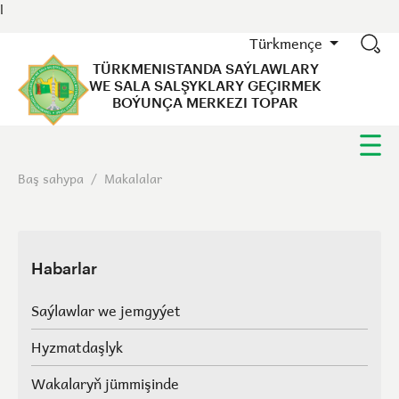
l
Türkmençe
TÜRKMENISTANDA SAÝLAWLARY
WE SALA SALŞYKLARY GEÇIRMEK
BOÝUNÇA MERKEZI TOPAR
Baş sahypa
/
Makalalar
Habarlar
Saýlawlar we jemgyýet
Hyzmatdaşlyk
Wakalaryň jümmişinde