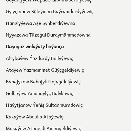
Gylyçjanow Süleýman Baýramdurdyýewiç
Hanalyýewa Äşe Şyhberdiýewna
Nyýazowa Täzegül Durdymämmedowna
Daşoguz welaýaty boýunça
Altybaýew Ýazdurdy Ballyýewiç
Ataýew Ýazmämmet Güýçgeldiýewiç
Babajykow Babajyk Hojageldiýewiç
Golbaýew Amangylyç Balykowiç
Haýytjanow Ýeňiş Sultanmuradowiç
Kakaýew Abdulla Ataýewiç
Musaýew Atageldi Amangeldiýewiç