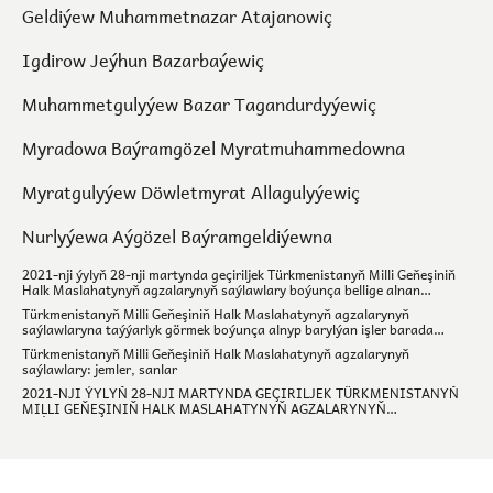
Geldiýew Muhammetnazar Atajanowiç
Igdirow Jeýhun Bazarbaýewiç
Muhammetgulyýew Bazar Tagandurdyýewiç
Myradowa Baýramgözel Myratmuhammedowna
Myratgulyýew Döwletmyrat Allagulyýewiç
Nurlyýewa Aýgözel Baýramgeldiýewna
2021-nji ýylyň 28-nji martynda geçiriljek Türkmenistanyň Milli Geňeşiniň
Halk Maslahatynyň agzalarynyň saýlawlary boýunça bellige alnan
dalaşgärler barada maglumat
Türkmenistanyň Milli Geňeşiniň Halk Maslahatynyň agzalarynyň
saýlawlaryna taýýarlyk görmek boýunça alnyp barylýan işler barada
maglumat
Türkmenistanyň Milli Geňeşiniň Halk Maslahatynyň agzalarynyň
saýlawlary: jemler, sanlar
2021-NJI ÝYLYŇ 28-NJI MARTYNDA GEÇIRILJEK TÜRKMENISTANYŇ
MILLI GEŇEŞINIŇ HALK MASLAHATYNYŇ AGZALARYNYŇ
SAÝLAWLARY.