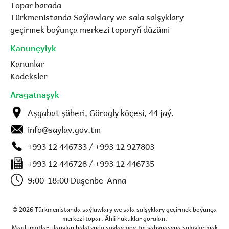
Topar barada
Türkmenistanda Saýlawlary we sala salşyklary
geçirmek boýunça merkezi toparyň düzümi
Kanunçylyk
Kanunlar
Kodeksler
Aragatnaşyk
Aşgabat şäheri, Görogly köçesi, 44 jaý.
info@saylav.gov.tm
+993 12 446733 / +993 12 927803
+993 12 446728 / +993 12 446735
9:00-18:00 Duşenbe-Anna
© 2026 Türkmenistanda saýlawlary we sala salşyklary geçirmek boýunça
merkezi topar. Ähli hukuklar goralan.
Maglumatlar ulanylan halatynda saylav.gov.tm sahypasyna salgylanmak