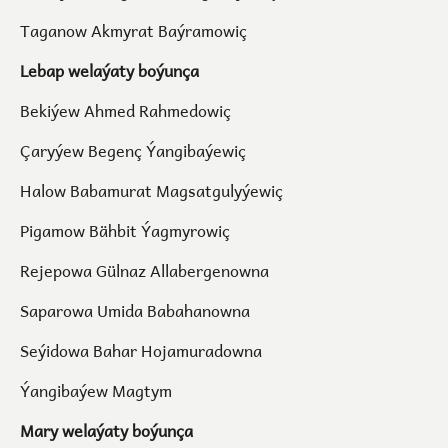
Taganow Akmyrat Baýramowiç
Lebap welaýaty boýunça
Bekiýew Ahmed Rahmedowiç
Çaryýew Begenç Ýangibaýewiç
Halow Babamurat Magsatgulyýewiç
Pigamow Bähbit Ýagmyrowiç
Rejepowa Gülnaz Allabergenowna
Saparowa Umida Babahanowna
Seýidowa Bahar Hojamuradowna
Ýangibaýew Magtym
Mary welaýaty boýunça