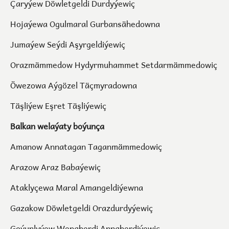
Çaryýew Döwletgeldi Durdyýewiç
Hojaýewa Ogulmaral Gurbansähedowna
Jumaýew Seýdi Aşyrgeldiýewiç
Orazmämmedow Hydyrmuhammet Setdarmämmedowiç
Öwezowa Aýgözel Täçmyradowna
Täşliýew Eşret Täşliýewiç
Balkan welaýaty boýunça
Amanow Annatagan Taganmämmedowiç
Arazow Araz Babaýewiç
Ataklyçewa Maral Amangeldiýewna
Gazakow Döwletgeldi Orazdurdyýewiç
Goýunlyýew Wepaberdi Annaberdiýewiç