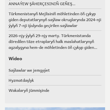
ANNAÝEW ŞÄHERÇESINIŇ GEŇEŞ
AGZALARYNYŇ SAÝLAWLARY
Türkmenistanyň Mejlisiniň möhletinden öň çykyp
giden deputatlarynyň saýlaw okruglarynda 2024-nji
ýylyň 7-nji iýulynda geçirilen saýlawlar
2026-njy ýylyň 29-njy marty. Türkmenistanda
döredilen täze etraplaryň halk maslahatlarynyň
agzalygyna hem-de möhletinden öň çykyp giden
Türkmenistanyň Mejlisiniň deputatlarynyň, halk
maslahatlarynyň we Geňeşleriň agzalarynyň ýerine
Wideo
saýlawlar.
Saýlawlar we jemgyýet
Hyzmatdaşlyk
Wakalaryň jümmişinde