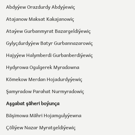
Abdyýew Orazdurdy Abdyýewiç
Atajanow Maksat Kakajanowiç
Ataýew Gurbanmyrat Bazargeldiýewiç
Gylyçdurdyýew Batyr Gurbannazarowiç
Hajyýew Halymberdi Gurbanberdiýewiç
Hydyrowa Ogulgerek Myradowna
Kömekow Merdan Hojadurdyýewiç
Şamyradow Parahat Nurmyradowiç
Aşgabat şäheri boýunça
Bäşimowa Mähri Hojamgulyýewna
Çöliýew Nazar Myratgeldiýewiç