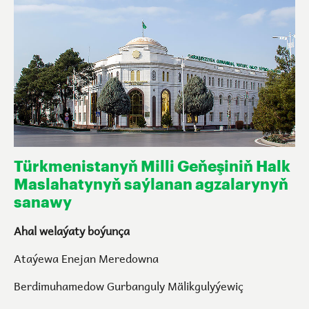
Türkmenistanyň Milli Geňeşiniň Halk
Maslahatynyň saýlanan agzalarynyň
sanawy
Ahal welaýaty boýunça
Ataýewa Enejan Meredowna
Berdimuhamedow Gurbanguly Mälikgulyýewiç