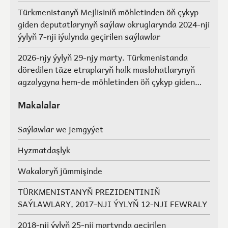
Türkmenistanyň Mejlisiniň möhletinden öň çykyp
giden deputatlarynyň saýlaw okruglarynda 2024-nji
ýylyň 7-nji iýulynda geçirilen saýlawlar
2026-njy ýylyň 29-njy marty. Türkmenistanda
döredilen täze etraplaryň halk maslahatlarynyň
agzalygyna hem-de möhletinden öň çykyp giden
Türkmenistanyň Mejlisiniň deputatlarynyň, halk
maslahatlarynyň we Geňeşleriň agzalarynyň ýerine
Makalalar
saýlawlar.
Saýlawlar we jemgyýet
Hyzmatdaşlyk
Wakalaryň jümmişinde
TÜRKMENISTANYŇ PREZIDENTINIŇ
SAÝLAWLARY, 2017-NJI ÝYLYŇ 12-NJI FEWRALY
2018-nji ýylyň 25-nji martynda geçirilen