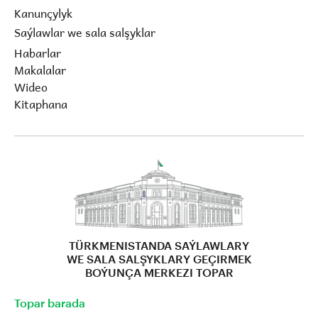
Kanunçylyk
Saýlawlar we sala salşyklar
Habarlar
Makalalar
Wideo
Kitaphana
TÜRKMENISTANDA SAÝLAWLARY
WE SALA SALŞYKLARY GEÇIRMEK
BOÝUNÇA MERKEZI TOPAR
Topar barada