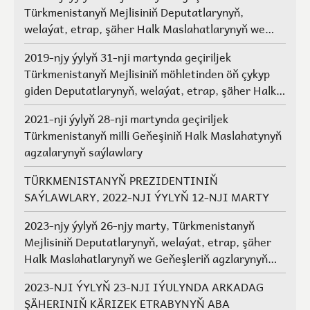
Türkmenistanyň Mejlisiniň Deputatlarynyň,
welaýat, etrap, şäher Halk Maslahatlarynyň we
Geňeşleriň agzalarynyň saýlawlary.
2019-njy ýylyň 31-nji martynda geçiriljek
Türkmenistanyň Mejlisiniň möhletinden öň çykyp
giden Deputatlarynyň, welaýat, etrap, şäher Halk
Maslahatlarynyň we Geňeşleriň agzalarynyň ýerine
2021-nji ýylyň 28-nji martynda geçiriljek
saýlawlar
Türkmenistanyň milli Geňeşiniň Halk Maslahatynyň
agzalarynyň saýlawlary
TÜRKMENISTANYŇ PREZIDENTINIŇ
SAÝLAWLARY, 2022-NJI ÝYLYŇ 12-NJI MARTY
2023-njy ýylyň 26-njy marty, Türkmenistanyň
Mejlisiniň Deputatlarynyň, welaýat, etrap, şäher
Halk Maslahatlarynyň we Geňeşleriň agzlarynyň
saýlawlary
2023-NJI ÝYLYŇ 23-NJI IÝULYNDA ARKADAG
ŞÄHERINIŇ KÄRIZEK ETRABYNYŇ ABA