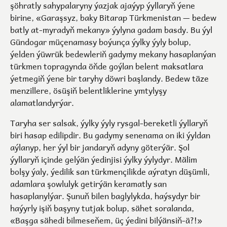
şöhratly sahypalaryny ýazjak ajaýyp ýyllaryň ýene
birine, «Garaşsyz, baky Bitarap Türkmenistan — bedew
batly at-myradyň mekany» ýylyna gadam basdy. Bu ýyl
Gündogar müçenamasy boýunça ýylky ýyly bolup,
ýelden ýüwrük bedewleriň gadymy mekany hasaplanýan
türkmen topragynda öňde goýlan belent maksatlara
ýetmegiň ýene bir taryhy döwri başlandy. Bedew täze
menzillere, ösüşiň belentliklerine ymtylyşy
alamatlandyrýar.
Taryha ser salsak, ýylky ýyly rysgal-bereketli ýyllaryň
biri hasap edilipdir. Bu gadymy senenama on iki ýyldan
aýlanyp, her ýyl bir jandaryň adyny göterýär. Şol
ýyllaryň içinde gelýän ýedinjisi ýylky ýylydyr. Mälim
bolşy ýaly, ýedilik san türkmençilikde aýratyn düşümli,
adamlara şowlulyk getirýän keramatly san
hasaplanylýar. Şunuň bilen baglylykda, haýsydyr bir
haýyrly işiň başyny tutjak bolup, sähet soralanda,
«Başga sähedi bilmeseňem, üç ýedini bilýänsiň-ä?!»