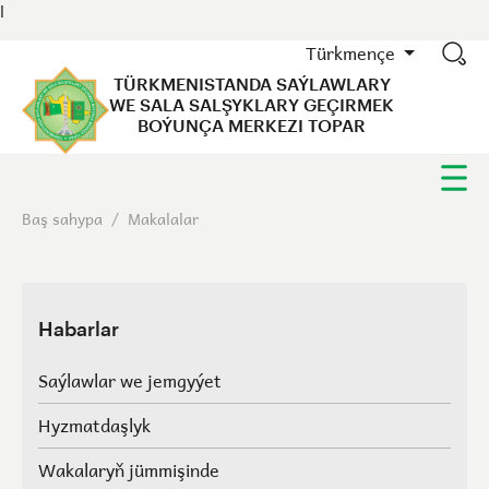
l
Türkmençe
TÜRKMENISTANDA SAÝLAWLARY
WE SALA SALŞYKLARY GEÇIRMEK
BOÝUNÇA MERKEZI TOPAR
Baş sahypa
/
Makalalar
Habarlar
Saýlawlar we jemgyýet
Hyzmatdaşlyk
Wakalaryň jümmişinde