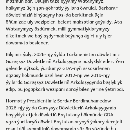
mazmun bar. Ösüşiň täze eýýamy Watanymyz,
halkymyz üçin şan-şöhratly ýyllara öwrüldi. Berkarar
döwletimiziň binýadyny has-da berkitmek üçin
öňümizde uly wezipeler, belent maksatlar goýuldy. Ata
Watanymyzy ösdürmek, milli gymmatlyklarymyzy
dikeltmek we baýlaşdyrmak boýunça ägirt uly işler
dowamata beslener.
Bilşimiz ýaly, 2026-njy ýylda Türkmenistan döwletimiz
Garaşsyz Döwletleriň Arkalaşygyna başlyklyk eder. Ýeri
gelende aýtsak, ýurdumyz GDA-nyň assosirlenen
agzasy hökmünde ozal hem 2012-nji we 2019-njy
ýyllarda Garaşsyz Döwletleriň Arkalaşygynda başlyklyk
edip, bu jogapkärli wezipäni abraý bilen ýerine ýetiripdi.
Hormatly Prezidentimiz Serdar Berdimuhamedow
2026-njy ýylda Garaşsyz Döwletleriň Arkalaşygynda
başlyklyk etjek döwletiň Baştutany hökmünde GDA
agza ýurtlaryň döwlet Baştutanlarynyň ýokary derejeli
resmi däl sammitiniň dowamynda sözlän sözünde bu