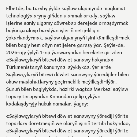
Elbetde, bu taryhy ýylda saýlaw ulgamynda maglumat
tehnologiýalaryny giňden ulanmak arkaly, saýlaw
işlerine sanly ulgamy döwrebap derejede ornaşdyrmak
boýunça alnyp barylýan işleriň netijeliligini
ýokarlandyrmak, saýlaw ulgamynyň işini kämilleşdirmek
bilen bagly hem oňyn netijelere garaşylýar. Şeýle-de,
2026-njy ýylyň 1-nji ýanwaryndan herekete girizilen
«Saýlawçylaryň bitewi döwlet sanawy hakynda»
Türkmenistanyň kanunyna laýyklykda, ýerlerde
Saýlawçylaryň bitewi döwlet sanawyny ýöredijiler bilen
okuw maslahatlaryny geçirmeklik meýilleşdirilýär.
Şunuň bilen baglylykda, häzirki wagtda Merkezi saýlaw
topary tarapyndan Kanundan gelip çykýan
kadalaşdyryjy hukuk namalar, ýagny:
«Saýlawçylaryň bitewi döwlet sanawyny ýörediji ýörite
toparlary döretmegiň we olaryň işiniň tertibi hakynda»,
«Saýlawçylaryň bitewi döwlet sanawyny ýörediji ýörite