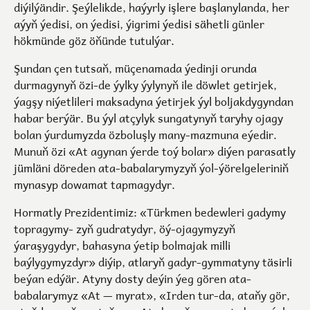
diýilýändir. Şeýlelikde, haýyrly işlere başlanylanda, her
aýyň ýedisi, on ýedisi, ýigrimi ýedisi sähetli günler
hökmünde göz öňünde tutulýar.
Şundan çen tutsaň, müçenamada ýedinji orunda
durmagynyň özi-de ýylky ýylynyň ile döwlet getirjek,
ýagşy niýetlileri maksadyna ýetirjek ýyl boljakdygyndan
habar berýär. Bu ýyl atçylyk sungatynyň taryhy ojagy
bolan ýurdumyzda özboluşly many-mazmuna eýedir.
Munuň özi «At agynan ýerde toý bolar» diýen parasatly
jümläni döreden ata-babalarymyzyň ýol-ýörelgeleriniň
mynasyp dowamat tapmagydyr.
Hormatly Prezidentimiz: «Türkmen bedewleri gadymy
topragymy- zyň gudratydyr, öý-ojagymyzyň
ýaraşygydyr, bahasyna ýetip bolmajak milli
baýlygymyzdyr» diýip, atlaryň gadyr-gymmatyny täsirli
beýan edýär. Atyny dosty deýin ýeg gören ata-
babalarymyz «At — myrat», «Irden tur-da, ataňy gör,