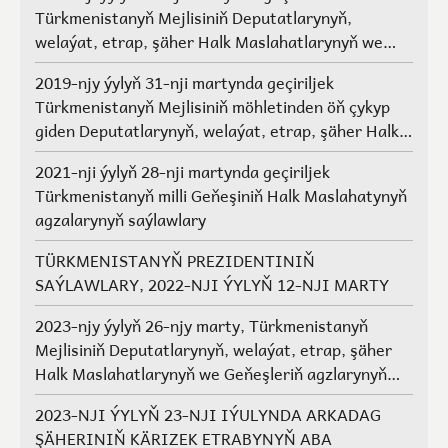
Türkmenistanyň Mejlisiniň Deputatlarynyň,
welaýat, etrap, şäher Halk Maslahatlarynyň we
Geňeşleriň agzalarynyň saýlawlary.
2019-njy ýylyň 31-nji martynda geçiriljek
Türkmenistanyň Mejlisiniň möhletinden öň çykyp
giden Deputatlarynyň, welaýat, etrap, şäher Halk
Maslahatlarynyň we Geňeşleriň agzalarynyň ýerine
2021-nji ýylyň 28-nji martynda geçiriljek
saýlawlar
Türkmenistanyň milli Geňeşiniň Halk Maslahatynyň
agzalarynyň saýlawlary
TÜRKMENISTANYŇ PREZIDENTINIŇ
SAÝLAWLARY, 2022-NJI ÝYLYŇ 12-NJI MARTY
2023-njy ýylyň 26-njy marty, Türkmenistanyň
Mejlisiniň Deputatlarynyň, welaýat, etrap, şäher
Halk Maslahatlarynyň we Geňeşleriň agzlarynyň
saýlawlary
2023-NJI ÝYLYŇ 23-NJI IÝULYNDA ARKADAG
ŞÄHERINIŇ KÄRIZEK ETRABYNYŇ ABA