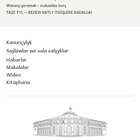
Watany goramak – mukaddes borç
TÄZE ÝYL — BEDEW BATLY ÖSÜŞLERE BADALGA!
Kanunçylyk
Saýlawlar we sala salşyklar
Habarlar
Makalalar
Wideo
Kitaphana