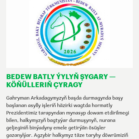
BEDEW BATLY ÝYLYŇ ŞYGARY —
KÖŇÜLLERIŇ ÇYRAGY
Gahryman Arkadagymyzyň başda durmagynda başy
başlanan asylly işleriň häzirki wagtda hormatly
Prezidentimiz tarapyndan mynasyp dowam etdirilmegi
bilen, halkymyzyň bagtyýar durmuşynyň, nurana
geljeginiň binýadyny emele getirýän ösüşler
gazanylýar. Agzybir halkymyz täze taryhy döwrümiziň