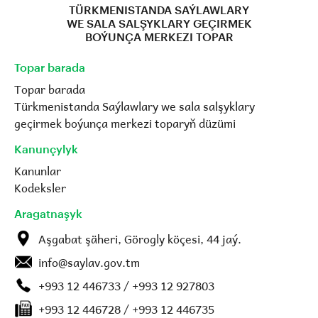
TÜRKMENISTANDA SAÝLAWLARY
WE SALA SALŞYKLARY GEÇIRMEK
BOÝUNÇA MERKEZI TOPAR
Topar barada
Topar barada
Türkmenistanda Saýlawlary we sala salşyklary
geçirmek boýunça merkezi toparyň düzümi
Kanunçylyk
Kanunlar
Kodeksler
Aragatnaşyk
Aşgabat şäheri, Görogly köçesi, 44 jaý.
info@saylav.gov.tm
+993 12 446733 / +993 12 927803
+993 12 446728 / +993 12 446735