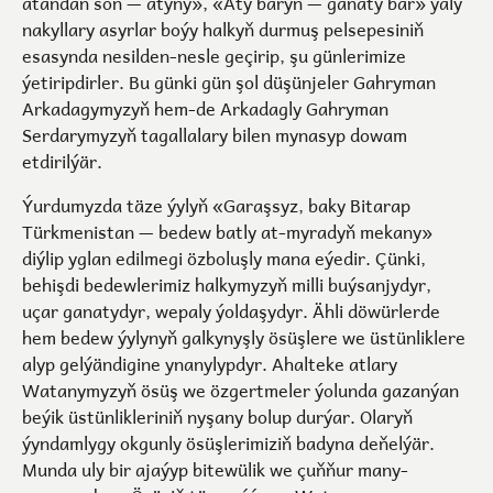
ataňdan soň — atyňy», «Aty baryň — ganaty bar» ýaly
nakyllary asyrlar boýy halkyň durmuş pelsepesiniň
esasynda nesilden-nesle geçirip, şu günlerimize
ýetiripdirler. Bu günki gün şol düşünjeler Gahryman
Arkadagymyzyň hem-de Arkadagly Gahryman
Serdarymyzyň tagallalary bilen mynasyp dowam
etdirilýär.
Ýurdumyzda täze ýylyň «Garaşsyz, baky Bitarap
Türkmenistan — bedew batly at-myradyň mekany»
diýlip yglan edilmegi özboluşly mana eýedir. Çünki,
behişdi bedewlerimiz halkymyzyň milli buýsanjydyr,
uçar ganatydyr, wepaly ýoldaşydyr. Ähli döwürlerde
hem bedew ýylynyň galkynyşly ösüşlere we üstünliklere
alyp gelýändigine ynanylypdyr. Ahalteke atlary
Watanymyzyň ösüş we özgertmeler ýolunda gazanýan
beýik üstünlikleriniň nyşany bolup durýar. Olaryň
ýyndamlygy okgunly ösüşlerimiziň badyna deňelýär.
Munda uly bir ajaýyp bitewülik we çuňňur many-