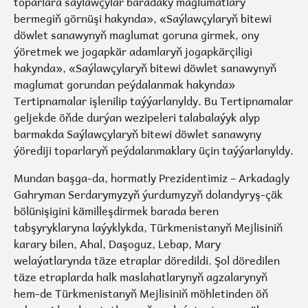
toparlara saýlawçylar baradaky maglumatlary
bermegiň görnüşi hakynda», «Saýlawçylaryň bitewi
döwlet sanawynyň maglumat goruna girmek, ony
ýöretmek we jogapkär adamlaryň jogapkärçiligi
hakynda», «Saýlawçylaryň bitewi döwlet sanawynyň
maglumat gorundan peýdalanmak hakynda»
Tertipnamalar işlenilip taýýarlanyldy. Bu Tertipnamalar
geljekde öňde durýan wezipeleri talabalaýyk alyp
barmakda Saýlawçylaryň bitewi döwlet sanawyny
ýörediji toparlaryň peýdalanmaklary üçin taýýarlanyldy.
Mundan başga-da, hormatly Prezidentimiz – Arkadagly
Gahryman Serdarymyzyň ýurdumyzyň dolandyryş-çäk
bölünişigini kämilleşdirmek barada beren
tabşyryklaryna laýyklykda, Türkmenistanyň Mejlisiniň
karary bilen, Ahal, Daşoguz, Lebap, Mary
welaýatlarynda täze etraplar döredildi. Şol döredilen
täze etraplarda halk maslahatlarynyň agzalarynyň
hem-de Türkmenistanyň Mejlisiniň möhletinden öň