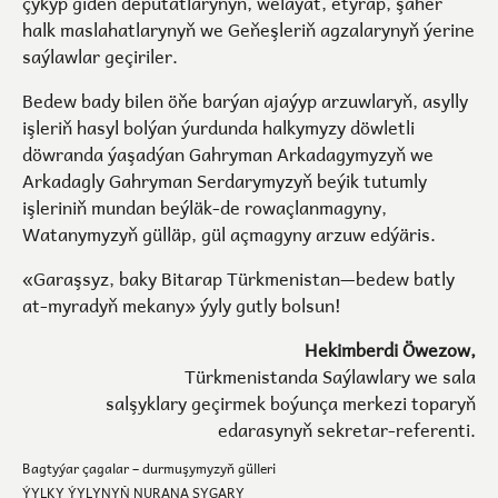
çykyp giden deputatlarynyň, welaýat, etyrap, şäher
halk maslahatlarynyň we Geňeşleriň agzalarynyň ýerine
saýlawlar geçiriler.
Bedew bady bilen öňe barýan ajaýyp arzuwlaryň, asylly
işleriň hasyl bolýan ýurdunda halkymyzy döwletli
döwranda ýaşadýan Gahryman Arkadagymyzyň we
Arkadagly Gahryman Serdarymyzyň beýik tutumly
işleriniň mundan beýläk-de rowaçlanmagyny,
Watanymyzyň gülläp, gül açmagyny arzuw edýäris.
«Garaşsyz, baky Bitarap Türkmenistan—bedew batly
at-myradyň mekany» ýyly gutly bolsun!
Hekimberdi Öwezow,
Türkmenistanda Saýlawlary we sala
salşyklary geçirmek boýunça merkezi toparyň
edarasynyň sekretar-referenti.
Bagtyýar çagalar – durmuşymyzyň gülleri
ÝYLKY ÝYLYNYŇ NURANA ŞYGARY