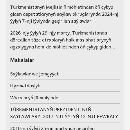
Türkmenistanyň Mejlisiniň möhletinden öň çykyp
giden deputatlarynyň saýlaw okruglarynda 2024-nji
ýylyň 7-nji iýulynda geçirilen saýlawlar
2026-njy ýylyň 29-njy marty. Türkmenistanda
döredilen täze etraplaryň halk maslahatlarynyň
agzalygyna hem-de möhletinden öň çykyp giden
Türkmenistanyň Mejlisiniň deputatlarynyň, halk
maslahatlarynyň we Geňeşleriň agzalarynyň ýerine
Makalalar
saýlawlar.
Saýlawlar we jemgyýet
Hyzmatdaşlyk
Wakalaryň jümmişinde
TÜRKMENISTANYŇ PREZIDENTINIŇ
SAÝLAWLARY, 2017-NJI ÝYLYŇ 12-NJI FEWRALY
2018-nji ýylyň 25-nji martynda geçirilen