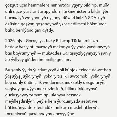
çözgüt üçin hemmelere minnetdarlygyny bildirip, muňa
ähli agza ýurtlar tarapyndan Türkmenistana bildirilýän
hormatyň we ynamyň nyşany, döwletimiziň GDA-nyň
ösüşine goşýan goşandynyň ykrar edilmesi hökmünde
baha berilýändigini aýtdy.
2026-njy «Garaşsyz, baky Bitarap Türkmenistan —
bedew batly at-myradyň mekany» ýylynda ýurdumyzyň
baş baýramynyň — mukaddes Garaşsyzlygymyzyň şanly
35 ýyllygy giňden bellenilip geçiler.
Bu şanly ýylda ýurdumyzyň ähli künjeklerinde döwrebap
ýaşaýyş jaýlarynyň, ýokary tizlikli awtomobil ýollarynyň,
köp sanly önümçilik we durmuş maksatly desgalaryň,
saglygy goraýyş merkezleriniň, bilim ojaklarynyň
gurluşygyny tamamlap, ulanyşa bermek
meýilleşdirilýär. Şeýle hem ýurdumyzda sebit we
bütindünýä derejesindäki halkara maslahatlaryň,
forumlaryň guralmagyna garaşylýar.