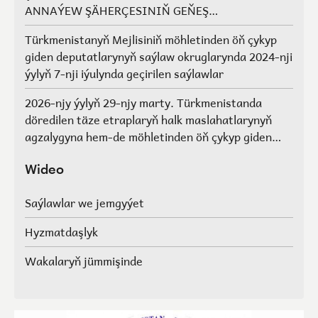
ANNAÝEW ŞÄHERÇESINIŇ GEŇEŞ
AGZALARYNYŇ SAÝLAWLARY
Türkmenistanyň Mejlisiniň möhletinden öň çykyp
giden deputatlarynyň saýlaw okruglarynda 2024-nji
ýylyň 7-nji iýulynda geçirilen saýlawlar
2026-njy ýylyň 29-njy marty. Türkmenistanda
döredilen täze etraplaryň halk maslahatlarynyň
agzalygyna hem-de möhletinden öň çykyp giden
Türkmenistanyň Mejlisiniň deputatlarynyň, halk
maslahatlarynyň we Geňeşleriň agzalarynyň ýerine
Wideo
saýlawlar.
Saýlawlar we jemgyýet
Hyzmatdaşlyk
Wakalaryň jümmişinde