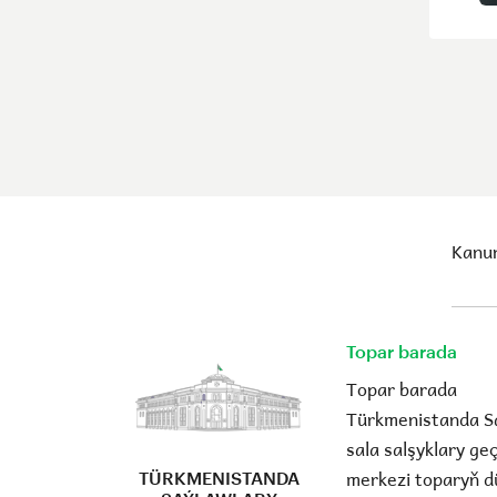
Kanun
Topar barada
Topar barada
Türkmenistanda S
sala salşyklary g
merkezi toparyň d
TÜRKMENISTANDA