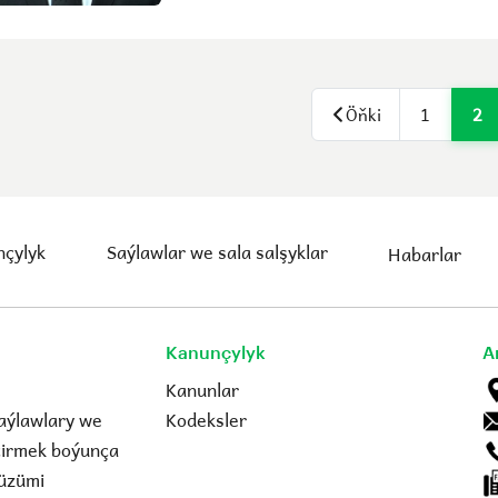
Öňki
1
2
çylyk
Saýlawlar we sala salşyklar
Habarlar
Kanunçylyk
A
Kanunlar
aýlawlary we
Kodeksler
eçirmek boýunça
üzümi