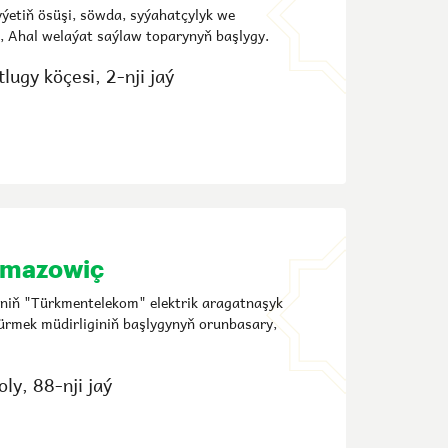
yýetiň ösüşi, söwda, syýahatçylyk we
i, Ahal welaýat saýlaw toparynyň başlygy.
lugy köçesi, 2-nji jaý
amazowiç
niň "Türkmentelekom" elektrik aragatnaşyk
ürmek müdirliginiň başlygynyň orunbasary,
ly, 88-nji jaý