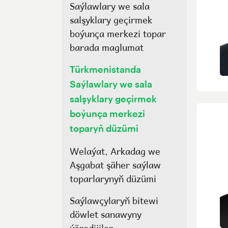
Saýlawlary we sala
salşyklary geçirmek
boýunça merkezi topar
barada maglumat
Türkmenistanda
Saýlawlary we sala
salşyklary geçirmek
boýunça merkezi
toparyň düzümi
Welaýat, Arkadag we
Aşgabat şäher saýlaw
toparlarynyň düzümi
Saýlawçylaryň bitewi
döwlet sanawyny
ýöredijiler