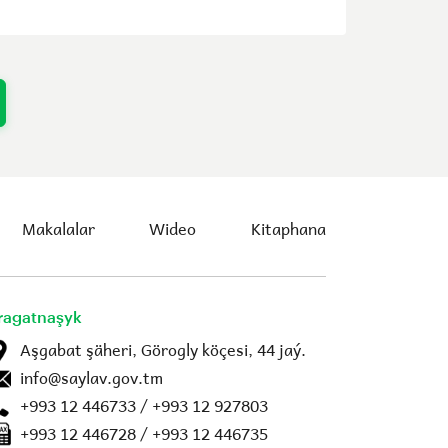
Makalalar
Wideo
Kitaphana
ragatnaşyk
Aşgabat şäheri, Görogly köçesi, 44 jaý.
info@saylav.gov.tm
+993 12 446733 / +993 12 927803
+993 12 446728 / +993 12 446735