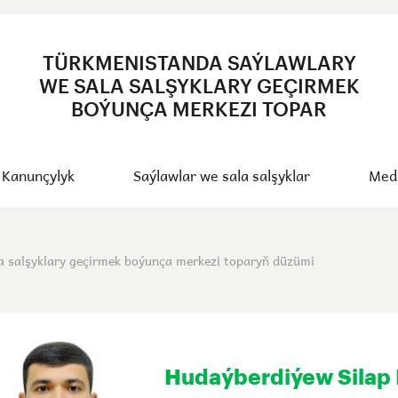
TÜRKMENISTANDA SAÝLAWLARY
WE SALA SALŞYKLARY GEÇIRMEK
BOÝUNÇA MERKEZI TOPAR
Kanunçylyk
Saýlawlar we sala salşyklar
Med
a salşyklary geçirmek boýunça merkezi toparyň düzümi
Hudaýberdiýew Silap