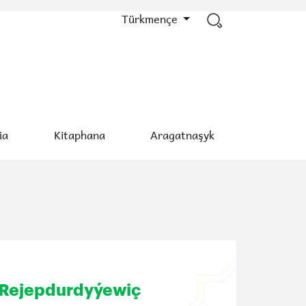
Türkmençe
ia
Kitaphana
Aragatnaşyk
 Rejepdurdyýewiç