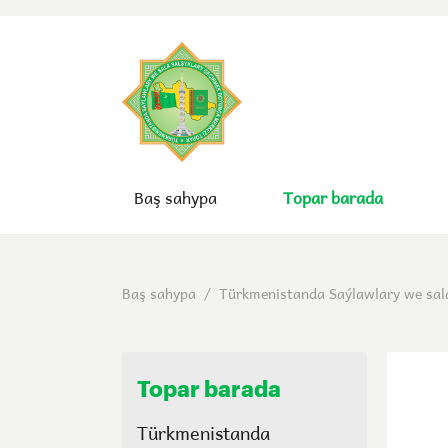
Baş sahypa
Topar barada
Baş sahypa
/
Türkmenistanda Saýlawlary we sal
Topar barada
Türkmenistanda