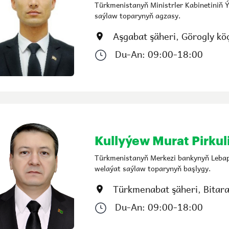
Türkmenistanyň Ministrler Kabinetiniň Ý
saýlaw toparynyň agzasy.
Aşgabat şäheri, Görogly köc
Du-An: 09:00-18:00
Kullyýew Murat Pirkul
Türkmenistanyň Merkezi bankynyň Leba
welaýat saýlaw toparynyň başlygy.
Türkmenabat şäheri, Bitara
Du-An: 09:00-18:00