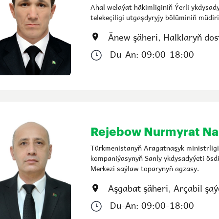
Ahal welaýat häkimliginiň Ýerli ykdysad
telekeçiligi utgaşdyryjy bölüminiň müdir
Änew şäheri, Halklaryň dost
Du-An: 09:00-18:00
Rejebow Nurmyrat N
Türkmenistanyň Aragatnaşyk ministrligi
kompaniýasynyň Sanly ykdysadyýeti ösd
Merkezi saýlaw toparynyň agzasy.
Aşgabat şäheri, Arçabil şaýo
Du-An: 09:00-18:00