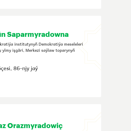
n Saparmyradowna
ratiýa institutynyň Demokratiýa meseleleri
y ylmy işgäri, Merkezi saýlaw toparynyň
çesi, 86-njy jaý
z Orazmyradowiç