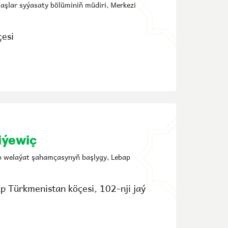
aşlar syýasaty bölüminiň müdiri, Merkezi
̧esi
iýewiç
p welaýat şahamçasynyň başlygy, Lebap
p Türkmenistan köçesi, 102-nji jaý