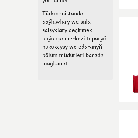
Türkmenistanda
Saýlawlary we sala
salşyklary geçirmek
boýunça merkezi toparyň
hukukçysy we edaranyň
bölüm müdürleri barada
maglumat