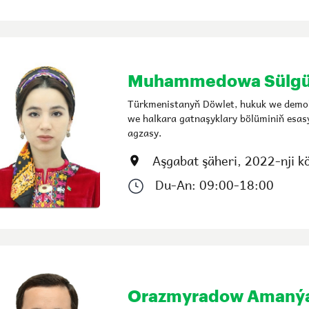
Muhammedowa Sülgü
Türkmenistanyň Döwlet, hukuk we demok
we halkara gatnaşyklary bölüminiň esas
agzasy.
Aşgabat şäheri, 2022-nji kö
Du-An: 09:00-18:00
Orazmyradow Amanýa