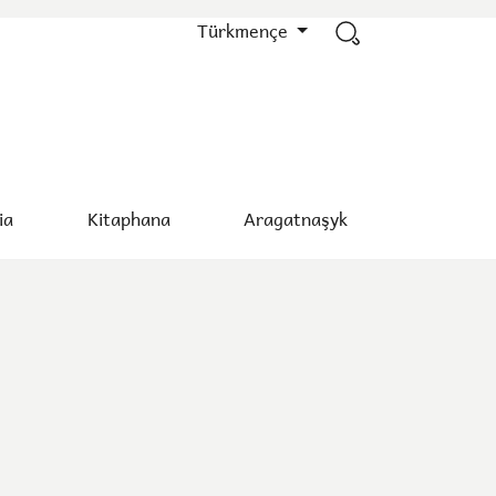
Türkmençe
ia
Kitaphana
Aragatnaşyk