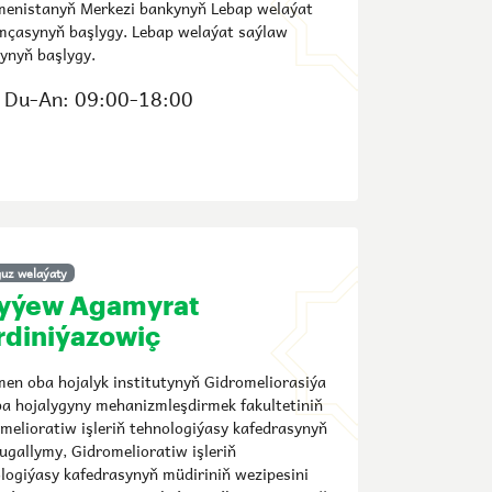
enistanyň Merkezi bankynyň Lebap welaýat
çasynyň başlygy. Lebap welaýat saýlaw
ynyň başlygy.
Du-An: 09:00-18:00
uz welaýaty
yýew Agamyrat
rdiniýazowiç
en oba hojalyk institutynyň Gidromeliorasiýa
a hojalygyny mehanizmleşdirmek fakultetiniň
melioratiw işleriň tehnologiýasy kafedrasynyň
ugallymy, Gidromelioratiw işleriň
logiýasy kafedrasynyň müdiriniň wezipesini