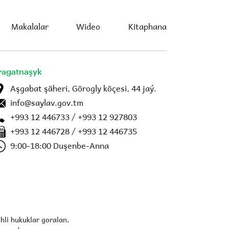
Makalalar
Wideo
Kitaphana
ragatnaşyk
Aşgabat şäheri, Görogly köçesi, 44 jaý.
info@saylav.gov.tm
+993 12 446733 / +993 12 927803
+993 12 446728 / +993 12 446735
9:00-18:00 Duşenbe-Anna
hli hukuklar goralan.