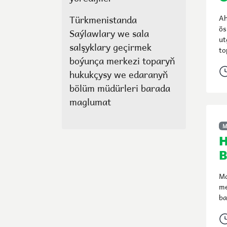
Türkmenistanda
Ah
ös
Saýlawlary we sala
ut
salşyklary geçirmek
to
boýunça merkezi toparyň
hukukçysy we edaranyň
bölüm müdürleri barada
maglumat
M
H
B
Ma
me
ba