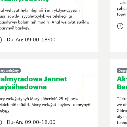
Türkm
şaham
al welaýat häkimliginiň Ýerli ykdysadyýetiň
topar
üşi, söwda, syýahatçylyk we telekeçiligi
gaşdyryjy bölüminiň müdiri. Ahal welaýat saýlaw
parynyň başlygy.
Du-An: 09:00-18:00
ary welaýaty
Daşog
almyradowa Jennet
Ak
aýsähedowna
Be
ry welaýatynyň Mary şäheriniň 25-nji orta
Türkm
kdebiniň müdiri. Mary welaýat saýlaw toparynyň
we ob
şlygy.
Gidro
uly m
Du-An: 09:00-18:00
tehno