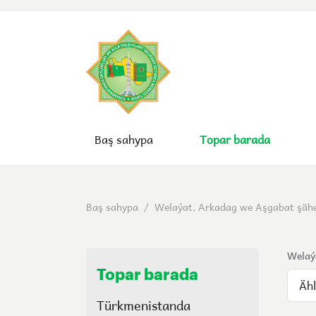
Baş sahypa
Topar barada
Baş sahypa
/
Welaýat, Arkadag we Aşgabat şähe
Welaý
Topar barada
Türkmenistanda