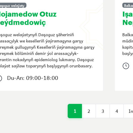
aşoguz welaýaty
Balka
ojamedow Otuz
Iş
eýdmedowiç
Ne
şoguz welaýatynyň Daşoguz şäheriniň
Balka
assaçylyk we keselleriň ýaýramagyna garşy
müdir
reşmek gullugynyň Keselleriň ýaýramagyna garşy
kapit
reşmek bölüminiň demir ýol arassaçylyk-
başly
rantin nokadynyň epidemiolog lukmany. Daşoguz
laýat saýlaw toparynyň başlygynyň orunbasary.
Du-An: 09:00-18:00
1
2
3
4
In