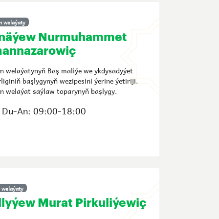
n welaýaty
näýew Nurmuhammet
annazarowiç
n welaýatynyň Baş maliýe we ykdysadyýet
liginiň başlygynyň wezipesini ýerine ýetiriji.
n welaýat saýlaw toparynyň başlygy.
Du-An: 09:00-18:00
 welaýaty
llyýew Murat Pirkuliýewiç