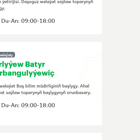
e ýetirijisi. Daşoguz welaýat saýlaw toparynyň
gy.
Du-An: 09:00-18:00
welaýaty
rlyýew Batyr
rbangulyýewiç
welaýat Baş bilim müdirliginiň başlygy. Ahal
at saýlaw toparynyň başlygynyň orunbasary.
Du-An: 09:00-18:00