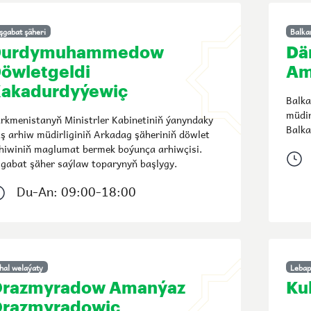
şgabat şäheri
Balka
Durdymuhammedow
Dä
öwletgeldi
Am
akadurdyýewiç
Balka
müdir
rkmenistanyň Ministrler Kabinetiniň ýanyndaky
Balka
ş arhiw müdirliginiň Arkadag şäheriniň döwlet
hiwiniň maglumat bermek boýunça arhiwçisi.
gabat şäher saýlaw toparynyň başlygy.
Du-An: 09:00-18:00
hal welaýaty
Lebap
razmyradow Amanýaz
Ku
razmyradowiç