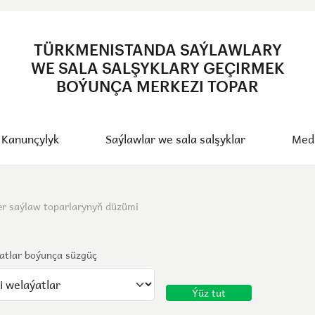
TÜRKMENISTANDA SAÝLAWLARY
WE SALA SALŞYKLARY GEÇIRMEK
BOÝUNÇA MERKEZI TOPAR
Kanunçylyk
Saýlawlar we sala salşyklar
Med
r saýlaw toparlarynyň düzümi
atlar boýunça süzgüç
Ýüz tut