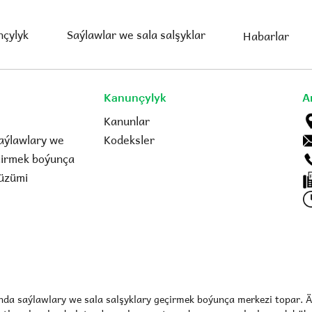
çylyk
Saýlawlar we sala salşyklar
Habarlar
Kanunçylyk
A
Kanunlar
aýlawlary we
Kodeksler
eçirmek boýunça
üzümi
da saýlawlary we sala salşyklary geçirmek boýunça merkezi topar. Ä