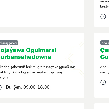
ýerin
başly
rkadag şäheri
Ahal 
ojaýewa Ogulmaral
Ça
urbansähedowna
Gu
kadag şäheriniň häkimliginiň Bagt köşgüniň Baş
Ahal 
rektory. Arkadag şäher saýlaw toparynyň
welaý
şlygy.
Du-Şen: 09:00-18:00