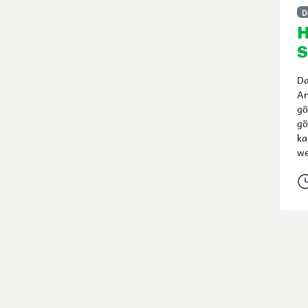
D
H
S
Da
Ar
gö
gö
ka
we