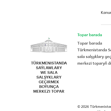
Kanun
Topar barada
Topar barada
Türkmenistanda S
sala salşyklary g
merkezi toparyň d
TÜRKMENISTANDA
SAÝLAWLARY
WE SALA
SALŞYKLARY
GEÇIRMEK
BOÝUNÇA
MERKEZI TOPAR
© 2026 Türkmenistan