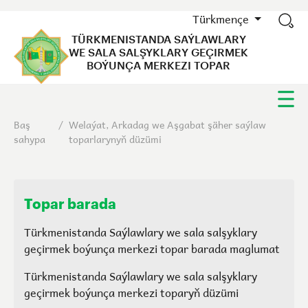
Türkmençe
TÜRKMENISTANDA SAÝLAWLARY
WE SALA SALŞYKLARY GEÇIRMEK
BOÝUNÇA MERKEZI TOPAR
Baş
/
Welaýat, Arkadag we Aşgabat şäher saýlaw
sahypa
toparlarynyň düzümi
Topar barada
Türkmenistanda Saýlawlary we sala salşyklary
geçirmek boýunça merkezi topar barada maglumat
Türkmenistanda Saýlawlary we sala salşyklary
geçirmek boýunça merkezi toparyň düzümi