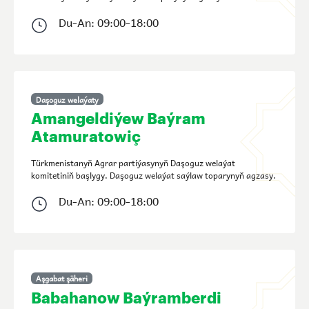
Du-An: 09:00-18:00
Daşoguz welaýaty
Amangeldiýew Baýram
Atamuratowiç
Türkmenistanyň Agrar partiýasynyň Daşoguz welaýat
komitetiniň başlygy. Daşoguz welaýat saýlaw toparynyň agzasy.
Du-An: 09:00-18:00
Aşgabat şäheri
Babahanow Baýramberdi