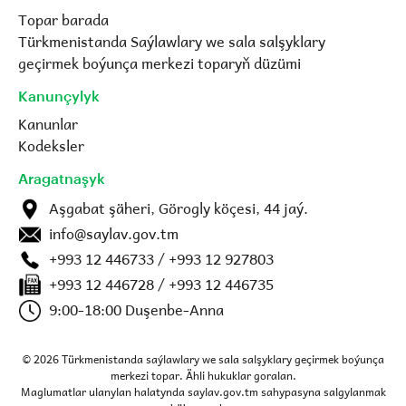
Topar barada
Türkmenistanda Saýlawlary we sala salşyklary
geçirmek boýunça merkezi toparyň düzümi
Kanunçylyk
Kanunlar
Kodeksler
Aragatnaşyk
Aşgabat şäheri, Görogly köçesi, 44 jaý.
info@saylav.gov.tm
+993 12 446733 / +993 12 927803
+993 12 446728 / +993 12 446735
9:00-18:00 Duşenbe-Anna
© 2026 Türkmenistanda saýlawlary we sala salşyklary geçirmek boýunça
merkezi topar. Ähli hukuklar goralan.
Maglumatlar ulanylan halatynda saylav.gov.tm sahypasyna salgylanmak