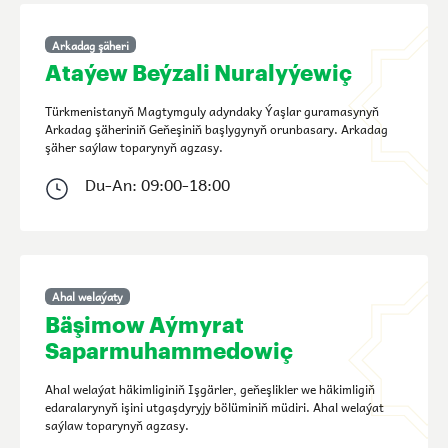
Arkadag şäheri
Ataýew Beýzali Nuralyýewiç
Türkmenistanyň Magtymguly adyndaky Ýaşlar guramasynyň
Arkadag şäheriniň Geňeşiniň başlygynyň orunbasary. Arkadag
şäher saýlaw toparynyň agzasy.
Du-An: 09:00-18:00
Ahal welaýaty
Bäşimow Aýmyrat
Saparmuhammedowiç
Ahal welaýat häkimliginiň Işgärler, geňeşlikler we häkimligiň
edaralarynyň işini utgaşdyryjy bölüminiň müdiri. Ahal welaýat
saýlaw toparynyň agzasy.