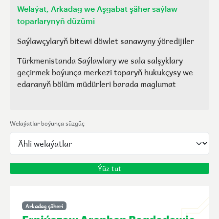
Welaýat, Arkadag we Aşgabat şäher saýlaw
toparlarynyň düzümi
Saýlawçylaryň bitewi döwlet sanawyny ýöredijiler
Türkmenistanda Saýlawlary we sala salşyklary
geçirmek boýunça merkezi toparyň hukukçysy we
edaranyň bölüm müdürleri barada maglumat
Welaýatlar boýunça süzgüç
Ýüz tut
Arkadag şäheri