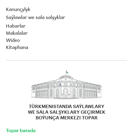
Kanunçylyk
Saýlawlar we sala salşyklar
Habarlar
Makalalar
Wideo
Kitaphana
TÜRKMENISTANDA SAÝLAWLARY
WE SALA SALŞYKLARY GEÇIRMEK
BOÝUNÇA MERKEZI TOPAR
Topar barada