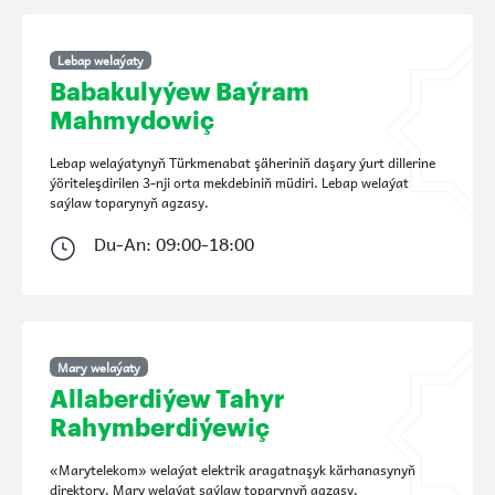
Lebap welaýaty
Babakulyýew Baýram
Mahmydowiç
Lebap welaýatynyň Türkmenabat şäheriniň daşary ýurt dillerine
ýöriteleşdirilen 3-nji orta mekdebiniň müdiri. Lebap welaýat
saýlaw toparynyň agzasy.
Du-An: 09:00-18:00
Mary welaýaty
Allaberdiýew Tahyr
Rahymberdiýewiç
«Marytelekom» welaýat elektrik aragatnaşyk kärhanasynyň
direktory. Mary welaýat saýlaw toparynyň agzasy.