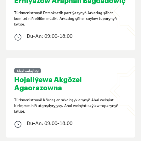
Erniýazow Araphan Bagdadowiç
Türkmenistanyň Demokratik partiýasynyň Arkadag şäher
komitetiniň bölüm müdiri. Arkadag şäher saýlaw toparynyň
kätibi.
Du-An: 09:00-18:00
Ahal welaýaty
Hojaliýewa Akgözel
Agaorazowna
Türkmenistanyň Kärdeşler arkalaşyklarynyň Ahal welaýat
birleşmesiniň utgaşdyryjysy. Ahal welaýat saýlaw toparynyň
kätibi.
Du-An: 09:00-18:00