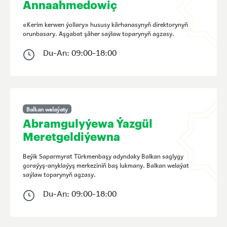
Annaahmedowiç
«Kerim kerwen ýollary» hususy kärhanasynyň direktorynyň
orunbasary. Aşgabat şäher saýlaw toparynyň agzasy.
Du-An: 09:00-18:00
Balkan welaýaty
Abramgulyýewa Ýazgül
Meretgeldiýewna
Beýik Saparmyrat Türkmenbaşy adyndaky Balkan saglygy
goraýyş-anyklaýyş merkeziniň baş lukmany. Balkan welaýat
saýlaw toparynyň agzasy.
Du-An: 09:00-18:00