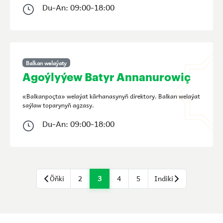
Du-An: 09:00-18:00
Balkan welaýaty
Agoýlyýew Batyr Annanurowiç
«Balkanpoçta» welaýat kärhanasynyň direktory. Balkan welaýat
saýlaw toparynyň agzasy.
Du-An: 09:00-18:00
Öňki
2
3
4
5
Indiki