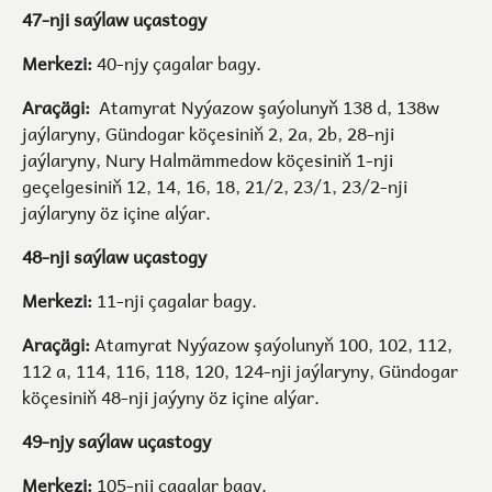
47-nji saýlaw uçastogy
Merkezi:
40-njy çagalar bagy.
Araçägi:
Atamyrat Nyýazow şaýolunyň 138 d, 138w
jaýlaryny, Gündogar köçesiniň 2, 2a, 2b, 28-nji
jaýlaryny, Nury Halmämmedow köçesiniň 1-nji
geçelgesiniň 12, 14, 16, 18, 21/2, 23/1, 23/2-nji
jaýlaryny öz içine alýar.
48-nji saýlaw uçastogy
Merkezi:
11-nji çagalar bagy.
Araçägi:
Atamyrat Nyýazow şaýolunyň 100, 102, 112,
112 a, 114, 116, 118, 120, 124-nji jaýlaryny, Gündogar
köçesiniň 48-nji jaýyny öz içine alýar.
49-njy saýlaw uçastogy
Merkezi:
105-nji çagalar bagy.