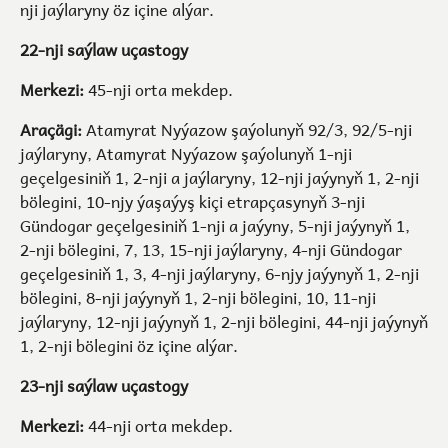
nji jaýlaryny öz içine alýar.
22-nji saýlaw uçastogy
Merkezi:
45-nji orta mekdep.
Araçägi:
Atamyrat Nyýazow şaýolunyň 92/3, 92/5-nji
jaýlaryny, Atamyrat Nyýazow şaýolunyň 1-nji
geçelgesiniň 1, 2-nji a jaýlaryny, 12-nji jaýynyň 1, 2-nji
bölegini, 10-njy ýaşaýyş kiçi etrapçasynyň 3-nji
Gündogar geçelgesiniň 1-nji a jaýyny, 5-nji jaýynyň 1,
2-nji bölegini, 7, 13, 15-nji jaýlaryny, 4-nji Gündogar
geçelgesiniň 1, 3, 4-nji jaýlaryny, 6-njy jaýynyň 1, 2-nji
bölegini, 8-nji jaýynyň 1, 2-nji bölegini, 10, 11-nji
jaýlaryny, 12-nji jaýynyň 1, 2-nji bölegini, 44-nji jaýynyň
1, 2-nji bölegini öz içine alýar.
23-nji saýlaw uçastogy
Merkezi:
44-nji orta mekdep.