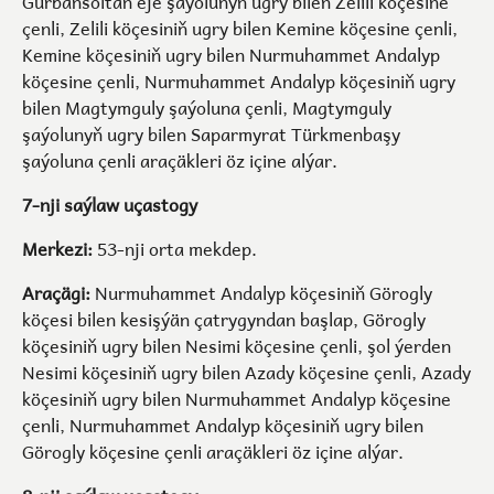
Gurbansoltan eje şaýolunyň ugry bilen Zelili köçesine
çenli, Zelili köçesiniň ugry bilen Kemine köçesine çenli,
Kemine köçesiniň ugry bilen Nurmuhammet Andalyp
köçesine çenli, Nurmuhammet Andalyp köçesiniň ugry
bilen Magtymguly şaýoluna çenli, Magtymguly
şaýolunyň ugry bilen Saparmyrat Türkmenbaşy
şaýoluna çenli araçäkleri öz içine alýar.
7-nji saýlaw uçastogy
Merkezi:
53-nji orta mekdep.
Araçägi:
Nurmuhammet Andalyp köçesiniň Görogly
köçesi bilen kesişýän çatrygyndan başlap, Görogly
köçesiniň ugry bilen Nesimi köçesine çenli, şol ýerden
Nesimi köçesiniň ugry bilen Azady köçesine çenli, Azady
köçesiniň ugry bilen Nurmuhammet Andalyp köçesine
çenli, Nurmuhammet Andalyp köçesiniň ugry bilen
Görogly köçesine çenli araçäkleri öz içine alýar.