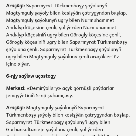
Araçägi:
Saparmyrat Türkmenbaşy şaýolunyň
Magtymguly şaýoly bilen kesişýän çatrygyndan başlap,
Magtymguly şaýolunyň ugry bilen Nurmuhammet
Andalyp köçesine çenli, şol ýerden Nurmuhammet
Andalyp köçesiniň ugry bilen Görogly köçesine çenli,
Görogly köçesiniň ugry bilen Saparmyrat Türkmenbaşy
şaýoluna çenli, Saparmyrat Türkmenbaşy şaýolunyň
ugry bilen Magtymguly şaýoluna çenli araçäkleri öz
içine alýar.
6-njy saýlaw uçastogy
Merkezi:
«Demirýollary» açyk görnüşli paýdarlar
jemgyýetiniň 5-nji şahamçasy.
Araçägi:
Magtymguly şaýolunyň Saparmyrat
Türkmenbaşy şaýoly bilen kesişýän çatrygyndan başlap,
Saparmyrat Türkmenbaşy şaýolunyň ugry bilen
Gurbansoltan eje şaýoluna çenli, şol ýerden