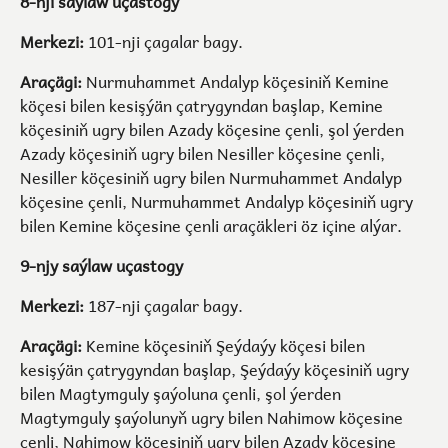
8-nji saýlaw uçastogy
Merkezi:
101-nji çagalar bagy.
Araçägi:
Nurmuhammet Andalyp köçesiniň Kemine
köçesi bilen kesişýän çatrygyndan başlap, Kemine
köçesiniň ugry bilen Azady köçesine çenli, şol ýerden
Azady köçesiniň ugry bilen Nesiller köçesine çenli,
Nesiller köçesiniň ugry bilen Nurmuhammet Andalyp
köçesine çenli, Nurmuhammet Andalyp köçesiniň ugry
bilen Kemine köçesine çenli araçäkleri öz içine alýar.
9-njy saýlaw uçastogy
Merkezi:
187-nji çagalar bagy.
Araçägi:
Kemine köçesiniň Şeýdaýy köçesi bilen
kesişýän çatrygyndan başlap, Şeýdaýy köçesiniň ugry
bilen Magtymguly şaýoluna çenli, şol ýerden
Magtymguly şaýolunyň ugry bilen Nahimow köçesine
çenli, Nahimow köçesiniň ugry bilen Azady köçesine