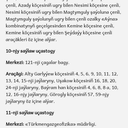
çenli, Azady köçesiniň ugry bilen Nesimi köçesine çenli,
Nesimi köçesiniň ugry bilen Magtymguly şaýoluna çenli,
Magtymguly şaýolunyň ugry bilen çenli ozalky «Aýna»
kombinatynyň geçelgesinden Kemine köçesine çenli,
Kemine köçesiniň ugry bilen Şeýdaýy köçesine çenli
araçäkleri öz içine alýar.
10-njy saýlaw uçastogy
Merkezi:
121-nji çagalar bagy.
Araçägi:
Alty Garlyýew köçesiniň 4, 5, 6, 9, 10, 11, 12,
13, 14, 15-nji jaýlaryny, Uşakow köçesiniň 16, 18, 20,
24-nji jaýlaryny, Baýram han köçesiniň 4, 6, 8, 8 a, 10,
12, 16-njy jaýlaryny, Görogly köçesiniň 57, 59-njy
jaýlaryny öz içine alýar.
11-nji saýlaw uçastogy
Merkezi:
«Türkmengazgeofizika» müdirligi.