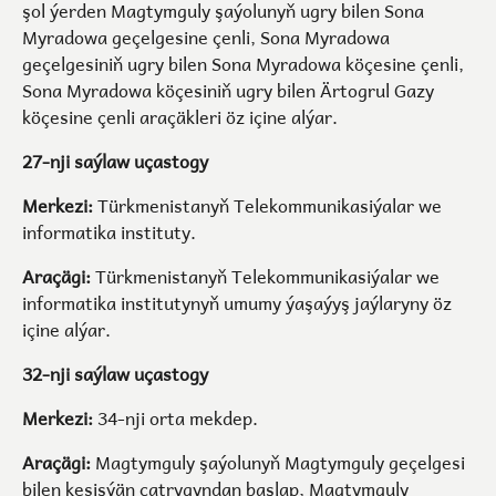
şol ýerden Magtymguly şaýolunyň ugry bilen Sona
Myradowa geçelgesine çenli, Sona Myradowa
geçelgesiniň ugry bilen Sona Myradowa köçesine çenli,
Sona Myradowa köçesiniň ugry bilen Ärtogrul Gazy
köçesine çenli araçäkleri öz içine alýar.
27-nji saýlaw uçastogy
Merkezi:
Türkmenistanyň Telekommunikasiýalar we
informatika instituty.
Araçägi:
Türkmenistanyň Telekommunikasiýalar we
informatika institutynyň umumy ýaşaýyş jaýlaryny öz
içine alýar.
32-nji saýlaw uçastogy
Merkezi:
34-nji orta mekdep.
Araçägi:
Magtymguly şaýolunyň Magtymguly geçelgesi
bilen kesişýän çatrygyndan başlap, Magtymguly