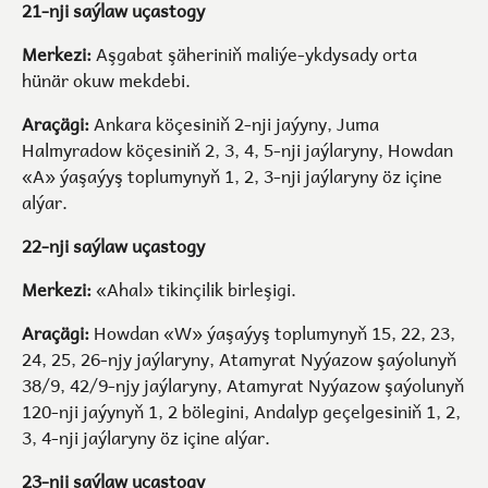
21-nji saýlaw uçastogy
Merkezi:
Aşgabat şäheriniň maliýe-ykdysady orta
hünär okuw mekdebi.
Araçägi:
Ankara köçesiniň 2-nji jaýyny, Juma
Halmyradow köçesiniň 2, 3, 4, 5-nji jaýlaryny, Howdan
«A» ýaşaýyş toplumynyň 1, 2, 3-nji jaýlaryny öz içine
alýar.
22-nji saýlaw uçastogy
Merkezi:
«Ahal» tikinçilik birleşigi.
Araçägi:
Howdan «W» ýaşaýyş toplumynyň 15, 22, 23,
24, 25, 26-njy jaýlaryny, Atamyrat Nyýazow şaýolunyň
38/9, 42/9-njy jaýlaryny, Atamyrat Nyýazow şaýolunyň
120-nji jaýynyň 1, 2 bölegini, Andalyp geçelgesiniň 1, 2,
3, 4-nji jaýlaryny öz içine alýar.
23-nji saýlaw uçastogy