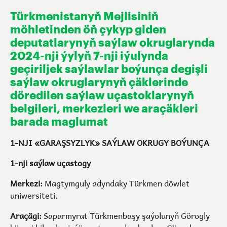
Türkmenistanyň Mejlisiniň
möhletinden öň çykyp giden
deputatlarynyň saýlaw okruglarynda
2024-nji ýylyň 7-nji iýulynda
geçiriljek saýlawlar boýunça degişli
saýlaw okruglarynyň çäklerinde
döredilen saýlaw uçastoklarynyň
belgileri, merkezleri we araçäkleri
barada maglumat
1-NJI «GARAŞSYZLYK» SAÝLAW OKRUGY BOÝUNÇA
1-nji saýlaw uçastogy
Merkezi:
Magtymguly adyndaky Türkmen döwlet
uniwersiteti.
Araçägi:
Saparmyrat Türkmenbaşy şaýolunyň Görogly