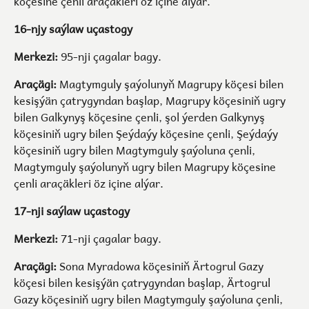
köçesine çenli araçäkleri öz içine alýar.
16-njy saýlaw uçastogy
Merkezi:
95-nji çagalar bagy.
Araçägi:
Magtymguly şaýolunyň Magrupy köçesi bilen
kesişýän çatrygyndan başlap, Magrupy köçesiniň ugry
bilen Galkynyş köçesine çenli, şol ýerden Galkynyş
köçesiniň ugry bilen Şeýdaýy köçesine çenli, Şeýdaýy
köçesiniň ugry bilen Magtymguly şaýoluna çenli,
Magtymguly şaýolunyň ugry bilen Magrupy köçesine
çenli araçäkleri öz içine alýar.
17-nji saýlaw uçastogy
Merkezi:
71-nji çagalar bagy.
Araçägi:
Sona Myradowa köçesiniň Ärtogrul Gazy
köçesi bilen kesişýän çatrygyndan başlap, Ärtogrul
Gazy köçesiniň ugry bilen Magtymguly şaýoluna çenli,