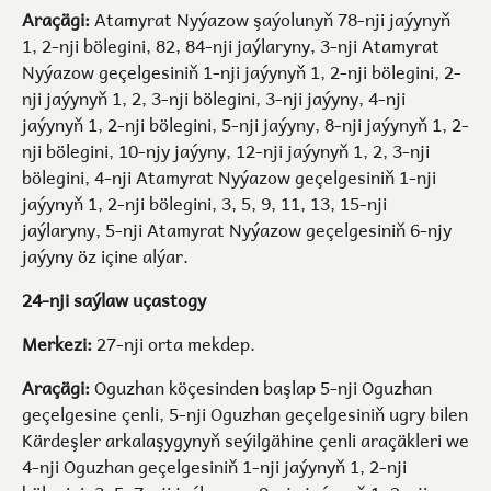
Araçägi:
Atamyrat Nyýazow şaýolunyň 78-nji jaýynyň
1, 2-nji bölegini, 82, 84-nji jaýlaryny, 3-nji Atamyrat
Nyýazow geçelgesiniň 1-nji jaýynyň 1, 2-nji bölegini, 2-
nji jaýynyň 1, 2, 3-nji bölegini, 3-nji jaýyny, 4-nji
jaýynyň 1, 2-nji bölegini, 5-nji jaýyny, 8-nji jaýynyň 1, 2-
nji bölegini, 10-njy jaýyny, 12-nji jaýynyň 1, 2, 3-nji
bölegini, 4-nji Atamyrat Nyýazow geçelgesiniň 1-nji
jaýynyň 1, 2-nji bölegini, 3, 5, 9, 11, 13, 15-nji
jaýlaryny, 5-nji Atamyrat Nyýazow geçelgesiniň 6-njy
jaýyny öz içine alýar.
24-nji saýlaw uçastogy
Merkezi:
27-nji orta mekdep.
Araçägi:
Oguzhan köçesinden başlap 5-nji Oguzhan
geçelgesine çenli, 5-nji Oguzhan geçelgesiniň ugry bilen
Kärdeşler arkalaşygynyň seýilgähine çenli araçäkleri we
4-nji Oguzhan geçelgesiniň 1-nji jaýynyň 1, 2-nji