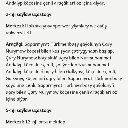
Andalyp köçesine çenli araçäkleri öz içine alýar.
3-nji saýlaw uçastogy
Merkezi:
Halkara ynsanperwer ylymlary we ösüş
uniwersiteti.
Araçägi:
Saparmyrat Türkmenbaşy şaýolunyň Çary
Nurymow köçesi bilen kesişýän çatrygyndan başlap,
Çary Nurymow köçesiniň ugry bilen Nurmuhammet
Andalyp köçesine çenli, şol ýerden Nurmuhammet
Andalyp köçesiniň ugry bilen Galkynyş köçesine çenli,
Galkynyş köçesiniň ugry bilen Saparmyrat Türkmenbaşy
şaýoluna çenli, Saparmyrat Türkmenbaşy şaýolunyň
ugry bilen Çary Nurymow köçesine çenli araçäkleri öz
içine alýar.
5-nji saýlaw uçastogy
Merkezi:
12-nji orta mekdep.