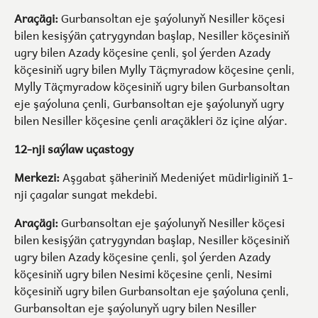
Araçägi:
Gurbansoltan eje şaýolunyň Nesiller köçesi
bilen kesişýän çatrygyndan başlap, Nesiller köçesiniň
ugry bilen Azady köçesine çenli, şol ýerden Azady
köçesiniň ugry bilen Mylly Täçmyradow köçesine çenli,
Mylly Täçmyradow köçesiniň ugry bilen Gurbansoltan
eje şaýoluna çenli, Gurbansoltan eje şaýolunyň ugry
bilen Nesiller köçesine çenli araçäkleri öz içine alýar.
12-nji saýlaw uçastogy
Merkezi:
Aşgabat şäheriniň Medeniýet müdirliginiň 1-
nji çagalar sungat mekdebi.
Araçägi:
Gurbansoltan eje şaýolunyň Nesiller köçesi
bilen kesişýän çatrygyndan başlap, Nesiller köçesiniň
ugry bilen Azady köçesine çenli, şol ýerden Azady
köçesiniň ugry bilen Nesimi köçesine çenli, Nesimi
köçesiniň ugry bilen Gurbansoltan eje şaýoluna çenli,
Gurbansoltan eje şaýolunyň ugry bilen Nesiller