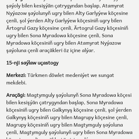
şaýoly bilen kesişýän çatrygyndan başlap, Atamyrat
Nyýazow şaýolunyň ugry bilen Alty Garlyýew köçesine
çenli, şol ýerden Alty Garlyýew köçesiniň ugry bilen
Ärtogrul Gazy köçesine çenli, Ärtogrul Gazy köçesiniň
ugry bilen Sona Myradowa köçesine çenli, Sona
Myradowa köçesiniň ugry bilen Atamyrat Nyýazow
şaýoluna çenli araçäkleri öz içine alýar.
15-nji saýlaw uçastogy
Merkezi:
Türkmen döwlet medeniýet we sungat
mekdebi.
Araçägi:
Magtymguly şaýolunyň Sona Myradowa köçesi
bilen kesişýän çatrygyndan başlap, Sona Myradowa
köçesiniň ugry bilen Galkynyş köçesine çenli, şol ýerden
Galkynyş köçesiniň ugry bilen Magrupy köçesine çenli,
Magrupy köçesiniň ugry bilen Magtymguly şaýoluna
çenli, Magtymguly şaýolunyň ugry bilen Sona Myradowa