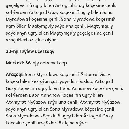
geçelgesiniň ugry bilen Ärtogrul Gazy köçesine çenli,
şol ýerden Ärtogrul Gazy köçesiniň ugry bilen Sona
Myradowa köçesine çenli, Sona Myradowa köçesiniň
ugry bilen Magtymguly şaýoluna çenli, Magtymguly
şaýolunyň ugry bilen Magtymguly geçelgesine çenli
araçäkleri öz içine alýar.
33-nji saýlaw uçastogy
Merkezi:
36-njy orta mekdep.
Araçägi:
Sona Myradowa köçesiniň Ärtogrul Gazy
köçesi bilen kesişýän çatrygyndan başlap, Ärtogrul
Gazy köçesiniň ugry bilen Baba Annanow köçesine çenli,
şol ýerden Baba Annanow köçesiniň ugry bilen
Atamyrat Nyýazow şaýoluna çenli, Atamyrat Nyýazow
şaýolunyň ugry bilen Sona Myradowa köçesine çenli,
Sona Myradowa köçesiniň ugry bilen Ärtogrul Gazy
köçesine çenli araçäkleri öz içine alýar.