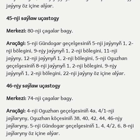
jaýyny öz içine alýar.
45-nji saýlaw uçastogy
Merkezi:
80-nji çagalar bagy.
Araçägi:
5-nji Gündogar geçelgesiniň 5-nji jaýynyň 1, 2-
nji bölegini, 9-njy jaýynyň 1, 2-nji bölegini, 11-nji
jaýyny, 12-nji jaýynyň 1, 2-nji bölegini, 5-nji Oguzhan
geçelgesiniň 8-nji jaýynyň 1, 2-nji bölegini, 9-njy
jaýynyň 1, 2-nji bölegini, 22-nji jaýyny öz içine alýar.
46-njy saýlaw uçastogy
Merkezi:
74-nji çagalar bagy.
Araçägi:
4-nji Oguzhan geçelgesiniň 4a, 4/1-nji
jaýlaryny, Oguzhan köçesiniň 38, 40, 42, 44, 46-njy
jaýlaryny, 5-nji Gündogar geçelgesiniň 1, 4, 4/2, 6, 8-nji
jaýlaryny öz içine alýar.