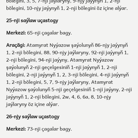
bölegini, 3, 5, 7-nji jaýlaryny, 9-njy jaýynyň 1, 2-nji
bölegini, 10-njy jaýynyň 1, 2-nji bölegini öz içine alýar.
25-nji saýlaw uçastogy
Merkezi:
65-nji çagalar bagy.
Araçägi:
Atamyrat Nyýazow şaýolunyň 86-njy jaýynyň
1, 2-nji bölegini, 88, 90-njy jaýlaryny, 92-nji jaýynyň 1,
2-nji bölegini, 94-nji jaýyny, Atamyrat Nyýazow
şaýolunyň 2-nji geçelgesiniň 1-nji jaýynyň 1, 2-nji
bölegini, 2-nji jaýynyň 1, 2, 3-nji bölegini, 4-nji jaýynyň
1, 2-nji bölegini, 5, 7, 9-njy jaýlaryny, Atamyrat
Nyýazow şaýolunyň 5-nji geçelgesiniň 1-nji jaýyny, 2-nji
jaýynyň 1, 2-nji bölegini, 2w, 4, 6, 6a, 8, 10-njy
jaýlaryny öz içine alýar.
26-njy saýlaw uçastogy
Merkezi:
73-nji çagalar bagy.