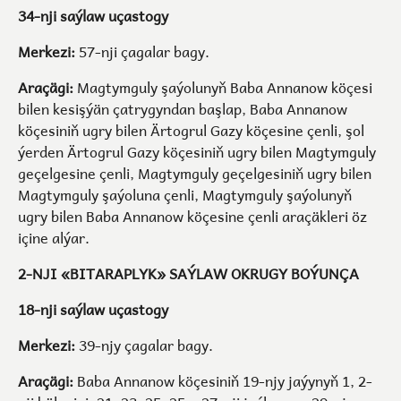
34-nji saýlaw uçastogy
Merkezi:
57-nji çagalar bagy.
Araçägi:
Magtymguly şaýolunyň Baba Annanow köçesi
bilen kesişýän çatrygyndan başlap, Baba Annanow
köçesiniň ugry bilen Ärtogrul Gazy köçesine çenli, şol
ýerden Ärtogrul Gazy köçesiniň ugry bilen Magtymguly
geçelgesine çenli, Magtymguly geçelgesiniň ugry bilen
Magtymguly şaýoluna çenli, Magtymguly şaýolunyň
ugry bilen Baba Annanow köçesine çenli araçäkleri öz
içine alýar.
2-NJI «BITARAPLYK» SAÝLAW OKRUGY BOÝUNÇA
18-nji saýlaw uçastogy
Merkezi:
39-njy çagalar bagy.
Araçägi:
Baba Annanow köçesiniň 19-njy jaýynyň 1, 2-