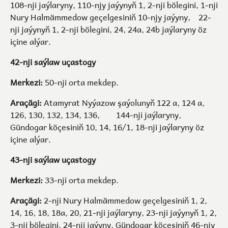
108-nji jaýlaryny, 110-njy jaýynyň 1, 2-nji bölegini, 1-nji
Nury Halmämmedow geçelgesiniň 10-njy jaýyny, 22-
nji jaýynyň 1, 2-nji bölegini, 24, 24a, 24b jaýlaryny öz
içine alýar.
42-nji saýlaw uçastogy
Merkezi:
50-nji orta mekdep.
Araçägi:
Atamyrat Nyýazow şaýolunyň 122 a, 124 a,
126, 130, 132, 134, 136, 144-nji jaýlaryny,
Gündogar köçesiniň 10, 14, 16/1, 18-nji jaýlaryny öz
içine alýar.
43-nji saýlaw uçastogy
Merkezi:
33-nji orta mekdep.
Araçägi:
2-nji Nury Halmämmedow geçelgesiniň 1, 2,
14, 16, 18, 18a, 20, 21-nji jaýlaryny, 23-nji jaýynyň 1, 2,
3-nji bölegini, 24-nji jaýyny, Gündogar köçesiniň 46-njy