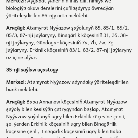
Merkezi:
Aşgabat şäheriniň iňlis dili, himiýa we
biologiýa okuw derslerini çuňlaşdyryp öwredýän
ýöriteleşdirilen 86-njy orta mekdebi.
Araçägi:
Atamyrat Nyýazow şaýolunyň 85, 85/1, 85/2,
85/3, 87-nji jaýlaryny, Binagärlik köçesiniň 31, 35, 38-
nji jaýlaryny, Gündogar köçesiniň 7a, 7b, 7w, 7ç
jaýlaryny, Erkinlik köçesiniň 83/1, 83/2, 87-nji jaýlaryny
öz içine alýar.
35-nji saýlaw uçastogy
Merkezi:
Atamyrat Nyýazow adyndaky ýöriteleşdirilen
bank mekdebi.
Araçägi:
Baba Annanow köçesiniň Atamyrat Nyýazow
şaýoly bilen kesişýän çatrygyndan başlap, Atamyrat
Nyýazow şaýolunyň ugry bilen Erkinlik köçesine çenli,
şol ýerden Erkinlik köçesiniň ugry bilen Binagärlik
köçesine çenli, Binagärlik köçesiniň ugry bilen Baba