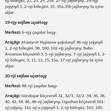
nji bölegini, 21, 23, 25, 25a, 27-nji jaýlaryny, 29-njy
jaýynyň 1, 2-nji bölegini, 35, 35a,35b jaýlaryny öz içine
alýar.
19-njy saýlaw uçastogy
Merkezi:
6-njy çagalar bagy.
Araçägi:
Atamyrat Nyýazow şaýolunyň 96-njy jaýynyň
1, 2-nji bölegini, 98, 100, 102-nji jaýlaryny, Baba
Annanow köçesiniň 3, 5-nji jaýlaryny, 7-nji jaýynyň 1, 2-
nji bölegini, 9, 11, 13, 15, 15a, 17-nji jaýlaryny öz içine
alýar.
20-nji saýlaw uçastogy
Merkezi:
88-nji çagalar bagy.
Araçägi:
Gündogar köçesiniň 32, 32/1, 32/2, 34, 36, 38,
40, 42, 44, 46, 48-nji jaýlaryny, Oguzhan köçesiniň 161-
nji jaýyny, 161-nji a jaýynyň 1, 2-nji bölegini, 163, 165-