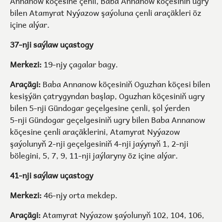
Annanow köçesine çenli, Baba Annanow köçesiniň ugry
bilen Atamyrat Nyýazow şaýoluna çenli araçäkleri öz
içine alýar.
37-nji saýlaw uçastogy
Merkezi:
19-njy çagalar bagy.
Araçägi:
Baba Annanow köçesiniň Oguzhan köçesi bilen
kesişýän çatrygyndan başlap, Oguzhan köçesiniň ugry
bilen 5-nji Gündogar geçelgesine çenli, şol ýerden
5-nji Gündogar geçelgesiniň ugry bilen Baba Annanow
köçesine çenli araçäklerini, Atamyrat Nyýazow
şaýolunyň 2-nji geçelgesiniň 4-nji jaýynyň 1, 2-nji
bölegini, 5, 7, 9, 11-nji jaýlaryny öz içine alýar.
41-nji saýlaw uçastogy
Merkezi:
46-njy orta mekdep.
Araçägi:
Atamyrat Nyýazow şaýolunyň 102, 104, 106,