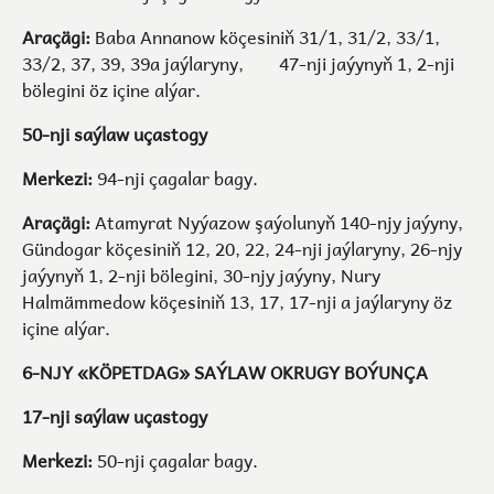
Araçägi:
Baba Annanow köçesiniň 31/1, 31/2, 33/1,
33/2, 37, 39, 39a jaýlaryny, 47-nji jaýynyň 1, 2-nji
bölegini öz içine alýar.
50-nji saýlaw uçastogy
Merkezi:
94-nji çagalar bagy.
Araçägi:
Atamyrat Nyýazow şaýolunyň 140-njy jaýyny,
Gündogar köçesiniň 12, 20, 22, 24-nji jaýlaryny, 26-njy
jaýynyň 1, 2-nji bölegini, 30-njy jaýyny, Nury
Halmämmedow köçesiniň 13, 17, 17-nji a jaýlaryny öz
içine alýar.
6-NJY «KÖPETDAG» SAÝLAW OKRUGY BOÝUNÇA
17-nji saýlaw uçastogy
Merkezi:
50-nji çagalar bagy.