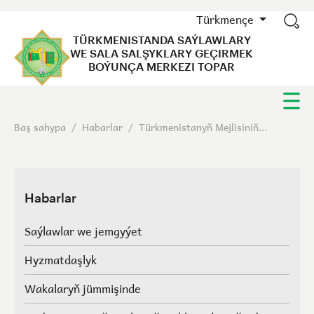
Türkmençe
TÜRKMENISTANDA SAÝLAWLARY
WE SALA SALŞYKLARY GEÇIRMEK
BOÝUNÇA MERKEZI TOPAR
Baş sahypa
/
Habarlar
/
Türkmenistanyň Mejlisiniň...
Habarlar
Saýlawlar we jemgyýet
Hyzmatdaşlyk
Wakalaryň jümmişinde