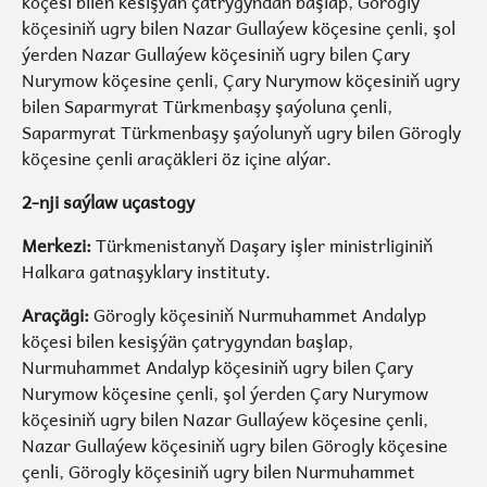
köçesi bilen kesişýän çatrygyndan başlap, Görogly
köçesiniň ugry bilen Nazar Gullaýew köçesine çenli, şol
ýerden Nazar Gullaýew köçesiniň ugry bilen Çary
Nurymow köçesine çenli, Çary Nurymow köçesiniň ugry
bilen Saparmyrat Türkmenbaşy şaýoluna çenli,
Saparmyrat Türkmenbaşy şaýolunyň ugry bilen Görogly
köçesine çenli araçäkleri öz içine alýar.
2-nji saýlaw uçastogy
Merkezi:
Türkmenistanyň Daşary işler ministrliginiň
Halkara gatnaşyklary instituty.
Araçägi:
Görogly köçesiniň Nurmuhammet Andalyp
köçesi bilen kesişýän çatrygyndan başlap,
Nurmuhammet Andalyp köçesiniň ugry bilen Çary
Nurymow köçesine çenli, şol ýerden Çary Nurymow
köçesiniň ugry bilen Nazar Gullaýew köçesine çenli,
Nazar Gullaýew köçesiniň ugry bilen Görogly köçesine
çenli, Görogly köçesiniň ugry bilen Nurmuhammet