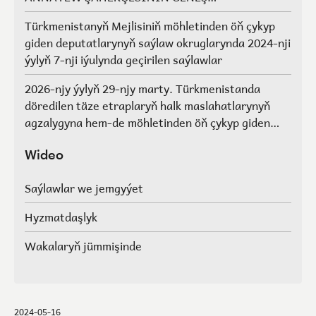
AGZALARYNYŇ SAÝLAWLARY
Türkmenistanyň Mejlisiniň möhletinden öň çykyp
giden deputatlarynyň saýlaw okruglarynda 2024-nji
ýylyň 7-nji iýulynda geçirilen saýlawlar
2026-njy ýylyň 29-njy marty. Türkmenistanda
döredilen täze etraplaryň halk maslahatlarynyň
agzalygyna hem-de möhletinden öň çykyp giden
Türkmenistanyň Mejlisiniň deputatlarynyň, halk
maslahatlarynyň we Geňeşleriň agzalarynyň ýerine
Wideo
saýlawlar.
Saýlawlar we jemgyýet
Hyzmatdaşlyk
Wakalaryň jümmişinde
2024-05-16