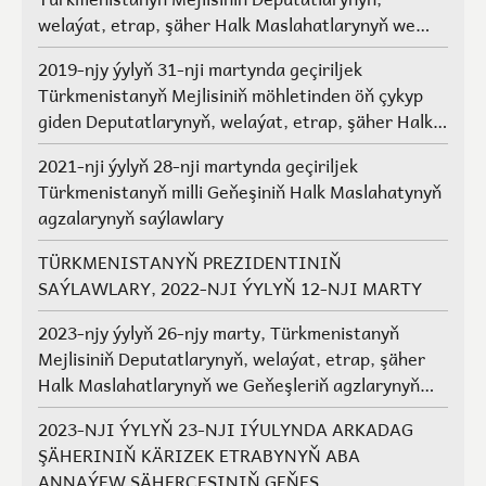
welaýat, etrap, şäher Halk Maslahatlarynyň we
Geňeşleriň agzalarynyň saýlawlary.
2019-njy ýylyň 31-nji martynda geçiriljek
Türkmenistanyň Mejlisiniň möhletinden öň çykyp
giden Deputatlarynyň, welaýat, etrap, şäher Halk
Maslahatlarynyň we Geňeşleriň agzalarynyň ýerine
2021-nji ýylyň 28-nji martynda geçiriljek
saýlawlar
Türkmenistanyň milli Geňeşiniň Halk Maslahatynyň
agzalarynyň saýlawlary
TÜRKMENISTANYŇ PREZIDENTINIŇ
SAÝLAWLARY, 2022-NJI ÝYLYŇ 12-NJI MARTY
2023-njy ýylyň 26-njy marty, Türkmenistanyň
Mejlisiniň Deputatlarynyň, welaýat, etrap, şäher
Halk Maslahatlarynyň we Geňeşleriň agzlarynyň
saýlawlary
2023-NJI ÝYLYŇ 23-NJI IÝULYNDA ARKADAG
ŞÄHERINIŇ KÄRIZEK ETRABYNYŇ ABA
ANNAÝEW ŞÄHERÇESINIŇ GEŇEŞ