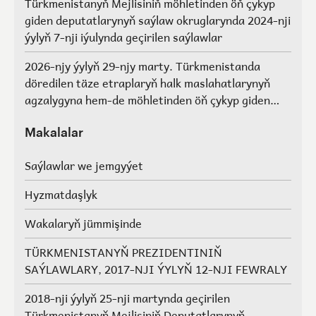
Türkmenistanyň Mejlisiniň möhletinden öň çykyp
giden deputatlarynyň saýlaw okruglarynda 2024-nji
ýylyň 7-nji iýulynda geçirilen saýlawlar
2026-njy ýylyň 29-njy marty. Türkmenistanda
döredilen täze etraplaryň halk maslahatlarynyň
agzalygyna hem-de möhletinden öň çykyp giden
Türkmenistanyň Mejlisiniň deputatlarynyň, halk
maslahatlarynyň we Geňeşleriň agzalarynyň ýerine
Makalalar
saýlawlar.
Saýlawlar we jemgyýet
Hyzmatdaşlyk
Wakalaryň jümmişinde
TÜRKMENISTANYŇ PREZIDENTINIŇ
SAÝLAWLARY, 2017-NJI ÝYLYŇ 12-NJI FEWRALY
2018-nji ýylyň 25-nji martynda geçirilen
Türkmenistanyň Mejlisiniň Deputatlarynyň,