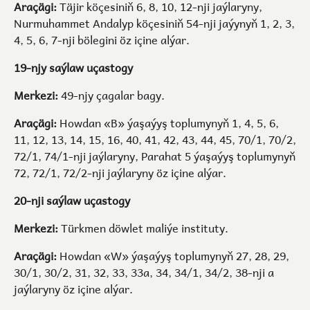
Araçägi:
Täjir köçesiniň 6, 8, 10, 12-nji jaýlaryny,
Nurmuhammet Andalyp köçesiniň 54-nji jaýynyň 1, 2, 3,
4, 5, 6, 7-nji bölegini öz içine alýar.
19-njy saýlaw uçastogy
Merkezi:
49-njy çagalar bagy.
Araçägi:
Howdan «B» ýaşaýyş toplumynyň 1, 4, 5, 6,
11, 12, 13, 14, 15, 16, 40, 41, 42, 43, 44, 45, 70/1, 70/2,
72/1, 74/1-nji jaýlaryny, Parahat 5 ýaşaýyş toplumynyň
72, 72/1, 72/2-nji jaýlaryny öz içine alýar.
20-nji saýlaw uçastogy
Merkezi:
Türkmen döwlet maliýe instituty.
Araçägi:
Howdan «W» ýaşaýyş toplumynyň 27, 28, 29,
30/1, 30/2, 31, 32, 33, 33a, 34, 34/1, 34/2, 38-nji a
jaýlaryny öz içine alýar.