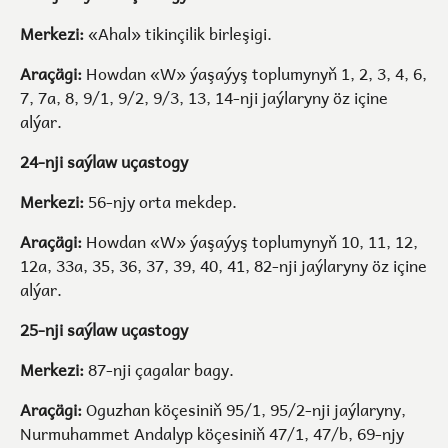
Merkezi:
«Ahal» tikinçilik birleşigi.
Araçägi:
Howdan «W» ýaşaýyş toplumynyň 1, 2, 3, 4, 6,
7, 7a, 8, 9/1, 9/2, 9/3, 13, 14-nji jaýlaryny öz içine
alýar.
24-nji saýlaw uçastogy
Merkezi:
56-njy orta mekdep.
Araçägi:
Howdan «W» ýaşaýyş toplumynyň 10, 11, 12,
12a, 33a, 35, 36, 37, 39, 40, 41, 82-nji jaýlaryny öz içine
alýar.
25-nji saýlaw uçastogy
Merkezi:
87-nji çagalar bagy.
Araçägi:
Oguzhan köçesiniň 95/1, 95/2-nji jaýlaryny,
Nurmuhammet Andalyp köçesiniň 47/1, 47/b, 69-njy