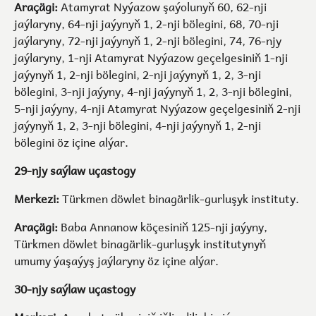
Araçägi:
Atamyrat Nyýazow şaýolunyň 60, 62-nji
jaýlaryny, 64-nji jaýynyň 1, 2-nji bölegini, 68, 70-nji
jaýlaryny, 72-nji jaýynyň 1, 2-nji bölegini, 74, 76-njy
jaýlaryny, 1-nji Atamyrat Nyýazow geçelgesiniň 1-nji
jaýynyň 1, 2-nji bölegini, 2-nji jaýynyň 1, 2, 3-nji
bölegini, 3-nji jaýyny, 4-nji jaýynyň 1, 2, 3-nji bölegini,
5-nji jaýyny, 4-nji Atamyrat Nyýazow geçelgesiniň 2-nji
jaýynyň 1, 2, 3-nji bölegini, 4-nji jaýynyň 1, 2-nji
bölegini öz içine alýar.
29-njy saýlaw uçastogy
Merkezi:
Türkmen döwlet binagärlik-gurluşyk instituty.
Araçägi:
Baba Annanow köçesiniň 125-nji jaýyny,
Türkmen döwlet binagärlik-gurluşyk institutynyň
umumy ýaşaýyş jaýlaryny öz içine alýar.
30-njy saýlaw uçastogy