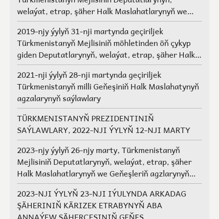
welaýat, etrap, şäher Halk Maslahatlarynyň we
Geňeşleriň agzalarynyň saýlawlary.
2019-njy ýylyň 31-nji martynda geçiriljek
Türkmenistanyň Mejlisiniň möhletinden öň çykyp
giden Deputatlarynyň, welaýat, etrap, şäher Halk
Maslahatlarynyň we Geňeşleriň agzalarynyň ýerine
2021-nji ýylyň 28-nji martynda geçiriljek
saýlawlar
Türkmenistanyň milli Geňeşiniň Halk Maslahatynyň
agzalarynyň saýlawlary
TÜRKMENISTANYŇ PREZIDENTINIŇ
SAÝLAWLARY, 2022-NJI ÝYLYŇ 12-NJI MARTY
2023-njy ýylyň 26-njy marty, Türkmenistanyň
Mejlisiniň Deputatlarynyň, welaýat, etrap, şäher
Halk Maslahatlarynyň we Geňeşleriň agzlarynyň
saýlawlary
2023-NJI ÝYLYŇ 23-NJI IÝULYNDA ARKADAG
ŞÄHERINIŇ KÄRIZEK ETRABYNYŇ ABA
ANNAÝEW ŞÄHERÇESINIŇ GEŇEŞ