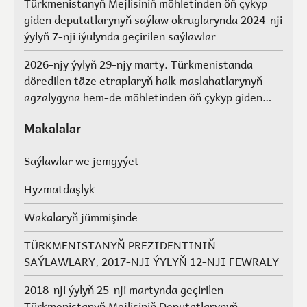
Türkmenistanyň Mejlisiniň möhletinden öň çykyp
giden deputatlarynyň saýlaw okruglarynda 2024-nji
ýylyň 7-nji iýulynda geçirilen saýlawlar
2026-njy ýylyň 29-njy marty. Türkmenistanda
döredilen täze etraplaryň halk maslahatlarynyň
agzalygyna hem-de möhletinden öň çykyp giden
Türkmenistanyň Mejlisiniň deputatlarynyň, halk
maslahatlarynyň we Geňeşleriň agzalarynyň ýerine
Makalalar
saýlawlar.
Saýlawlar we jemgyýet
Hyzmatdaşlyk
Wakalaryň jümmişinde
TÜRKMENISTANYŇ PREZIDENTINIŇ
SAÝLAWLARY, 2017-NJI ÝYLYŇ 12-NJI FEWRALY
2018-nji ýylyň 25-nji martynda geçirilen
Türkmenistanyň Mejlisiniň Deputatlarynyň,