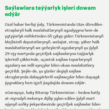
Saýlawlara taýýarlyk işleri dowam
edýär
Ozal habar berlişi ýaly, Türkmenistanda täze döredilen
etraplaryň halk maslahatlarynyň agzalygyna hem-de
ygtyýarlyk möhletinden öň çykyp giden Türkmenistanyň
Mejlisiniň deputatlarynyň, welaýat, etrap, şäher halk
maslahatlarynyň we geňeşleriň agzalarynyň şu ýylyň
29-njy martynda geçiriljek saýlawlaryna taýýarlyk
işleriniň çäklerinde, uçastok saýlaw toparlarynyň
agzalary we milli synçylar bilen okuw maslahatlary
geçirildi. Şeýle-de, şu günler degişli saýlaw
okruglarynda dalaşgärleriň saýlawçylar bilen duşuşyk
ýygnaklary hem işjeň ýagdaýda dowam edýär.
«Garaşsyz, baky Bitarap Türkmenistan – bedew batly
at-myradyň mekany» diýlip yglan edilen ýylyň mart
aýynyň soňky ýekşenbesinde geçiriljek saýlawlar bilen