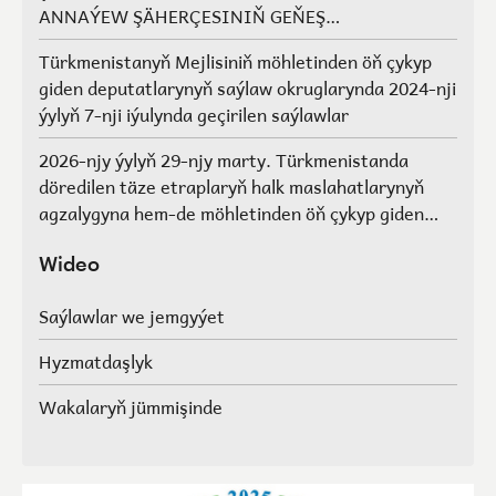
ANNAÝEW ŞÄHERÇESINIŇ GEŇEŞ
AGZALARYNYŇ SAÝLAWLARY
Türkmenistanyň Mejlisiniň möhletinden öň çykyp
giden deputatlarynyň saýlaw okruglarynda 2024-nji
ýylyň 7-nji iýulynda geçirilen saýlawlar
2026-njy ýylyň 29-njy marty. Türkmenistanda
döredilen täze etraplaryň halk maslahatlarynyň
agzalygyna hem-de möhletinden öň çykyp giden
Türkmenistanyň Mejlisiniň deputatlarynyň, halk
maslahatlarynyň we Geňeşleriň agzalarynyň ýerine
Wideo
saýlawlar.
Saýlawlar we jemgyýet
Hyzmatdaşlyk
Wakalaryň jümmişinde