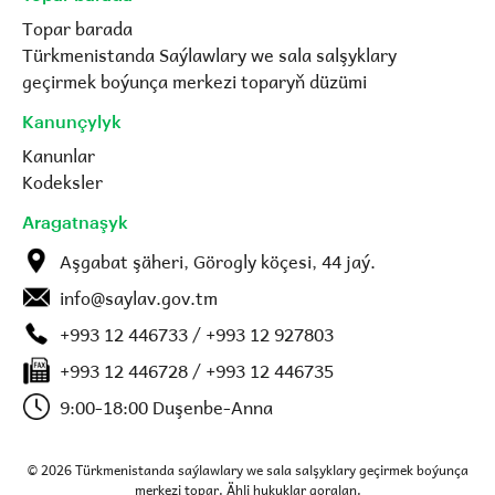
Topar barada
Türkmenistanda Saýlawlary we sala salşyklary
geçirmek boýunça merkezi toparyň düzümi
Kanunçylyk
Kanunlar
Kodeksler
Aragatnaşyk
Aşgabat şäheri, Görogly köçesi, 44 jaý.
info@saylav.gov.tm
+993 12 446733 / +993 12 927803
+993 12 446728 / +993 12 446735
9:00-18:00 Duşenbe-Anna
© 2026 Türkmenistanda saýlawlary we sala salşyklary geçirmek boýunça
merkezi topar. Ähli hukuklar goralan.