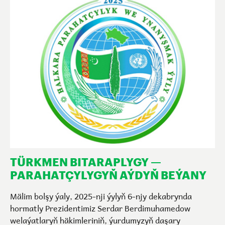
TÜRKMEN BITARAPLYGY —
PARAHATÇYLYGYŇ AÝDYŇ BEÝANY
Mälim bolşy ýaly, 2025-nji ýylyň 6-njy dekabrynda
hormatly Prezidentimiz Serdar Berdimuhamedow
welaýatlaryň häkimleriniň, ýurdumyzyň daşary