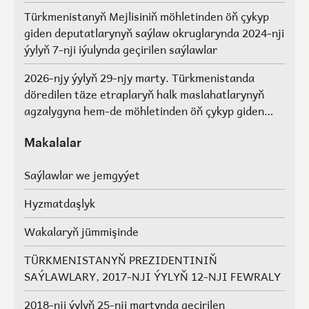
Türkmenistanyň Mejlisiniň möhletinden öň çykyp
giden deputatlarynyň saýlaw okruglarynda 2024-nji
ýylyň 7-nji iýulynda geçirilen saýlawlar
2026-njy ýylyň 29-njy marty. Türkmenistanda
döredilen täze etraplaryň halk maslahatlarynyň
agzalygyna hem-de möhletinden öň çykyp giden
Türkmenistanyň Mejlisiniň deputatlarynyň, halk
maslahatlarynyň we Geňeşleriň agzalarynyň ýerine
Makalalar
saýlawlar.
Saýlawlar we jemgyýet
Hyzmatdaşlyk
Wakalaryň jümmişinde
TÜRKMENISTANYŇ PREZIDENTINIŇ
SAÝLAWLARY, 2017-NJI ÝYLYŇ 12-NJI FEWRALY
2018-nji ýylyň 25-nji martynda geçirilen