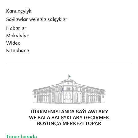
Kanunçylyk
Saýlawlar we sala salşyklar
Habarlar
Makalalar
Wideo
Kitaphana
TÜRKMENISTANDA SAÝLAWLARY
WE SALA SALŞYKLARY GEÇIRMEK
BOÝUNÇA MERKEZI TOPAR
Topar barada