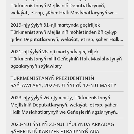
Türkmenistanyň Mejlisiniň Deputatlarynyň,
welaýat, etrap, şäher Halk Maslahatlarynyň we
Geňeşleriň agzalarynyň saýlawlary.
2019-njy ýylyň 31-nji martynda geçiriljek
Türkmenistanyň Mejlisiniň möhletinden öň çykyp
giden Deputatlarynyň, welaýat, etrap, şäher Halk
Maslahatlarynyň we Geňeşleriň agzalarynyň ýerine
2021-nji ýylyň 28-nji martynda geçiriljek
saýlawlar
Türkmenistanyň milli Geňeşiniň Halk Maslahatynyň
agzalarynyň saýlawlary
TÜRKMENISTANYŇ PREZIDENTINIŇ
SAÝLAWLARY, 2022-NJI ÝYLYŇ 12-NJI MARTY
2023-njy ýylyň 26-njy marty, Türkmenistanyň
Mejlisiniň Deputatlarynyň, welaýat, etrap, şäher
Halk Maslahatlarynyň we Geňeşleriň agzlarynyň
saýlawlary
2023-NJI ÝYLYŇ 23-NJI IÝULYNDA ARKADAG
ŞÄHERINIŇ KÄRIZEK ETRABYNYŇ ABA