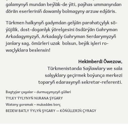
galamynyň mundan beýläk-de ýiti, paýhas ummanyndan
dörän eserleriniň dowamly bolmagyny arzuw edýäris.
Türkmen halkynyň gadymdan gelýän рa­ra­hat­çy­lyk sö­
ýüji­lik, dost-do­gan­lyk ýö­rel­ge­si­ni ös­dür­ýän Gah­ry­man
Ar­ka­da­gy­my­zyň, Ar­kadagly Gah­ry­man Ser­da­ry­my­zyň
jan­la­ry sag, ömürleri uzak bol­sun, be­ýik iş­le­ri ro­
waçlyk­la­ra bes­len­sin!
Hekimberdi Öwezow,
Türkmenistanda Saýlawlary we sala
salşyklary geçirmek boýunça merkezi
toparyň edarasynyň sekretar-referenti.
Bagtyýar çagalar – durmuşymyzyň gülleri
ÝYLKY ÝYLYNYŇ NURANA ŞYGARY
Watany goramak – mukaddes borç
BEDEW BATLY ÝYLYŇ ŞYGARY — KÖŇÜLLERIŇ ÇYRAGY