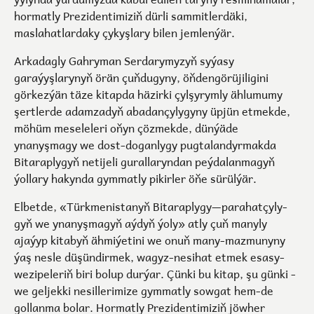
hormatly Prezidentimiziň dürli sammitlerdäki,
maslahatlardaky çykyşlary bilen jemlenýär.
Arkadagly Gahryman Serdarymyzyň syýasy
garaýyşlarynyň örän çuň­dugyny, öň­dengörüjiligini
görkezýän täze kitapda häzirki çylşyrymly ählumumy
şertlerde adamzadyň abadançylygyny üpjün etmekde,
möhüm meseleleri oňyn çözmekde, dünýäde
ynanyşmagy we dost-doganlygy pugtalandyrmakda
Bitaraplygyň netijeli gurallaryndan peýdalanmagyň
ýollary hakynda gymmatly pikirler öňe sürülýär.
Elbetde, «Türk­me­nis­ta­nyň Bi­ta­rap­ly­gy­—­para­hat­çy­ly­
gyň we yna­nyş­ma­gyň aý­dyň ýo­ly» at­ly çuň manyly
ajaýyp ­ki­ta­byň ­äh­mi­ýe­ti­ni we ­onuň ­many-maz­mu­ny­ny
ýaş nes­le dü­şün­dir­mek, wagyz-ne­si­hat ­et­mek ­esa­sy­
we­zi­pe­le­riň ­bi­ri ­bo­lup dur­ýar. Çünki bu ­ki­tap, ­şu ­gün­ki ­
we ­gel­jek­ki ne­sil­le­ri­mi­ze gym­mat­ly sow­gat hem-de
gollan­ma ­bo­lar. Hormatly Prezidentimiziň jöwher