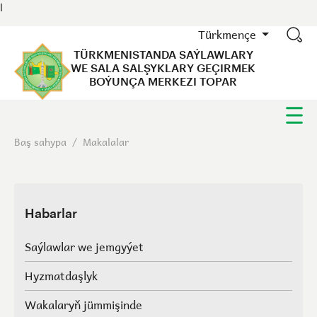
l
Türkmençe
TÜRKMENISTANDA SAÝLAWLARY
WE SALA SALŞYKLARY GEÇIRMEK
BOÝUNÇA MERKEZI TOPAR
Baş sahypa
/
Makalalar
Habarlar
Saýlawlar we jemgyýet
Hyzmatdaşlyk
Wakalaryň jümmişinde