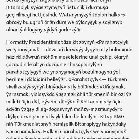
Bitaraplyk syýasatymyzyň üstünlikli durmuşa
geçirilmegi netijesinde Watanymyzyň toplan halkara
abraýy bu ugruň örän dürs we oýlanyşykly saýlanyp
alnan ýoldugyny aýdyň görkezýär.
Hormatly Prezidentimiz täze kitabynyň «Parahatçylyk
we ynanyşmak — döwrüň derwaýyslygy» atly bölüminde
häzirki döwrüň möhüm meselelerine ünsi çekip, olaryň
çözgüdinde altyn düzgünler hasaplanylýan
parahatçylygyň we ynanyşmagyň bozulmagyna ýol
berilmeli däldigini belleýär. «Parahatçylyk — türkmen
siwilizasiýasynyň binýady» atly bölümde: «Oňuşmak,
ýaraşmak, ylalaşykda ýaşamak ähli türkmeniň bir özi ýa
milleti üçin däl, eýsem, dünýäniň ähli adamlary üçin
edýän ýagşy dileg-dogasynyň maňzy-mazmunydyr»
diýlip, örän parasatlylyk bilen bellenilýär. Kitap BMG-
niň Türkmenistanyň hemişelik Bitaraplygy hakyndaky
Kararnamalary, Halkara parahatçylyk we ynanyşmak
ýylynda ýurdumyzda kabul edilen taryhy resminamalar,