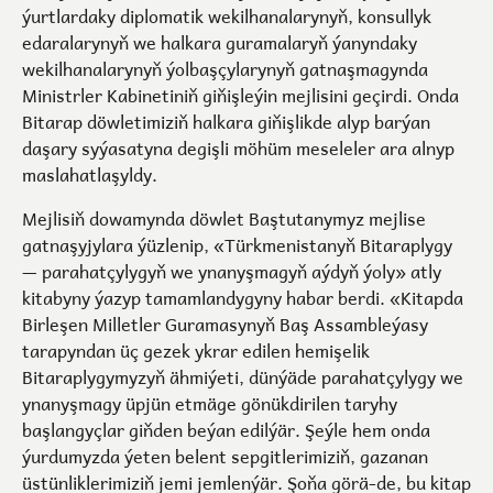
ýurtlardaky diplomatik wekilhanalarynyň, konsullyk
edaralarynyň we halkara guramalaryň ýanyndaky
wekilhanalarynyň ýolbaşçylarynyň gatnaşmagynda
Ministrler Kabinetiniň giňişleýin mejlisini geçirdi. Onda
Bitarap döwletimiziň halkara giňişlikde alyp barýan
daşary syýasatyna degişli möhüm meseleler ara alnyp
maslahatlaşyldy.
Mejlisiň dowamynda döwlet Baştutanymyz mejlise
gatnaşyjylara ýüzlenip, «Türkmenistanyň Bitaraplygy
— parahatçylygyň we ynanyşmagyň aýdyň ýoly» atly
kitabyny ýazyp tamamlandygyny habar berdi. «Kitapda
Birleşen Milletler Guramasynyň Baş Assambleýasy
tarapyndan üç gezek ykrar edilen hemişelik
Bitaraplygymyzyň ähmiýeti, dünýäde parahatçylygy we
ynanyşmagy üpjün etmäge gönükdirilen taryhy
başlangyçlar giňden beýan edilýär. Şeýle hem onda
ýurdumyzda ýeten belent sepgitlerimiziň, gazanan
üstünliklerimiziň jemi jemlenýär. Şoňa görä-de, bu kitap