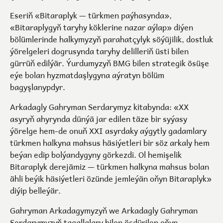
Eseriň «Bitaraplyk — türkmen paýhasynda»,
«Bitaraplygyň taryhy köklerine nazar aýlap» diýen
bölümlerinde halkymyzyň parahatçylyk söýüjilik, dostluk
ýörelgeleri dogrusynda taryhy delilleriň üsti bilen
gürrüň edilýär. Ýurdumyzyň BMG bilen strategik ösüşe
eýe bolan hyzmatdaşlygyna aýratyn bölüm
bagyşlanypdyr.
Arkadagly Gahryman Serdarymyz kitabynda: «ХХ
asyryň ahyrynda dünýä jar edilen täze bir syýasy
ýörelge hem-de onuň ХХI asyrdaky aýgytly gadamlary
türkmen halkyna mahsus häsiýetleri bir söz arkaly hem
beýan edip bolýandygyny görkezdi. Ol hemişelik
Bitaraplyk derejämiz — türkmen halkyna mahsus bolan
ähli beýik häsiýetleri özünde jemleýän oňyn Bitaraplyk»
diýip belleýär.
Gahryman Arkadagymyzyň we Arkadagly Gahryman
Serdarymyzyň tagallalary bilen ösdürilen oňyn