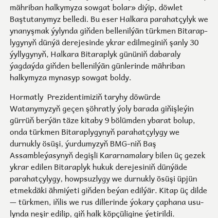
mähriban halkymyza sowgat bolar» diýip, döwlet
Baştutanymyz belledi. Bu eser Halkara parahatçylyk we
ynanyşmak ýylynda giň­den bellenilýän türk­men Bi­ta­rap­
ly­gy­nyň dün­ýä de­re­je­sin­de yk­rar edil­me­gi­niň şanly 30
ýyllygynyň, Halkara Bitaraplyk gününiň dabaraly
ýagdaýda giňden bellenilýän günlerinde mähriban
halkymyza mynasyp sowgat boldy.
Hormatly Prezidentimiziň taryhy döwürde
Watanymyzyň geçen şöhratly ýoly barada gi­ňişleýin
gürrüň berýän täze kitaby 9 bölümden ybarat bolup,
onda türkmen Bitaraplygynyň parahatçylygy we
durnukly ösüşi, ýurdumyzyň BMG-niň Baş
Assambleýasynyň degişli Kararnamalary bilen üç gezek
ykrar edilen Bitaraplyk hukuk derejesiniň dünýäde
parahatçylygy, howpsuzlygy we durnukly ösüşi üpjün
etmekdäki ähmiýeti giňden beýan edilýär. Kitap üç dil­de
— türkmen, iňlis we rus dillerinde ýokary çapha­na usu­
lyn­da ne­şir edi­lip, giň halk köpçüligine ýetirildi.