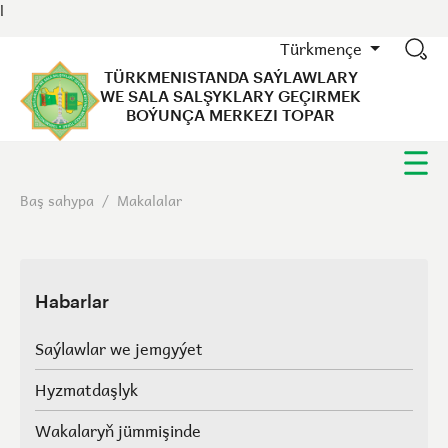
l
Türkmençe
TÜRKMENISTANDA SAÝLAWLARY
WE SALA SALŞYKLARY GEÇIRMEK
BOÝUNÇA MERKEZI TOPAR
Baş sahypa
/
Makalalar
Habarlar
Saýlawlar we jemgyýet
Hyzmatdaşlyk
Wakalaryň jümmişinde