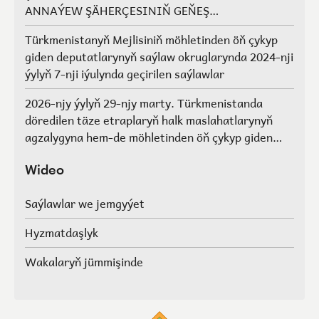
ANNAÝEW ŞÄHERÇESINIŇ GEŇEŞ
AGZALARYNYŇ SAÝLAWLARY
Türkmenistanyň Mejlisiniň möhletinden öň çykyp
giden deputatlarynyň saýlaw okruglarynda 2024-nji
ýylyň 7-nji iýulynda geçirilen saýlawlar
2026-njy ýylyň 29-njy marty. Türkmenistanda
döredilen täze etraplaryň halk maslahatlarynyň
agzalygyna hem-de möhletinden öň çykyp giden
Türkmenistanyň Mejlisiniň deputatlarynyň, halk
maslahatlarynyň we Geňeşleriň agzalarynyň ýerine
Wideo
saýlawlar.
Saýlawlar we jemgyýet
Hyzmatdaşlyk
Wakalaryň jümmişinde