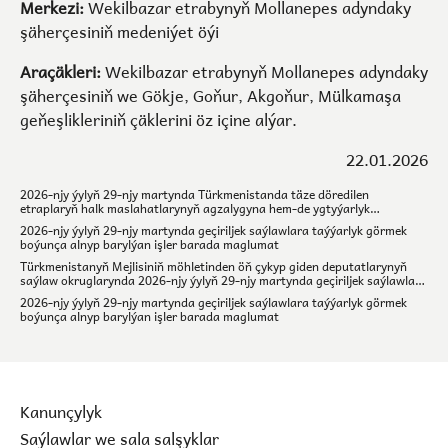
Merkezi:
Wekilbazar etrabynyň Mollanepes adyndaky
şäherçesiniň medeniýet öýi
Araçäkleri:
Wekilbazar etrabynyň Mollanepes adyndaky
şäherçesiniň we Gökje, Goňur, Akgoňur, Mülkamaşa
geňeşlikleriniň çäklerini öz içine alýar.
22.01.2026
2026-njy ýylyň 29-njy martynda Türkmenistanda täze döredilen
etraplaryň halk maslahatlarynyň agzalygyna hem-de ygtyýarlyk
möhletinden öň çykyp giden Türkmenistanyň Mejlisiniň deputat-larynyň,
2026-njy ýylyň 29-njy martynda geçiriljek saýlawlara taýýarlyk görmek
welaýat, etrap, şäher halk maslahatlarynyň we geňeşleriň agzalarynyň
boýunça alnyp barylýan işler barada maglumat
saýlaw okruglarynda geçirilen saýlawlar: jemler, sanlar
Türkmenistanyň Mejlisiniň möhletinden öň çykyp giden deputatlarynyň
saýlaw okruglarynda 2026-njy ýylyň 29-njy martynda geçiriljek saýlawlar
boýunça bellige alnan dalaşgärler barada maglumat
2026-njy ýylyň 29-njy martynda geçiriljek saýlawlara taýýarlyk görmek
boýunça alnyp barylýan işler barada maglumat
Kanunçylyk
Saýlawlar we sala salşyklar