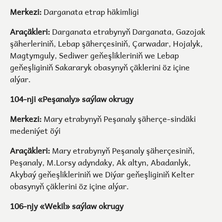
Merkezi:
Darganata etrap häkimligi
Araçäkleri:
Darganata etrabynyň Darganata, Gazojak
şäherleriniň, Lebap şäherçesiniň, Çarwadar, Hojalyk,
Magtymguly, Sediwer geňeşlikleriniň we Lebap
geňeşliginiň Sakararyk obasynyň çäklerini öz içine
alýar.
104-nji «Peşanaly» saýlaw okrugy
Merkezi:
Mary etrabynyň Peşanaly şäherçe-sindäki
medeniýet öýi
Araçäkleri:
Mary etrabynyň Peşanaly şäherçesiniň,
Peşanaly, M.Lorsy adyndaky, Ak altyn, Abadanlyk,
Akybaý geňeşlikleriniň we Diýar geňeşliginiň Kelter
obasynyň çäklerini öz içine alýar.
106-njy «Wekil» saýlaw okrugy