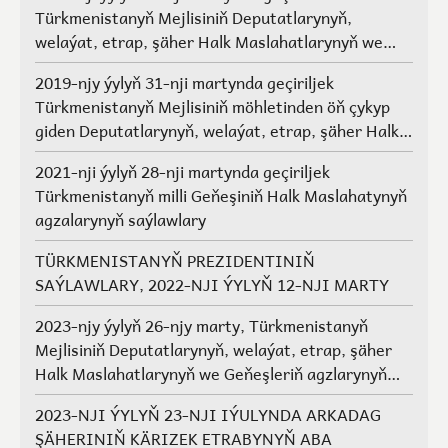
Türkmenistanyň Mejlisiniň Deputatlarynyň,
welaýat, etrap, şäher Halk Maslahatlarynyň we
Geňeşleriň agzalarynyň saýlawlary.
2019-njy ýylyň 31-nji martynda geçiriljek
Türkmenistanyň Mejlisiniň möhletinden öň çykyp
giden Deputatlarynyň, welaýat, etrap, şäher Halk
Maslahatlarynyň we Geňeşleriň agzalarynyň ýerine
2021-nji ýylyň 28-nji martynda geçiriljek
saýlawlar
Türkmenistanyň milli Geňeşiniň Halk Maslahatynyň
agzalarynyň saýlawlary
TÜRKMENISTANYŇ PREZIDENTINIŇ
SAÝLAWLARY, 2022-NJI ÝYLYŇ 12-NJI MARTY
2023-njy ýylyň 26-njy marty, Türkmenistanyň
Mejlisiniň Deputatlarynyň, welaýat, etrap, şäher
Halk Maslahatlarynyň we Geňeşleriň agzlarynyň
saýlawlary
2023-NJI ÝYLYŇ 23-NJI IÝULYNDA ARKADAG
ŞÄHERINIŇ KÄRIZEK ETRABYNYŇ ABA