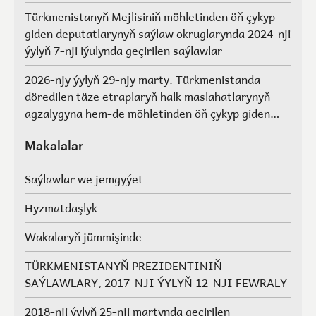
Türkmenistanyň Mejlisiniň möhletinden öň çykyp
giden deputatlarynyň saýlaw okruglarynda 2024-nji
ýylyň 7-nji iýulynda geçirilen saýlawlar
2026-njy ýylyň 29-njy marty. Türkmenistanda
döredilen täze etraplaryň halk maslahatlarynyň
agzalygyna hem-de möhletinden öň çykyp giden
Türkmenistanyň Mejlisiniň deputatlarynyň, halk
maslahatlarynyň we Geňeşleriň agzalarynyň ýerine
Makalalar
saýlawlar.
Saýlawlar we jemgyýet
Hyzmatdaşlyk
Wakalaryň jümmişinde
TÜRKMENISTANYŇ PREZIDENTINIŇ
SAÝLAWLARY, 2017-NJI ÝYLYŇ 12-NJI FEWRALY
2018-nji ýylyň 25-nji martynda geçirilen