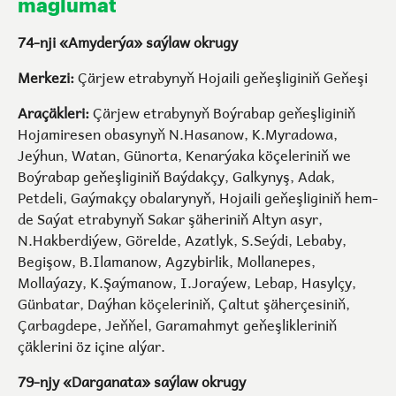
maglumat
74-nji «Amyderýa» saýlaw okrugy
Merkezi:
Çärjew etrabynyň Hojaili geňeşliginiň Geňeşi
Araçäkleri:
Çärjew etrabynyň Boýrabap geňeşliginiň
Hojamiresen obasynyň N.Hasanow, K.Myradowa,
Jeýhun, Watan, Günorta, Kenarýaka köçeleriniň we
Boýrabap geňeşliginiň Baýdakçy, Galkynyş, Adak,
Petdeli, Gaýmakçy obalarynyň, Hojaili geňeşliginiň hem-
de Saýat etrabynyň Sakar şäheriniň Altyn asyr,
N.Hakberdiýew, Görelde, Azatlyk, S.Seýdi, Lebaby,
Begişow, B.Ilamanow, Agzybirlik, Mollanepes,
Mollaýazy, K.Şaýmanow, I.Joraýew, Lebap, Hasylçy,
Günbatar, Daýhan köçeleriniň, Çaltut şäherçesiniň,
Çarbagdepe, Jeňňel, Garamahmyt geňeşlikleriniň
çäklerini öz içine alýar.
79-njy «Darganata» saýlaw okrugy