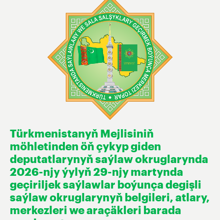
Türkmenistanyň Mejlisiniň
möhletinden öň çykyp giden
deputatlarynyň saýlaw okruglarynda
2026-njy ýylyň 29-njy martynda
geçiriljek saýlawlar boýunça degişli
saýlaw okruglarynyň belgileri, atlary,
merkezleri we araçäkleri barada