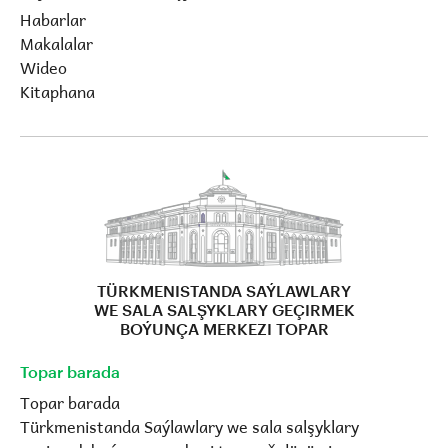
Habarlar
Makalalar
Wideo
Kitaphana
TÜRKMENISTANDA SAÝLAWLARY
WE SALA SALŞYKLARY GEÇIRMEK
BOÝUNÇA MERKEZI TOPAR
Topar barada
Topar barada
Türkmenistanda Saýlawlary we sala salşyklary