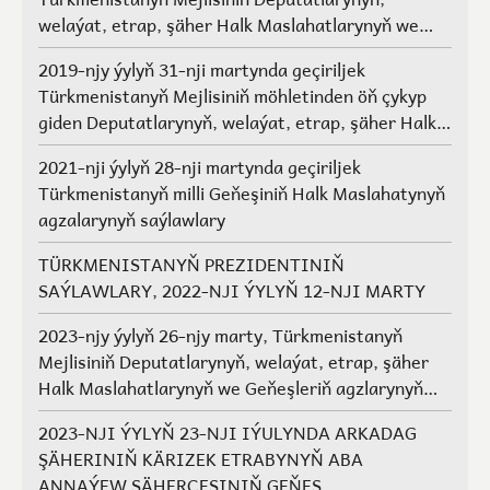
welaýat, etrap, şäher Halk Maslahatlarynyň we
Geňeşleriň agzalarynyň saýlawlary.
2019-njy ýylyň 31-nji martynda geçiriljek
Türkmenistanyň Mejlisiniň möhletinden öň çykyp
giden Deputatlarynyň, welaýat, etrap, şäher Halk
Maslahatlarynyň we Geňeşleriň agzalarynyň ýerine
2021-nji ýylyň 28-nji martynda geçiriljek
saýlawlar
Türkmenistanyň milli Geňeşiniň Halk Maslahatynyň
agzalarynyň saýlawlary
TÜRKMENISTANYŇ PREZIDENTINIŇ
SAÝLAWLARY, 2022-NJI ÝYLYŇ 12-NJI MARTY
2023-njy ýylyň 26-njy marty, Türkmenistanyň
Mejlisiniň Deputatlarynyň, welaýat, etrap, şäher
Halk Maslahatlarynyň we Geňeşleriň agzlarynyň
saýlawlary
2023-NJI ÝYLYŇ 23-NJI IÝULYNDA ARKADAG
ŞÄHERINIŇ KÄRIZEK ETRABYNYŇ ABA
ANNAÝEW ŞÄHERÇESINIŇ GEŇEŞ