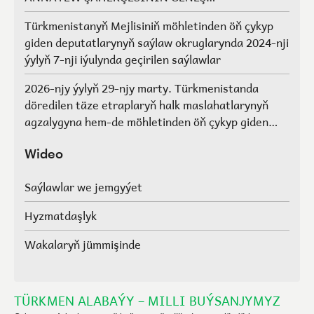
AGZALARYNYŇ SAÝLAWLARY
Türkmenistanyň Mejlisiniň möhletinden öň çykyp
giden deputatlarynyň saýlaw okruglarynda 2024-nji
ýylyň 7-nji iýulynda geçirilen saýlawlar
2026-njy ýylyň 29-njy marty. Türkmenistanda
döredilen täze etraplaryň halk maslahatlarynyň
agzalygyna hem-de möhletinden öň çykyp giden
Türkmenistanyň Mejlisiniň deputatlarynyň, halk
maslahatlarynyň we Geňeşleriň agzalarynyň ýerine
Wideo
saýlawlar.
Saýlawlar we jemgyýet
Hyzmatdaşlyk
Wakalaryň jümmişinde
TÜRKMEN ALABAÝY – MILLI BUÝSANJYMYZ