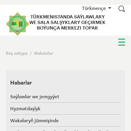
Türkmençe
TÜRKMENISTANDA SAÝLAWLARY
WE SALA SALŞYKLARY GEÇIRMEK
BOÝUNÇA MERKEZI TOPAR
Baş sahypa
/
Makalalar
Habarlar
Saýlawlar we jemgyýet
Hyzmatdaşlyk
Wakalaryň jümmişinde