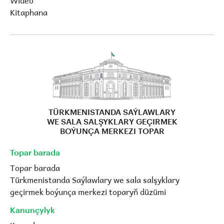
Wideo
Kitaphana
TÜRKMENISTANDA SAÝLAWLARY
WE SALA SALŞYKLARY GEÇIRMEK
BOÝUNÇA MERKEZI TOPAR
Topar barada
Topar barada
Türkmenistanda Saýlawlary we sala salşyklary
geçirmek boýunça merkezi toparyň düzümi
Kanunçylyk