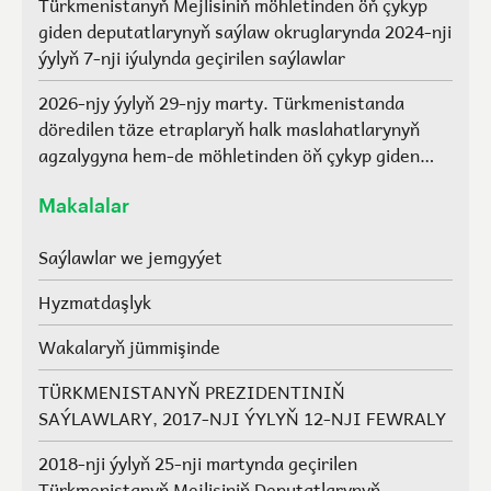
Türkmenistanyň Mejlisiniň möhletinden öň çykyp
giden deputatlarynyň saýlaw okruglarynda 2024-nji
ýylyň 7-nji iýulynda geçirilen saýlawlar
2026-njy ýylyň 29-njy marty. Türkmenistanda
döredilen täze etraplaryň halk maslahatlarynyň
agzalygyna hem-de möhletinden öň çykyp giden
Türkmenistanyň Mejlisiniň deputatlarynyň, halk
maslahatlarynyň we Geňeşleriň agzalarynyň ýerine
Makalalar
saýlawlar.
Saýlawlar we jemgyýet
Hyzmatdaşlyk
Wakalaryň jümmişinde
TÜRKMENISTANYŇ PREZIDENTINIŇ
SAÝLAWLARY, 2017-NJI ÝYLYŇ 12-NJI FEWRALY
2018-nji ýylyň 25-nji martynda geçirilen
Türkmenistanyň Mejlisiniň Deputatlarynyň,