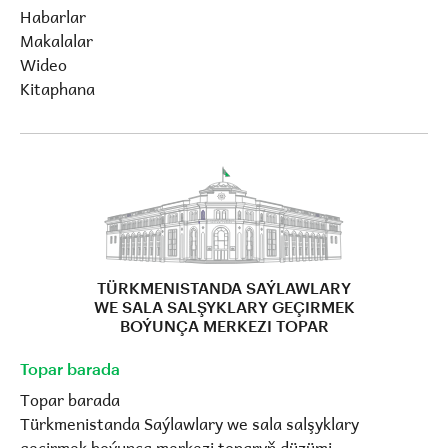
Habarlar
Makalalar
Wideo
Kitaphana
TÜRKMENISTANDA SAÝLAWLARY
WE SALA SALŞYKLARY GEÇIRMEK
BOÝUNÇA MERKEZI TOPAR
Topar barada
Topar barada
Türkmenistanda Saýlawlary we sala salşyklary
geçirmek boýunça merkezi toparyň düzümi