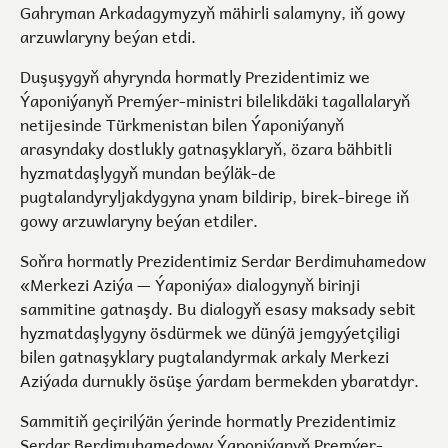
Gahryman Arkadagymyzyň mähirli salamyny, iň gowy
arzuwlaryny beýan etdi.
Duşuşygyň ahyrynda hormatly Prezidentimiz we
Ýaponiýanyň Premýer-ministri bilelikdäki tagallalaryň
netijesinde Türkmenistan bilen Ýaponiýanyň
arasyndaky dostlukly gatnaşyklaryň, özara bähbitli
hyzmatdaşlygyň mundan beýläk-de
pugtalandyryljakdygyna ynam bildirip, birek-birege iň
gowy arzuwlaryny beýan etdiler.
Soňra hormatly Prezidentimiz Serdar Berdimuhamedow
«Merkezi Aziýa — Ýaponiýa» dialogynyň birinji
sammitine gatnaşdy. Bu dialogyň esasy maksady sebit
hyzmatdaşlygyny ösdürmek we dünýä jemgyýetçiligi
bilen gatnaşyklary pugtalandyrmak arkaly Merkezi
Aziýada durnukly ösüşe ýardam bermekden ybaratdyr.
Sammitiň geçirilýän ýerinde hormatly Prezidentimiz
Serdar Berdimuhamedowy Ýaponiýanyň Premýer-