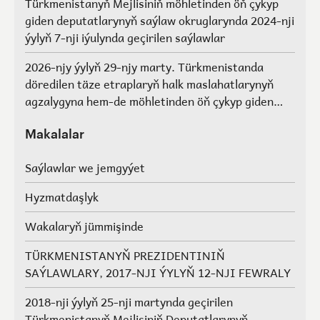
Türkmenistanyň Mejlisiniň möhletinden öň çykyp
giden deputatlarynyň saýlaw okruglarynda 2024-nji
ýylyň 7-nji iýulynda geçirilen saýlawlar
2026-njy ýylyň 29-njy marty. Türkmenistanda
döredilen täze etraplaryň halk maslahatlarynyň
agzalygyna hem-de möhletinden öň çykyp giden
Türkmenistanyň Mejlisiniň deputatlarynyň, halk
maslahatlarynyň we Geňeşleriň agzalarynyň ýerine
Makalalar
saýlawlar.
Saýlawlar we jemgyýet
Hyzmatdaşlyk
Wakalaryň jümmişinde
TÜRKMENISTANYŇ PREZIDENTINIŇ
SAÝLAWLARY, 2017-NJI ÝYLYŇ 12-NJI FEWRALY
2018-nji ýylyň 25-nji martynda geçirilen
Türkmenistanyň Mejlisiniň Deputatlarynyň,