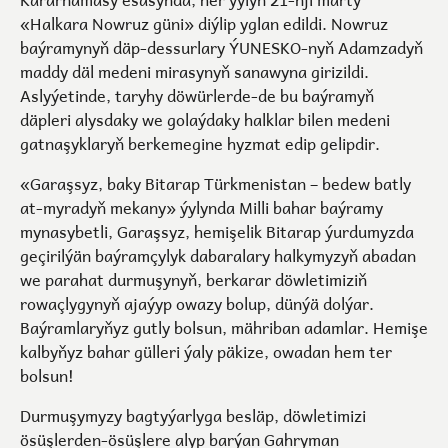
«Halkara Nowruz güni» diýlip yglan edildi. Nowruz
baýramynyň däp-dessurlary ÝUNESKO-nyň Adamzadyň
maddy däl medeni mirasynyň sanawyna girizildi.
Aslyýetinde, taryhy döwürlerde-de bu baýramyň
däpleri alysdaky we golaýdaky halklar bilen medeni
gatnaşyklaryň berkemegine hyzmat edip gelipdir.
«Garaşsyz, baky Bitarap Türkmenistan – bedew batly
at-myradyň mekany» ýylynda Milli bahar baýramy
mynasybetli, Garaşsyz, hemişelik Bitarap ýurdumyzda
geçirilýän baýramçylyk dabaralary halkymyzyň abadan
we parahat durmuşynyň, berkarar döwletimiziň
rowaçlygynyň ajaýyp owazy bolup, dünýä dolýar.
Baýramlaryňyz gutly bolsun, mähriban adamlar. Hemişe
kalbyňyz bahar gülleri ýaly päkize, owadan hem ter
bolsun!
Durmuşymyzy bagtyýarlyga besläp, döwletimizi
ösüşlerden-ösüşlere alyp barýan Gahryman