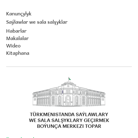
Kanunçylyk
Saýlawlar we sala salşyklar
Habarlar
Makalalar
Wideo
Kitaphana
TÜRKMENISTANDA SAÝLAWLARY
WE SALA SALŞYKLARY GEÇIRMEK
BOÝUNÇA MERKEZI TOPAR