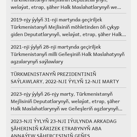
welaýat, etrap, şäher Halk Maslahatlarynyň we
Geňeşleriň agzalarynyň saýlawlary.
2019-njy ýylyň 31-nji martynda geçiriljek
Türkmenistanyň Mejlisiniň möhletinden öň çykyp
giden Deputatlarynyň, welaýat, etrap, şäher Halk
Maslahatlarynyň we Geňeşleriň agzalarynyň ýerine
2021-nji ýylyň 28-nji martynda geçiriljek
saýlawlar
Türkmenistanyň milli Geňeşiniň Halk Maslahatynyň
agzalarynyň saýlawlary
TÜRKMENISTANYŇ PREZIDENTINIŇ
SAÝLAWLARY, 2022-NJI ÝYLYŇ 12-NJI MARTY
2023-njy ýylyň 26-njy marty, Türkmenistanyň
Mejlisiniň Deputatlarynyň, welaýat, etrap, şäher
Halk Maslahatlarynyň we Geňeşleriň agzlarynyň
saýlawlary
2023-NJI ÝYLYŇ 23-NJI IÝULYNDA ARKADAG
ŞÄHERINIŇ KÄRIZEK ETRABYNYŇ ABA
ANNAÝEW ŞÄHERÇESINIŇ GEŇEŞ