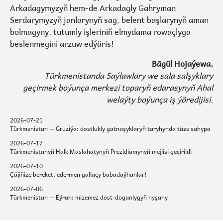
Arkadagymyzyň hem-de Arkadagly Gahryman
Serdarymyzyň janlarynyň sag, belent başlarynyň aman
bolmagyny, tutumly işleriniň elmydama rowaçlyga
beslenmegini arzuw edýäris!
Bägül Hojaýewa,
Türkmenistanda Saýlawlary we sala salşyklary
geçirmek boýunça merkezi toparyň edarasynyň Ahal
welaýty boýunça iş ýöredijisi.
2026-07-21
Türkmenistan — Gruziýa: dostlukly gatnaşyklaryň taryhynda täze sahypa
2026-07-17
Türkmenistanyň Halk Maslahatynyň Prezidiumynyň mejlisi geçirildi
2026-07-10
Çäjiňize bereket, edermen gallaçy babadaýhanlar!
2026-07-06
Türkmenistan — Eýran: mizemez dost-doganlygyň nyşany