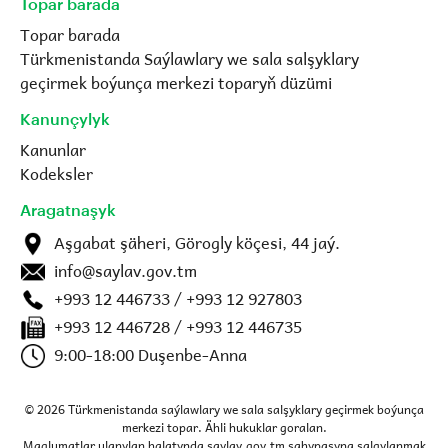
Topar barada
Topar barada
Türkmenistanda Saýlawlary we sala salşyklary
geçirmek boýunça merkezi toparyň düzümi
Kanunçylyk
Kanunlar
Kodeksler
Aragatnaşyk
Aşgabat şäheri, Görogly köçesi, 44 jaý.
info@saylav.gov.tm
+993 12 446733 / +993 12 927803
+993 12 446728 / +993 12 446735
9:00-18:00 Duşenbe-Anna
© 2026 Türkmenistanda saýlawlary we sala salşyklary geçirmek boýunça
merkezi topar. Ähli hukuklar goralan.
Maglumatlar ulanylan halatynda saylav.gov.tm sahypasyna salgylanmak