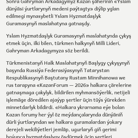
Soňra Gahryman Arkadagymyz Kazan şäheriniň «Yslam
dünýäsi ýurtlarynyň medeni paýtagty» diýlip yglan
edilmegi mynasybetli Yslam Hyzmatdaşlyk
Guramasynyň maslahatyna gatnaşdy.
Yslam Hyzmatdaşlyk Guramasynyň maslahatynda çykyş
etmek üçin, ilki bilen, türkmen halkynyň Milli Lideri,
Gahryman Arkadagymyza söz berildi.
Türkmenistanyň Halk Maslahatynyň Başlygy çykyşynyň
başynda Russiýa Federasiýasynyň Tatarystan
Respublikasynyň Baştutany Rustam Minnihanowa we
rus tarapyna «KazanForum — 2026» halkara çärelerine
gatnaşmaga çakylyk, bildirilen myhmansöýerlik, netijeli
işlemäge döredilen ajaýyp şertler üçin tüýs ýürekden
minnetdarlyk bildirdi. «Halkara ykrarnama eýe bolan
Kazan forumy her ýyl öz meýdançalarynda dünýäniň
dürli ýurtlaryndan we halkara guramalardan ýokary
derejeli wekiliýetleri jemläp, ugurlaryň giň gerimi
boýunça hyzmatdaşlygy ösdürmek üçin şertleri