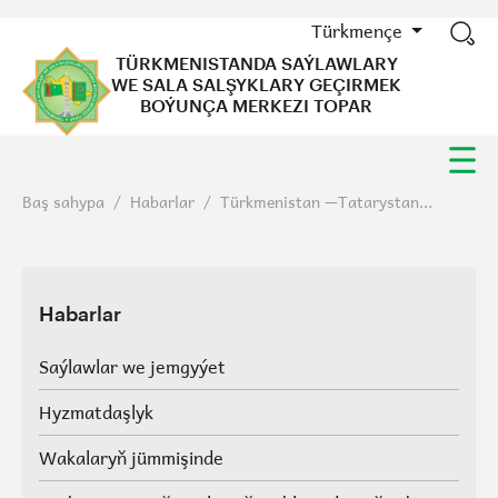
Türkmençe
TÜRKMENISTANDA SAÝLAWLARY
WE SALA SALŞYKLARY GEÇIRMEK
BOÝUNÇA MERKEZI TOPAR
Baş sahypa
/
Habarlar
/
Türkmenistan —Tatarystan...
Habarlar
Saýlawlar we jemgyýet
Hyzmatdaşlyk
Wakalaryň jümmişinde