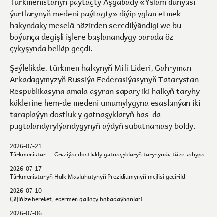
Türkmenistanyň paýtagty Aşgabady «Yslam dünýäsi
ýurtlarynyň medeni paýtagty» diýip yglan etmek
hakyndaky meselä häzirden seredilýändigi we bu
boýunça degişli işlere başlanandygy barada öz
çykyşynda belläp geçdi.
Şeýlelikde, türkmen halkynyň Milli Lideri, Gahryman
Arkadagymyzyň Russiýa Federasiýasynyň Tatarystan
Respublikasyna amala aşyran sapary iki halkyň taryhy
köklerine hem-de medeni umumylygyna esaslanýan iki
taraplaýyn dostlukly gatnaşyklaryň has-da
pugtalandyrylýandygynyň aýdyň subutnamasy boldy.
2026-07-21
Türkmenistan — Gruziýa: dostlukly gatnaşyklaryň taryhynda täze sahypa
2026-07-17
Türkmenistanyň Halk Maslahatynyň Prezidiumynyň mejlisi geçirildi
2026-07-10
Çäjiňize bereket, edermen gallaçy babadaýhanlar!
2026-07-06