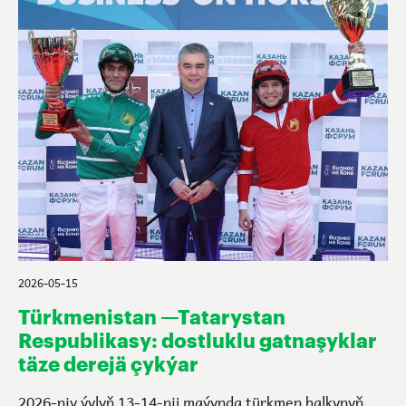
2026-05-15
Türkmenistan —Tatarystan
Respublikasy: dostluklu gatnaşyklar
täze derejä çykýar
2026-njy ýylyň 13-14-nji maýynda türkmen halkynyň