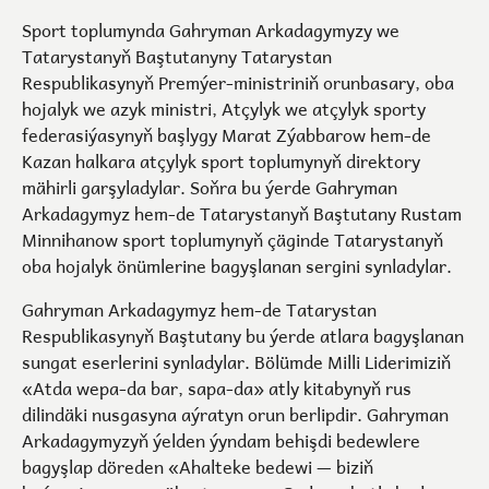
Sport toplumynda Gahryman Arkadagymyzy we
Tatarystanyň Baştutanyny Tatarystan
Respublikasynyň Premýer-ministriniň orunbasary, oba
hojalyk we azyk ministri, Atçylyk we atçylyk sporty
federasiýasynyň başlygy Marat Zýabbarow hem-de
Kazan halkara atçylyk sport toplumynyň direktory
mähirli garşyladylar. Soňra bu ýerde Gahryman
Arkadagymyz hem-de Tatarystanyň Baştutany Rustam
Minnihanow sport toplumynyň çäginde Tatarystanyň
oba hojalyk önümlerine bagyşlanan sergini synladylar.
Gahryman Arkadagymyz hem-de Tatarystan
Respublikasynyň Baştutany bu ýerde atlara bagyşlanan
sungat eserlerini synladylar. Bölümde Milli Liderimiziň
«Atda wepa-da bar, sapa-da» atly kitabynyň rus
dilindäki nusgasyna aýratyn orun berlipdir. Gahryman
Arkadagymyzyň ýelden ýyndam behişdi bedewlere
bagyşlap döreden «Ahalteke bedewi — biziň