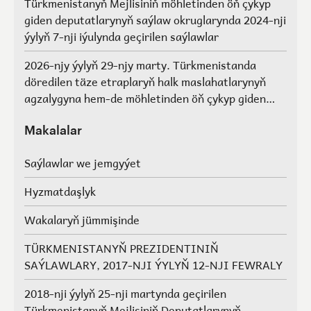
Türkmenistanyň Mejlisiniň möhletinden öň çykyp
giden deputatlarynyň saýlaw okruglarynda 2024-nji
ýylyň 7-nji iýulynda geçirilen saýlawlar
2026-njy ýylyň 29-njy marty. Türkmenistanda
döredilen täze etraplaryň halk maslahatlarynyň
agzalygyna hem-de möhletinden öň çykyp giden
Türkmenistanyň Mejlisiniň deputatlarynyň, halk
maslahatlarynyň we Geňeşleriň agzalarynyň ýerine
Makalalar
saýlawlar.
Saýlawlar we jemgyýet
Hyzmatdaşlyk
Wakalaryň jümmişinde
TÜRKMENISTANYŇ PREZIDENTINIŇ
SAÝLAWLARY, 2017-NJI ÝYLYŇ 12-NJI FEWRALY
2018-nji ýylyň 25-nji martynda geçirilen
Türkmenistanyň Mejlisiniň Deputatlarynyň,