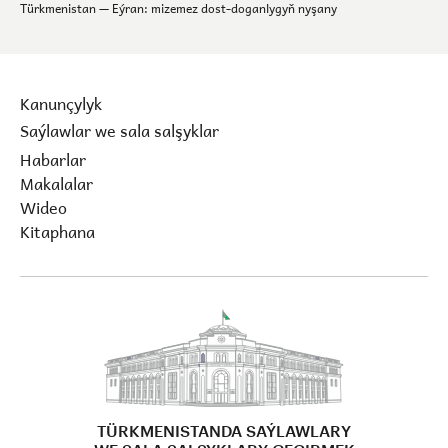
Türkmenistan — Eýran: mizemez dost-doganlygyň nyşany
Kanunçylyk
Saýlawlar we sala salşyklar
Habarlar
Makalalar
Wideo
Kitaphana
TÜRKMENISTANDA SAÝLAWLARY