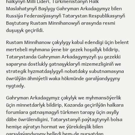
halkynyň Milli Lideri, Türkmenistanyň Halk
Maslahatynyň Başlygy Gahryman Arkadagymyz bilen
Russiýa Federasiýasynyň Tatarystan Respublikasynyň
Baştutany Rustam Minnihanowyň arasynda resmi
duşuşyk geçirildi.
Rustam Minnihanow çakylygy kabul edendigi üçin belent
mertebeli myhmana ýene bir gezek hoşallyk bildirip,
Tatarystanda Gahryman Arkadagymyzyň şu gezekki
saparyna dostlukly gatnaşyklaryň mizemezliginiň we
strategik hyzmatdaşlygyň nobatdaky subutnamasyna
öwrülýän ähmiýetli waka hökmünde garalýandygyny
nygtady.
Gahryman Arkadagymyz çakylyk we myhmansöýerlik
üçin minnetdarlyk bildirip, Kazanda geçirilýän halkara
forumlara gatnaşmagyň türkmen tarapy üçin asylly
däbe öwrülendigini, Tatarystanyň paýtagtynyň bolsa
hemişe aýratyn hormat we ýürekdeşlik bilen
garşylaýandygyny belledi hem-de pursatdan