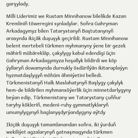
garşylady.
Milli Liderimiz we Rustam Minnihanow bilelikde Kazan
Kremliniň töweregini synladylar. Soňra Gahryman
Arkadagymyz bilen Tatarystanyň Baştutanynyň
arasynda ikiçäk duşuşyk geçirildi. Rustam Minnihanow
belent mertebeli türkmen myhmanyny ýene bir gezek
mähirli mübärekläp, çakylygy kabul edendigi üçin
Gahryman Arkadagymyza hoşallyk bildirdi we köp
ýyllaryň dowamynda durnukly ösdürilýän ikitaraplaýyn
hyzmatdaşlygyň möhüm ähmiýetini belledi.
Türkmenistanyň Halk Maslahatynyň Başlygy çakylyk
hem-de bildirilen myhmansöýerlik üçin minnetdarlygyny
beýan edip, Türkmenistany we Tatarystany çuňňur
taryhy kökleriň, medeni-ruhy gymmatlyklaryň
umumylygynyň baglanyşdyrýandygyny aýtdy
Ikiçäk duşuşyk tamamlanandan soňra, iki ýurduň
wekiliýet agzalarynyň gatnaşmagynda türkmen