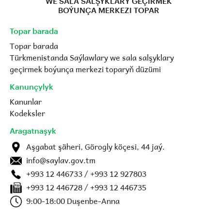
WE SALA SALŞYKLARY GEÇIRMEK
BOÝUNÇA MERKEZI TOPAR
Topar barada
Topar barada
Türkmenistanda Saýlawlary we sala salşyklary
geçirmek boýunça merkezi toparyň düzümi
Kanunçylyk
Kanunlar
Kodeksler
Aragatnaşyk
Aşgabat şäheri, Görogly köçesi, 44 jaý.
info@saylav.gov.tm
+993 12 446733 / +993 12 927803
+993 12 446728 / +993 12 446735
9:00-18:00 Duşenbe-Anna