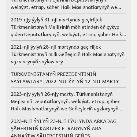
welaýat, etrap, şäher Halk Maslahatlarynyň we
Geňeşleriň agzalarynyň saýlawlary.
2019-njy ýylyň 31-nji martynda geçiriljek
Türkmenistanyň Mejlisiniň möhletinden öň çykyp
giden Deputatlarynyň, welaýat, etrap, şäher Halk
Maslahatlarynyň we Geňeşleriň agzalarynyň ýerine
2021-nji ýylyň 28-nji martynda geçiriljek
saýlawlar
Türkmenistanyň milli Geňeşiniň Halk Maslahatynyň
agzalarynyň saýlawlary
TÜRKMENISTANYŇ PREZIDENTINIŇ
SAÝLAWLARY, 2022-NJI ÝYLYŇ 12-NJI MARTY
2023-njy ýylyň 26-njy marty, Türkmenistanyň
Mejlisiniň Deputatlarynyň, welaýat, etrap, şäher
Halk Maslahatlarynyň we Geňeşleriň agzlarynyň
saýlawlary
2023-NJI ÝYLYŇ 23-NJI IÝULYNDA ARKADAG
ŞÄHERINIŇ KÄRIZEK ETRABYNYŇ ABA
ANNAÝEW ŞÄHERÇESINIŇ GEŇEŞ