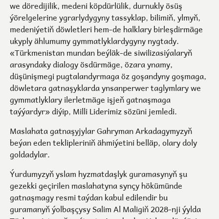
we döredijilik, medeni köpdürlülik, durnukly ösüş
ýörelgelerine ygrarlydygyny tassyklap, bilimiň, ylmyň,
medeniýetiň döwletleri hem-de halklary birleşdirmäge
ukyply ählumumy gymmatlyklardygyny nygtady.
«Türkmenistan mundan beýläk-de siwilizasiýalaryň
arasyndaky dialogy ösdürmäge, özara ynamy,
düşünişmegi pugtalandyrmaga öz goşandyny goşmaga,
döwletara gatnaşyklarda ynsanperwer taglymlary we
gymmatlyklary ilerletmäge işjeň gatnaşmaga
taýýardyr» diýip, Milli Liderimiz sözüni jemledi.
Maslahata gatnaşyjylar Gahryman Arkadagymyzyň
beýan eden teklipleriniň ähmiýetini belläp, olary doly
goldadylar.
Ýurdumyzyň yslam hyzmatdaşlyk guramasynyň şu
gezekki geçirilen maslahatyna synçy hökümünde
gatnaşmagy resmi taýdan kabul edilendir bu
guramanyň ýolbaşçysy Salim Al Maligiň 2028-nji ýylda