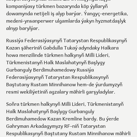
kompaniýasy türkmen bazarynda köp ýyllaryň
dowamynda netijeli iş alyp barýar. Ýangyç-energetika,
medeni-ynsanperwer ulgamlarda ýakyn hyzmatdaşlyk
alnyp barylýar.
Russiýa Federasiýasynyň Tatarystan Respublikasynyň
Kazan şäheriniň Gabdulla Tukaý adyndaky Halkara
howa menzilinde türkmen halkynyň Milli Lideri,
Türkmenistanyň Halk Maslahatynyň Başlygy
Gurbanguly Berdimuhamedowy Russiýa
Federasiýasynyň Tatarystan Respublikasynyň
Baştutany Rustam Minnihanow hem-de ýurdumyzyň
resmi wekiliýetiniň agzalary mähirli garşyladylar.
Soňra türkmen halkynyň Milli Lideri, Türkmenistanyň
Halk Maslahatynyň Başlygy Gurbanguly
Berdimuhamedow Kazan Kremline bardy. Bu ýerde
Gahryman Arkadagymyzy RF-niň Tatarystan
Respublikasynyň Baştutany Rustam Minnihanow mähirli