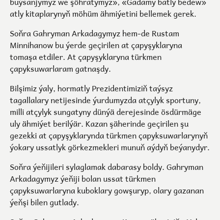
buýsanjymyz we şöhratymyz», «Gadamy batly bedew»
atly kitaplarynyň möhüm ähmiýetini bellemek gerek.
Soňra Gahryman Arkadagymyz hem-de Rustam
Minnihanow bu ýerde geçirilen at çapyşyklaryna
tomaşa etdiler. At çapyşyklaryna türkmen
çapyksuwarlaram gatnaşdy.
Bilşimiz ýaly, hormatly Prezidentimiziň taýsyz
tagallalary netijesinde ýurdumyzda atçylyk sportuny,
milli atçylyk sungatyny dünýä derejesinde ösdürmäge
uly ähmiýet berilýär. Kazan şäherinde geçirilen şu
gezekki at çapyşyklarynda türkmen çapyksuwarlarynyň
ýokary ussatlyk görkezmekleri munuň aýdyň beýanydyr.
Soňra ýeňijileri sylaglamak dabarasy boldy. Gahryman
Arkadagymyz ýeňiji bolan ussat türkmen
çapyksuwarlaryna kuboklary gowşuryp, olary gazanan
ýeňşi bilen gutlady.