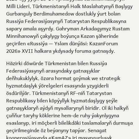
Milli Lideri, Türkmenistanyň Halk Maslahatynyň Başlygy
Gurbanguly Berdimuhamedow dostlukly ýurt bolan
Russiýa Federasiýasynyň Tatarystan Respublikasyna
sapary amala aşyrdy. Gahryman Arkadagymyz Rustam
Minnihanowyň çakylygy boýunça Kazan şäherinde
geçirilen «Russiýa — Yslam dünýäsi: KazanForum
2026» XVII halkara ykdysady foruma gatnaşdy.
Häzirki döwürde Türkmenistan bilen Russiýa
Federasiýasynyň arasyndaky gatnaşyklar
deňhukuklylyk, özara hormat goýmak we strategik
hyzmatdaşlyk ýörelgeleri esasynda yzygiderli
ösdürilýär. Türkmenistanyň RF-niň Tatarystan
Respublikasy bilen köpýyllyk hyzmatdaşlygy şeýle
gatnaşyklaryň aýdyň mysallarynyň biridir. Ol iki halkyň
çuňňur taryhy köklerine hem-de ruhy ýakynlygyna
esaslanyp, iri möçberli bilelikdäki taslamalaryň durmuşa
geçirilmeginde öz beýanyny tapýar. Senagat
kooperasiýasynda «KamAZ» iri maşyngurluşyk