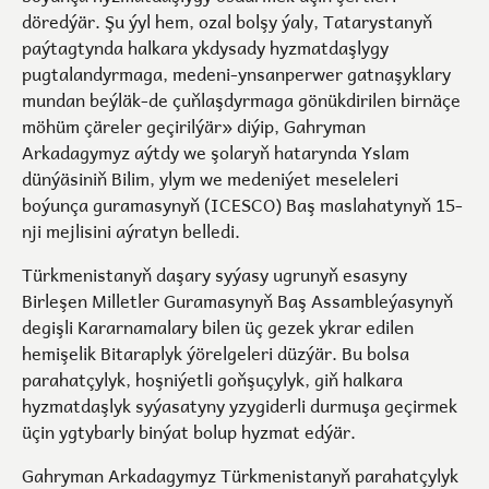
döredýär. Şu ýyl hem, ozal bolşy ýaly, Tatarystanyň
paýtagtynda halkara ykdysady hyzmatdaşlygy
pugtalandyrmaga, medeni-ynsanperwer gatnaşyklary
mundan beýläk-de çuňlaşdyrmaga gönükdirilen birnäçe
möhüm çäreler geçirilýär» diýip, Gahryman
Arkadagymyz aýtdy we şolaryň hatarynda Yslam
dünýäsiniň Bilim, ylym we medeniýet meseleleri
boýunça guramasynyň (ICESCO) Baş maslahatynyň 15-
nji mejlisini aýratyn belledi.
Türkmenistanyň daşary syýasy ugrunyň esasyny
Birleşen Milletler Guramasynyň Baş Assambleýasynyň
degişli Kararnamalary bilen üç gezek ykrar edilen
hemişelik Bitaraplyk ýörelgeleri düzýär. Bu bolsa
parahatçylyk, hoşniýetli goňşuçylyk, giň halkara
hyzmatdaşlyk syýasatyny yzygiderli durmuşa geçirmek
üçin ygtybarly binýat bolup hyzmat edýär.
Gahryman Arkadagymyz Türkmenistanyň parahatçylyk