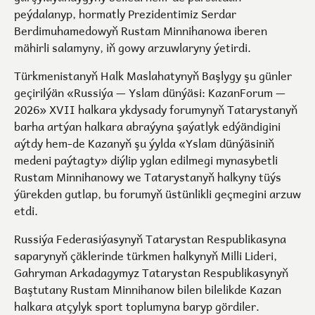
peýdalanyp, hormatly Prezidentimiz Serdar
Berdimuhamedowyň Rustam Minnihanowa iberen
mähirli salamyny, iň gowy arzuwlaryny ýetirdi.
Türkmenistanyň Halk Maslahatynyň Başlygy şu günler
geçirilýän «Russiýa — Yslam dünýäsi: KazanForum —
2026» XVII halkara ykdysady forumynyň Tatarystanyň
barha artýan halkara abraýyna şaýatlyk edýändigini
aýtdy hem-de Kazanyň şu ýylda «Yslam dünýäsiniň
medeni paýtagty» diýlip yglan edilmegi mynasybetli
Rustam Minnihanowy we Tatarystanyň halkyny tüýs
ýürekden gutlap, bu forumyň üstünlikli geçmegini arzuw
etdi.
Russiýa Federasiýasynyň Tatarystan Respublikasyna
saparynyň çäklerinde türkmen halkynyň Milli Lideri,
Gahryman Arkadagymyz Tatarystan Respublikasynyň
Baştutany Rustam Minnihanow bilen bilelikde Kazan
halkara atçylyk sport toplumyna baryp gördiler.