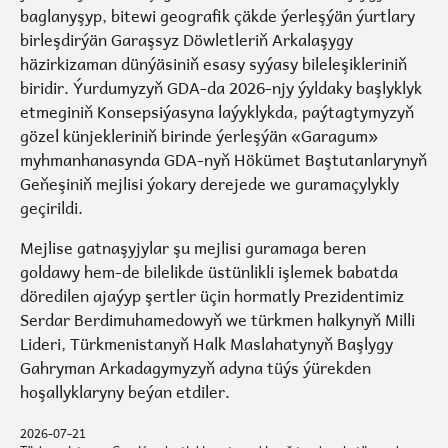
baglanyşyp, bitewi geografik çäkde ýerleşýän ýurtlary
birleşdirýän Garaşsyz Döwletleriň Arkalaşygy
häzirkizaman dünýäsiniň esasy syýasy bileleşikleriniň
biridir. Ýurdumyzyň GDA-da 2026-njy ýyldaky başlyklyk
etmeginiň Konsepsiýasyna laýyklykda, paýtagtymyzyň
gözel künjekleriniň birinde ýerleşýän «Garagum»
myhmanhanasynda GDA-nyň Hökümet Baştutanlarynyň
Geňeşiniň mejlisi ýokary derejede we guramaçylykly
geçirildi.
Mejlise gatnaşyjylar şu mejlisi guramaga beren
goldawy hem-de bilelikde üstünlikli işlemek babatda
döredilen ajaýyp şertler üçin hormatly Prezidentimiz
Serdar Berdimuhamedowyň we türkmen halkynyň Milli
Lideri, Türkmenistanyň Halk Maslahatynyň Başlygy
Gahryman Arkadagymyzyň adyna tüýs ýürekden
hoşallyklaryny beýan etdiler.
2026-07-21