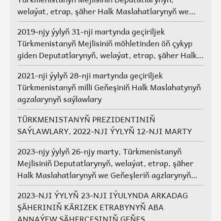
welaýat, etrap, şäher Halk Maslahatlarynyň we
Geňeşleriň agzalarynyň saýlawlary.
2019-njy ýylyň 31-nji martynda geçiriljek
Türkmenistanyň Mejlisiniň möhletinden öň çykyp
giden Deputatlarynyň, welaýat, etrap, şäher Halk
Maslahatlarynyň we Geňeşleriň agzalarynyň ýerine
2021-nji ýylyň 28-nji martynda geçiriljek
saýlawlar
Türkmenistanyň milli Geňeşiniň Halk Maslahatynyň
agzalarynyň saýlawlary
TÜRKMENISTANYŇ PREZIDENTINIŇ
SAÝLAWLARY, 2022-NJI ÝYLYŇ 12-NJI MARTY
2023-njy ýylyň 26-njy marty, Türkmenistanyň
Mejlisiniň Deputatlarynyň, welaýat, etrap, şäher
Halk Maslahatlarynyň we Geňeşleriň agzlarynyň
saýlawlary
2023-NJI ÝYLYŇ 23-NJI IÝULYNDA ARKADAG
ŞÄHERINIŇ KÄRIZEK ETRABYNYŇ ABA
ANNAÝEW ŞÄHERÇESINIŇ GEŇEŞ