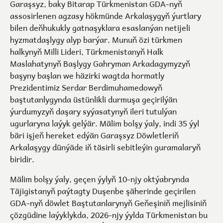
Garaşsyz, baky Bitarap Türkmenistan GDA-nyň
assosirlenen agzasy hökmünde Arkalaşygyň ýurtlary
bilen deňhukukly gatnaşyklara esaslanýan netijeli
hyzmatdaşlygy alyp barýar. Munuň özi türkmen
halkynyň Milli Lideri, Türkmenistanyň Halk
Maslahatynyň Başlygy Gahryman Arkadagymyzyň
başyny başlan we häzirki wagtda hormatly
Prezidentimiz Serdar Berdimuhamedowyň
baştutanlygynda üstünlikli durmuşa geçirilýän
ýurdumyzyň daşary syýasatynyň ileri tutulýan
ugurlaryna laýyk gelýär. Mälim bolşy ýaly, indi 35 ýyl
bäri işjeň hereket edýän Garaşsyz Döwletleriň
Arkalaşygy dünýäde iň täsirli sebitleýin guramalaryň
biridir.
Mälim bolşy ýaly, geçen ýylyň 10-njy oktýabrynda
Täjigistanyň paýtagty Duşenbe şäherinde geçirilen
GDA-nyň döwlet Baştutanlarynyň Geňeşiniň mejlisiniň
çözgüdine laýyklykda, 2026-njy ýylda Türkmenistan bu