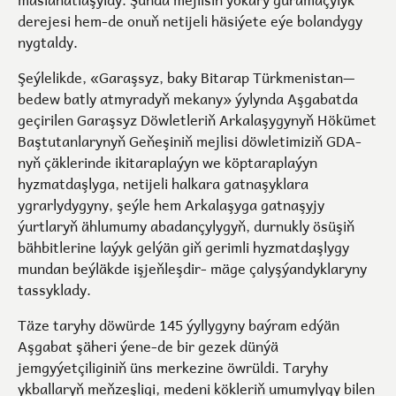
derejesi hem-de onuň netijeli häsiýete eýe bolandygy
nygtaldy.
Şeýlelikde, «Garaşsyz, baky Bitarap Türkmenistan—
bedew batly atmyradyň mekany» ýylynda Aşgabatda
geçirilen Garaşsyz Döwletleriň Arkalaşygynyň Hökümet
Baştutanlarynyň Geňeşiniň mejlisi döwletimiziň GDA-
nyň çäklerinde ikitaraplaýyn we köptaraplaýyn
hyzmatdaşlyga, netijeli halkara gatnaşyklara
ygrarlydygyny, şeýle hem Arkalaşyga gatnaşyjy
ýurtlaryň ählumumy abadançylygyň, durnukly ösüşiň
bähbitlerine laýyk gelýän giň gerimli hyzmatdaşlygy
mundan beýläkde işjeňleşdir- mäge çalyşýandyklaryny
tassyklady.
Täze taryhy döwürde 145 ýyllygyny baýram edýän
Aşgabat şäheri ýene-de bir gezek dünýä
jemgyýetçiliginiň üns merkezine öwrüldi. Taryhy
ykballaryň meňzeşligi, medeni kökleriň umumylygy bilen