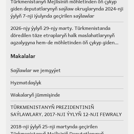
Türkmenistanyň Mejlisiniň möhletinden öň çykyp
giden deputatlarynyň saýlaw okruglarynda 2024-nji
ýylyň 7-nji iýulynda geçirilen saýlawlar
2026-njy ýylyň 29-njy marty. Türkmenistanda
döredilen täze etraplaryň halk maslahatlarynyň
agzalygyna hem-de möhletinden öň çykyp giden
Türkmenistanyň Mejlisiniň deputatlarynyň, halk
maslahatlarynyň we Geňeşleriň agzalarynyň ýerine
Makalalar
saýlawlar.
Saýlawlar we jemgyýet
Hyzmatdaşlyk
Wakalaryň jümmişinde
TÜRKMENISTANYŇ PREZIDENTINIŇ
SAÝLAWLARY, 2017-NJI ÝYLYŇ 12-NJI FEWRALY
2018-nji ýylyň 25-nji martynda geçirilen
Türkmenistanyň Mejlisiniň Deputatlarynyň,