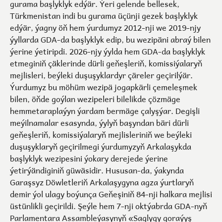
gurama başlyklyk edýär. Ýeri gelende bellesek,
Türkmenistan indi bu gurama üçünji gezek başlyklyk
edýär, ýagny öň hem ýurdumyz 2012-nji we 2019-njy
ýyllarda GDA-da başlyklyk edip, bu wezipäni abraý bilen
ýerine ýetiripdi. 2026-njy ýylda hem GDA-da başlyklyk
etmeginiň çäklerinde dürli geňeşleriň, komissiýalaryň
mejlisleri, beýleki duşuşyklardyr çäreler geçirilýär.
Ýurdumyz bu möhüm wezipä jogapkärli çemeleşmek
bilen, öňde goýlan wezipeleri bilelikde çözmäge
hemmetaraplaýyn ýardam bermäge çalyşýar. Degişli
meýilnamalar esasynda, ýylyň başyndan bäri dürli
geňeşleriň, komissiýalaryň mejlisleriniň we beýleki
duşuşyklaryň geçirilmegi ýurdumyzyň Arkalaşykda
başlyklyk wezipesini ýokary derejede ýerine
ýetirýändiginiň güwäsidir. Hususan-da, ýakynda
Garaşsyz Döwletleriň Arkalaşygyna agza ýurtlaryň
demir ýol ulagy boýunça Geňeşiniň 84-nji halkara mejlisi
üstünlikli geçirildi. Şeýle hem 7-nji oktýabrda GDA-nyň
Parlamentara Assambleýasynyň «Saglygy goraýyş