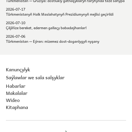
Türkmenistan — Gruziýa: dostlukly gatnaşyklaryň taryhynda täze sahypa
2026-07-17
Türkmenistanyň Halk Maslahatynyň Prezidiumynyň mejlisi geçirildi
2026-07-10
Çäjiňize bereket, edermen gallaçy babadaýhanlar!
2026-07-06
Türkmenistan — Eýran: mizemez dost-doganlygyň nyşany
Kanunçylyk
Saýlawlar we sala salşyklar
Habarlar
Makalalar
Wideo
Kitaphana