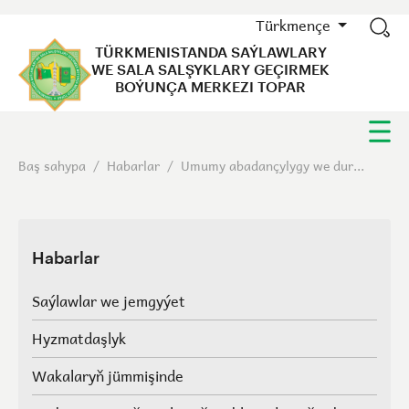
Türkmençe
TÜRKMENISTANDA SAÝLAWLARY
WE SALA SALŞYKLARY GEÇIRMEK
BOÝUNÇA MERKEZI TOPAR
Baş sahypa
/
Habarlar
/
Umumy abadançylygy we dur...
Habarlar
Saýlawlar we jemgyýet
Hyzmatdaşlyk
Wakalaryň jümmişinde