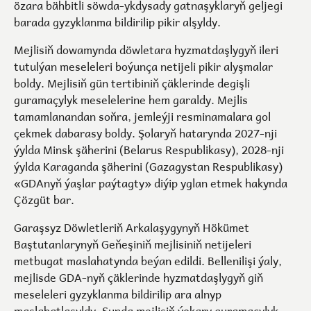
özara bähbitli söwda-ykdysady gatnaşyklaryň geljegi
barada gyzyklanma bildirilip pikir alşyldy.
Mejlisiň dowamynda döwletara hyzmatdaşlygyň ileri
tutulýan meseleleri boýunça netijeli pikir alyşmalar
boldy. Mejlisiň gün tertibiniň çäklerinde degişli
guramaçylyk meselelerine hem garaldy. Mejlis
tamamlanandan soňra, jemleýji resminamalara gol
çekmek dabarasy boldy. Şolaryň hatarynda 2027-nji
ýylda Minsk şäherini (Belarus Respublikasy), 2028-nji
ýylda Karaganda şäherini (Gazagystan Respublikasy)
«GDAnyň ýaşlar paýtagty» diýip yglan etmek hakynda
Çözgüt bar.
Garaşsyz Döwletleriň Arkalaşygynyň Hökümet
Baştutanlarynyň Geňeşiniň mejlisiniň netijeleri
metbugat maslahatynda beýan edildi. Bellenilişi ýaly,
mejlisde GDA-nyň çäklerinde hyzmatdaşlygyň giň
meseleleri gyzyklanma bildirilip ara alnyp
maslahatlaşyldy. Şunda mejlisiň ýokary guramaçylyk