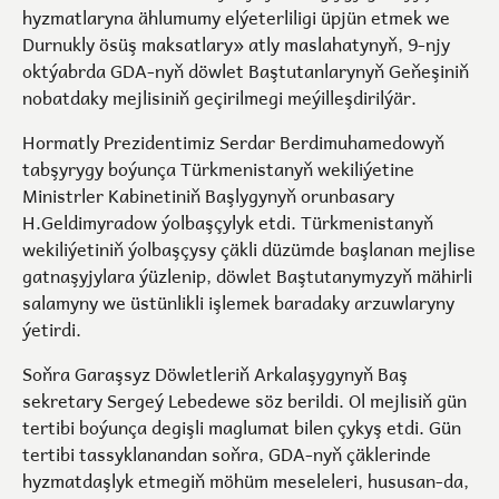
hyzmatlaryna ählumumy elýeterliligi üpjün etmek we
Durnukly ösüş maksatlary» atly maslahatynyň, 9-njy
oktýabrda GDA-nyň döwlet Baştutanlarynyň Geňeşiniň
nobatdaky mejlisiniň geçirilmegi meýilleşdirilýär.
Hormatly Prezidentimiz Serdar Berdimuhamedowyň
tabşyrygy boýunça Türkmenistanyň wekiliýetine
Ministrler Kabinetiniň Başlygynyň orunbasary
H.Geldimyradow ýolbaşçylyk etdi. Türkmenistanyň
wekiliýetiniň ýolbaşçysy çäkli düzümde başlanan mejlise
gatnaşyjylara ýüzlenip, döwlet Baştutanymyzyň mähirli
salamyny we üstünlikli işlemek baradaky arzuwlaryny
ýetirdi.
Soňra Garaşsyz Döwletleriň Arkalaşygynyň Baş
sekretary Sergeý Lebedewe söz berildi. Ol mejlisiň gün
tertibi boýunça degişli maglumat bilen çykyş etdi. Gün
tertibi tassyklanandan soňra, GDA-nyň çäklerinde
hyzmatdaşlyk etmegiň möhüm meseleleri, hususan-da,