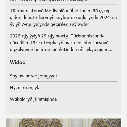
AGZALARYNYŇ SAÝLAWLARY
Türkmenistanyň Mejlisiniň möhletinden öň çykyp
giden deputatlarynyň saýlaw okruglarynda 2024-nji
ýylyň 7-nji iýulynda geçirilen saýlawlar
2026-njy ýylyň 29-njy marty. Türkmenistanda
döredilen täze etraplaryň halk maslahatlarynyň
agzalygyna hem-de möhletinden öň çykyp giden
Türkmenistanyň Mejlisiniň deputatlarynyň, halk
maslahatlarynyň we Geňeşleriň agzalarynyň ýerine
Wideo
saýlawlar.
Saýlawlar we jemgyýet
Hyzmatdaşlyk
Wakalaryň jümmişinde