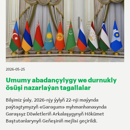
2026-05-25
Umumy abadançylygy we durnukly
ösüşi nazarlaýan tagallalar
Bilşimiz ýaly, 2026-njy ýylyň 22-nji maýynda
paýtagtymyzyň «Garagum» myhmanhanasynda
Garaşsyz Döwletleriň Arkalaşygynyň Hökümet
Baştutanlarynyň Geňeşiniň mejlisi geçirildi.