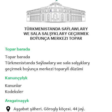
TÜRKMENISTANDA SAÝLAWLARY
WE SALA SALŞYKLARY GEÇIRMEK
BOÝUNÇA MERKEZI TOPAR
Topar barada
Topar barada
Türkmenistanda Saýlawlary we sala salşyklary
geçirmek boýunça merkezi toparyň düzümi
Kanunçylyk
Kanunlar
Kodeksler
Aragatnaşyk
Aşgabat şäheri, Görogly köçesi, 44 jaý.