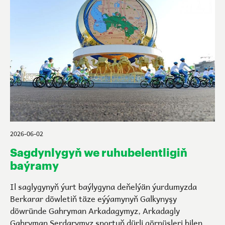
2026-06-02
Sagdynlygyň we ruhubelentligiň
baýramy
Il saglygynyň ýurt baýlygyna deňelýän ýurdumyzda
Berkarar döwletiň täze eýýamynyň Galkynyşy
döwründe Gahryman Arkadagymyz, Arkadagly
Gahryman Serdarymyz sportuň dürli görnüşleri bilen