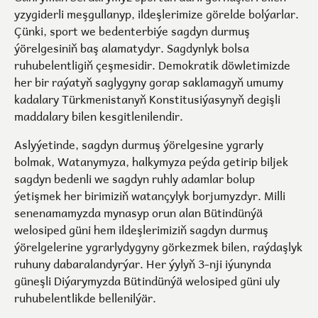
yzygiderli meşgullanyp, ildeşlerimize görelde bolýarlar.
Çünki, sport we bedenterbiýe sagdyn durmuş
ýörelgesiniň baş alamatydyr. Sagdynlyk bolsa
ruhubelentligiň çeşmesidir. Demokratik döwletimizde
her bir raýatyň saglygyny gorap saklamagyň umumy
kadalary Türkmenistanyň Konstitusiýasynyň degişli
maddalary bilen kesgitlenilendir.
Aslyýetinde, sagdyn durmuş ýörelgesine ygrarly
bolmak, Watanymyza, halkymyza peýda getirip biljek
sagdyn bedenli we sagdyn ruhly adamlar bolup
ýetişmek her birimiziň watançylyk borjumyzdyr. Milli
senenamamyzda mynasyp orun alan Bütindünýä
welosiped güni hem ildeşlerimiziň sagdyn durmuş
ýörelgelerine ygrarlydygyny görkezmek bilen, raýdaşlyk
ruhuny dabaralandyrýar. Her ýylyň 3-nji iýunynda
güneşli Diýarymyzda Bütindünýä welosiped güni uly
ruhubelentlikde bellenilýär.