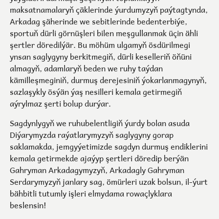
maksatnamalaryň çäklerinde ýurdumyzyň paýtagtynda,
Arkadag şäherinde we sebitlerinde bedenterbiýe,
sportuň dürli görnüşleri bilen meşgullanmak üçin ähli
şertler döredilýär. Bu möhüm ulgamyň ösdürilmegi
ynsan saglygyny berkitmegiň, dürli keselleriň öňüni
almagyň, adamlaryň beden we ruhy taýdan
kämilleşmeginiň, durmuş derejesiniň ýokarlanmagynyň,
sazlaşykly ösýän ýaş nesilleri kemala getirmegiň
aýrylmaz şerti bolup durýar.
Sagdynlygyň we ruhubelentligiň ýurdy bolan asuda
Diýarymyzda raýatlarymyzyň saglygyny gorap
saklamakda, jemgyýetimizde sagdyn durmuş endiklerini
kemala getirmekde ajaýyp şertleri döredip berýän
Gahryman Arkadagymyzyň, Arkadagly Gahryman
Serdarymyzyň janlary sag, ömürleri uzak bolsun, il-ýurt
bähbitli tutumly işleri elmydama rowaçlyklara
beslensin!