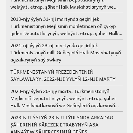
welaýat, etrap, şäher Halk Maslahatlarynyň we
Geňeşleriň agzalarynyň saýlawlary.
2019-njy ýylyň 31-nji martynda geçiriljek
Türkmenistanyň Mejlisiniň möhletinden öň çykyp
giden Deputatlarynyň, welaýat, etrap, şäher Halk
Maslahatlarynyň we Geňeşleriň agzalarynyň ýerine
2021-nji ýylyň 28-nji martynda geçiriljek
saýlawlar
Türkmenistanyň milli Geňeşiniň Halk Maslahatynyň
agzalarynyň saýlawlary
TÜRKMENISTANYŇ PREZIDENTINIŇ
SAÝLAWLARY, 2022-NJI ÝYLYŇ 12-NJI MARTY
2023-njy ýylyň 26-njy marty, Türkmenistanyň
Mejlisiniň Deputatlarynyň, welaýat, etrap, şäher
Halk Maslahatlarynyň we Geňeşleriň agzlarynyň
saýlawlary
2023-NJI ÝYLYŇ 23-NJI IÝULYNDA ARKADAG
ŞÄHERINIŇ KÄRIZEK ETRABYNYŇ ABA
ANNAÝEW ŞÄHERÇESINIŇ GEŇEŞ