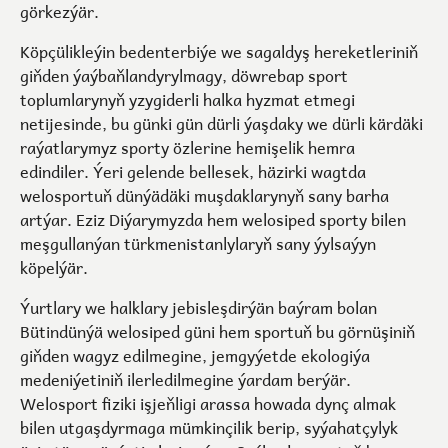
görkezýär.
Köpçülikleýin bedenterbiýe we sagaldyş hereketleriniň
giňden ýaýbaňlandyrylmagy, döwrebap sport
toplumlarynyň yzygiderli halka hyzmat etmegi
netijesinde, bu günki gün dürli ýaşdaky we dürli kärdäki
raýatlarymyz sporty özlerine hemişelik hemra
edindiler. Ýeri gelende bellesek, häzirki wagtda
welosportuň dünýädäki muşdaklarynyň sany barha
artýar. Eziz Diýarymyzda hem welosiped sporty bilen
meşgullanýan türkmenistanlylaryň sany ýylsaýyn
köpelýär.
Ýurtlary we halklary jebisleşdirýän baýram bolan
Bütindünýä welosiped güni hem sportuň bu görnüşiniň
giňden wagyz edilmegine, jemgyýetde ekologiýa
medeniýetiniň ilerledilmegine ýardam berýär.
Welosport fiziki işjeňligi arassa howada dynç almak
bilen utgaşdyrmaga mümkinçilik berip, syýahatçylyk