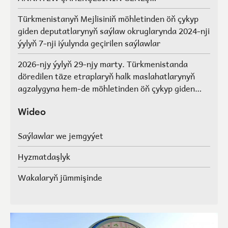
AGZALARYNYŇ SAÝLAWLARY
Türkmenistanyň Mejlisiniň möhletinden öň çykyp
giden deputatlarynyň saýlaw okruglarynda 2024-nji
ýylyň 7-nji iýulynda geçirilen saýlawlar
2026-njy ýylyň 29-njy marty. Türkmenistanda
döredilen täze etraplaryň halk maslahatlarynyň
agzalygyna hem-de möhletinden öň çykyp giden
Türkmenistanyň Mejlisiniň deputatlarynyň, halk
maslahatlarynyň we Geňeşleriň agzalarynyň ýerine
Wideo
saýlawlar.
Saýlawlar we jemgyýet
Hyzmatdaşlyk
Wakalaryň jümmişinde