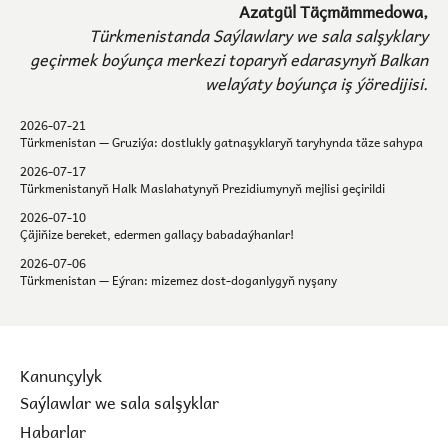
Azatgül Täçmämmedowa,
Türkmenistanda Saýlawlary we sala salşyklary
geçirmek boýunça merkezi toparyň edarasynyň Balkan
welaýaty boýunça iş ýöredijisi.
2026-07-21
Türkmenistan — Gruziýa: dostlukly gatnaşyklaryň taryhynda täze sahypa
2026-07-17
Türkmenistanyň Halk Maslahatynyň Prezidiumynyň mejlisi geçirildi
2026-07-10
Çäjiňize bereket, edermen gallaçy babadaýhanlar!
2026-07-06
Türkmenistan — Eýran: mizemez dost-doganlygyň nyşany
Kanunçylyk
Saýlawlar we sala salşyklar
Habarlar