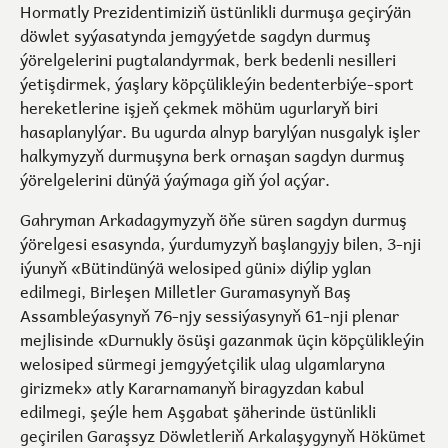
Hormatly Prezidentimiziň üstünlikli durmuşa geçirýän
döwlet syýasatynda jemgyýetde sagdyn durmuş
ýörelgelerini pugtalandyrmak, berk bedenli nesilleri
ýetişdirmek, ýaşlary köpçülikleýin bedenterbiýe-sport
hereketlerine işjeň çekmek möhüm ugurlaryň biri
hasaplanylýar. Bu ugurda alnyp barylýan nusgalyk işler
halkymyzyň durmuşyna berk ornaşan sagdyn durmuş
ýörelgelerini dünýä ýaýmaga giň ýol açýar.
Gahryman Arkadagymyzyň öňe süren sagdyn durmuş
ýörelgesi esasynda, ýurdumyzyň başlangyjy bilen, 3-nji
iýunyň «Bütindünýä welosiped güni» diýlip yglan
edilmegi, Birleşen Milletler Guramasynyň Baş
Assambleýasynyň 76-njy sessiýasynyň 61-nji plenar
mejlisinde «Durnukly ösüşi gazanmak üçin köpçülikleýin
welosiped sürmegi jemgyýetçilik ulag ulgamlaryna
girizmek» atly Kararnamanyň biragyzdan kabul
edilmegi, şeýle hem Aşgabat şäherinde üstünlikli
geçirilen Garaşsyz Döwletleriň Arkalaşygynyň Hökümet