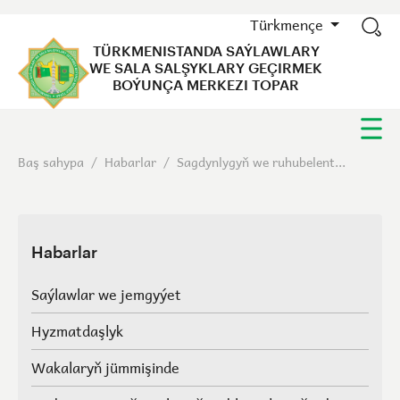
Türkmençe
TÜRKMENISTANDA SAÝLAWLARY
WE SALA SALŞYKLARY GEÇIRMEK
BOÝUNÇA MERKEZI TOPAR
Baş sahypa
/
Habarlar
/
Sagdynlygyň we ruhubelent...
Habarlar
Saýlawlar we jemgyýet
Hyzmatdaşlyk
Wakalaryň jümmişinde