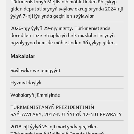
Türkmenistanyň Mejlisiniň möhletinden öň çykyp
giden deputatlarynyň saýlaw okruglarynda 2024-nji
ýylyň 7-nji iýulynda geçirilen saýlawlar
2026-njy ýylyň 29-njy marty. Türkmenistanda
döredilen täze etraplaryň halk maslahatlarynyň
agzalygyna hem-de möhletinden öň çykyp giden
Türkmenistanyň Mejlisiniň deputatlarynyň, halk
maslahatlarynyň we Geňeşleriň agzalarynyň ýerine
Makalalar
saýlawlar.
Saýlawlar we jemgyýet
Hyzmatdaşlyk
Wakalaryň jümmişinde
TÜRKMENISTANYŇ PREZIDENTINIŇ
SAÝLAWLARY, 2017-NJI ÝYLYŇ 12-NJI FEWRALY
2018-nji ýylyň 25-nji martynda geçirilen
Türkmenistanyň Mejlisiniň Deputatlarynyň,