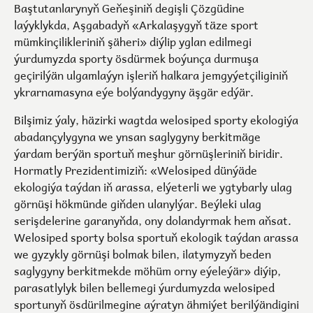
Baştutanlarynyň Geňeşiniň degişli Çözgüdine
laýyklykda, Aşgabadyň «Arkalaşygyň täze sport
mümkinçilikleriniň şäheri» diýlip yglan edilmegi
ýurdumyzda sporty ösdürmek boýunça durmuşa
geçirilýän ulgamlaýyn işleriň halkara jemgyýetçiliginiň
ykrarnamasyna eýe bolýandygyny äşgär edýär.
Bilşimiz ýaly, häzirki wagtda welosiped sporty ekologiýa
abadançylygyna we ynsan saglygyny berkitmäge
ýardam berýän sportuň meşhur görnüşleriniň biridir.
Hormatly Prezidentimiziň: «Welosiped dünýäde
ekologiýa taýdan iň arassa, elýeterli we ygtybarly ulag
görnüşi hökmünde giňden ulanylýar. Beýleki ulag
serişdelerine garanyňda, ony dolandyrmak hem aňsat.
Welosiped sporty bolsa sportuň ekologik taýdan arassa
we gyzykly görnüşi bolmak bilen, ilatymyzyň beden
saglygyny berkitmekde möhüm orny eýeleýär» diýip,
parasatlylyk bilen bellemegi ýurdumyzda welosiped
sportunyň ösdürilmegine aýratyn ähmiýet berilýändigini