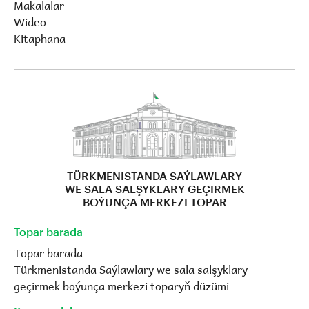
Makalalar
Wideo
Kitaphana
TÜRKMENISTANDA SAÝLAWLARY
WE SALA SALŞYKLARY GEÇIRMEK
BOÝUNÇA MERKEZI TOPAR
Topar barada
Topar barada
Türkmenistanda Saýlawlary we sala salşyklary
geçirmek boýunça merkezi toparyň düzümi