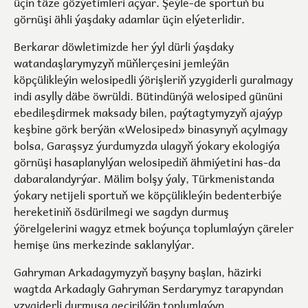
üçin täze gözýetimleri açýar. Şeýle-de sportuň bu
görnüşi ähli ýaşdaky adamlar üçin elýeterlidir.
Berkarar döwletimizde her ýyl dürli ýaşdaky
watandaşlarymyzyň müňlerçesini jemleýän
köpçülikleýin welosipedli ýörişleriň yzygiderli guralmagy
indi asylly däbe öwrüldi. Bütindünýä welosiped gününi
ebedileşdirmek maksady bilen, paýtagtymyzyň ajaýyp
keşbine görk berýän «Welosiped» binasynyň açylmagy
bolsa, Garaşsyz ýurdumyzda ulagyň ýokary ekologiýa
görnüşi hasaplanylýan welosipediň ähmiýetini has-da
dabaralandyrýar. Mälim bolşy ýaly, Türkmenistanda
ýokary netijeli sportuň we köpçülikleýin bedenterbiýe
hereketiniň ösdürilmegi we sagdyn durmuş
ýörelgelerini wagyz etmek boýunça toplumlaýyn çäreler
hemişe üns merkezinde saklanylýar.
Gahryman Arkadagymyzyň başyny başlan, häzirki
wagtda Arkadagly Gahryman Serdarymyz tarapyndan
yzygiderli durmuşa geçirilýän toplumlaýyn