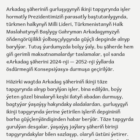
Arkadag şäheriniň gurluşygynyň ikinji tapgyrynda işler
hormatly Prezidentimiziň parasatly baştutanlygynda,
türkmen halkynyň Milli Lideri, Türkmenistanyň Halk
Maslahatynyň Başlygy Gahryman Arkadagymyzyň
öňdengörüjilikli ýolbaşçylygynda güýçli depginde alnyp
barylýar. Tutuş ýurdumyzda bolşy ýaly, bu şäherde hem
giň gerimli maksatnamalardyr taslamalar, şol sanda
«Arkadag şäherini 2024-nji — 2052-nji ýyllarda
ösdürmegiň Konsepsiýasy» durmuşa geçirilýär.
Häzirki wagtda Arkadag şäheriniň ikinji täze
tapgyrynda alnyp barylýan işler, bina edilýän, boýy
ýeten gözel binalaryň keşbi ilatyň abadan durmuşy,
bagtyýar ýaşaýşy hakyndaky aladalardan, gurluşygyň
ikinji tapgyrynda ýerine ýetirilen işleriň depgininiň
barha güýçlenýändiginden habar berýär. Täze tapgyrda
gurulýan desgalar, ýaşaýyş jaýlary şäheriň birinji
tapgyryndakylar bilen sazlaşyp, olaryň üstüni ýetirer.