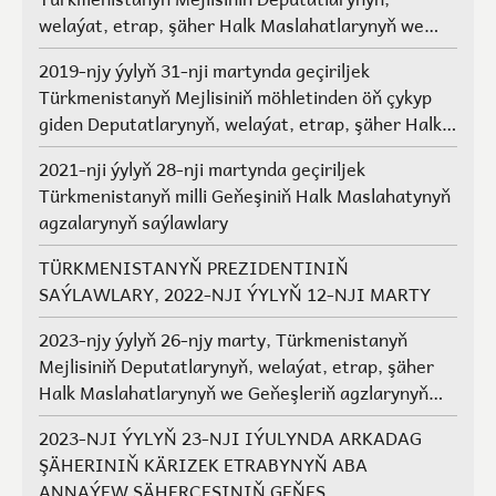
welaýat, etrap, şäher Halk Maslahatlarynyň we
Geňeşleriň agzalarynyň saýlawlary.
2019-njy ýylyň 31-nji martynda geçiriljek
Türkmenistanyň Mejlisiniň möhletinden öň çykyp
giden Deputatlarynyň, welaýat, etrap, şäher Halk
Maslahatlarynyň we Geňeşleriň agzalarynyň ýerine
2021-nji ýylyň 28-nji martynda geçiriljek
saýlawlar
Türkmenistanyň milli Geňeşiniň Halk Maslahatynyň
agzalarynyň saýlawlary
TÜRKMENISTANYŇ PREZIDENTINIŇ
SAÝLAWLARY, 2022-NJI ÝYLYŇ 12-NJI MARTY
2023-njy ýylyň 26-njy marty, Türkmenistanyň
Mejlisiniň Deputatlarynyň, welaýat, etrap, şäher
Halk Maslahatlarynyň we Geňeşleriň agzlarynyň
saýlawlary
2023-NJI ÝYLYŇ 23-NJI IÝULYNDA ARKADAG
ŞÄHERINIŇ KÄRIZEK ETRABYNYŇ ABA
ANNAÝEW ŞÄHERÇESINIŇ GEŇEŞ