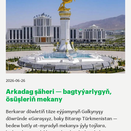
2026-06-26
Arkadag şäheri — bagtyýarlygyň,
ösüşleriň mekany
Berkarar döwletiň täze eýýamynyň Galkynyşy
döwründe «Garaşsyz, baky Bitarap Türkmenistan —
bedew batly at-myradyň mekany» ýyly toýlara,