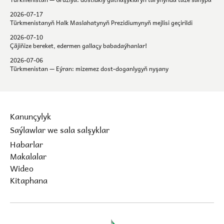
2026-07-17
Türkmenistanyň Halk Maslahatynyň Prezidiumynyň mejlisi geçirildi
2026-07-10
Çäjiňize bereket, edermen gallaçy babadaýhanlar!
2026-07-06
Türkmenistan — Eýran: mizemez dost-doganlygyň nyşany
Kanunçylyk
Saýlawlar we sala salşyklar
Habarlar
Makalalar
Wideo
Kitaphana