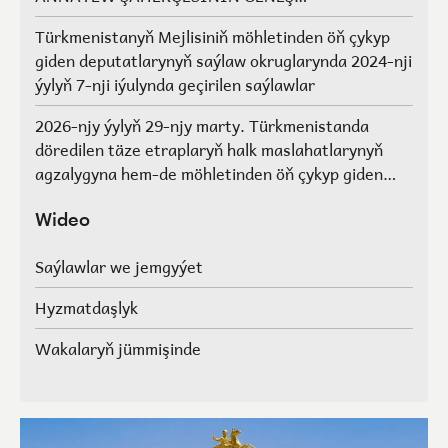
AGZALARYNYŇ SAÝLAWLARY
Türkmenistanyň Mejlisiniň möhletinden öň çykyp
giden deputatlarynyň saýlaw okruglarynda 2024-nji
ýylyň 7-nji iýulynda geçirilen saýlawlar
2026-njy ýylyň 29-njy marty. Türkmenistanda
döredilen täze etraplaryň halk maslahatlarynyň
agzalygyna hem-de möhletinden öň çykyp giden
Türkmenistanyň Mejlisiniň deputatlarynyň, halk
maslahatlarynyň we Geňeşleriň agzalarynyň ýerine
Wideo
saýlawlar.
Saýlawlar we jemgyýet
Hyzmatdaşlyk
Wakalaryň jümmişinde