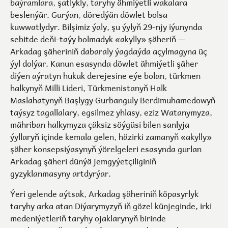
baýramlara, şatlykly, taryhy ähmiýetli wakalara
beslenýär. Gurýan, döredýän döwlet bolsa
kuwwatlydyr. Bilşimiz ýaly, şu ýylyň 29-njy iýunynda
sebitde deňi-taýy bolmadyk «akylly» şäheriň —
Arkadag şäheriniň dabaraly ýagdaýda açylmagyna üç
ýyl dolýar. Kanun esasynda döwlet ähmiýetli şäher
diýen aýratyn hukuk derejesine eýe bolan, türkmen
halkynyň Milli Lideri, Türkmenistanyň Halk
Maslahatynyň Başlygy Gurbanguly Berdimuhamedowyň
taýsyz tagallalary, egsilmez yhlasy, eziz Watanymyza,
mähriban halkymyza çäksiz söýgüsi bilen sanlyja
ýyllaryň içinde kemala gelen, häzirki zamanyň «akylly»
şäher konsepsiýasynyň ýörelgeleri esasynda gurlan
Arkadag şäheri dünýä jemgyýetçiliginiň
gyzyklanmasyny artdyrýar.
Ýeri gelende aýtsak, Arkadag şäheriniň köpasyrlyk
taryhy arka atan Diýarymyzyň iň gözel künjeginde, irki
medeniýetleriň taryhy ojaklarynyň birinde