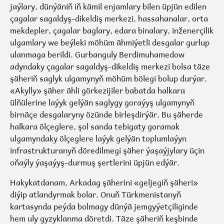
jaýlary, dünýäniň iň kämil enjamlary bilen üpjün edilen
çagalar sagaldyş-dikeldiş merkezi, hassahanalar, orta
mekdepler, çagalar baglary, edara binalary, inženerçilik
ulgamlary we beýleki möhüm ähmiýetli desgalar gurlup
ulanmaga berildi. Gurbanguly Berdimuhamedow
adyndaky çagalar sagaldyş-dikeldiş merkezi bolsa täze
şäheriň saglyk ulgamynyň möhüm bölegi bolup durýar.
«Akylly» şäher ähli görkezijiler babatda halkara
ülňülerine laýyk gelýän saglygy goraýyş ulgamynyň
birnäçe desgalaryny özünde birleşdirýär. Bu şäherde
halkara ölçeglere, şol sanda tebigaty goramak
ulgamyndaky ölçeglere laýyk gelýän toplumlaýyn
infrastrukturanyň döredilmegi şäher ýaşaýjylary üçin
oňaýly ýaşaýyş-durmuş şertlerini üpjün edýär.
Hakykatdanam, Arkadag şäherini «geljegiň şäheri»
diýip atlandyrmak bolar. Onuň Türkmenistanyň
kartasynda peýda bolmagy dünýä jemgyýetçiliginde
hem uly gyzyklanma döretdi. Täze şäheriň keşbinde