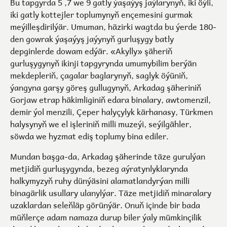
Bu tapgyrda 5 ,7 we 9 gatly ýaşaýyş jaýlarynyň, iki öýli,
iki gatly kottejler toplumynyň ençemesini gurmak
meýilleşdirilýär. Umuman, häzirki wagtda bu ýerde 180-
den gowrak ýaşaýyş jaýynyň gurluşygy batly
depginlerde dowam edýär. «Akylly» şäheriň
gurluşygynyň ikinji tapgyrynda umumybilim berýän
mekdepleriň, çagalar baglarynyň, saglyk öýüniň,
ýangyna garşy göreş gullugynyň, Arkadag şäheriniň
Gorjaw etrap häkimliginiň edara binalary, awtomenzil,
demir ýol menzili, Çeper halyçylyk kärhanasy, Türkmen
halysynyň we el işleriniň milli muzeýi, seýilgähler,
söwda we hyzmat ediş toplumy bina ediler.
Mundan başga-da, Arkadag şäherinde täze gurulýan
metjidiň gurluşygynda, bezeg aýratynlyklarynda
halkymyzyň ruhy dünýäsini alamatlandyrýan milli
binagärlik usullary ulanylýar. Täze metjidiň minaralary
uzaklardan seleňläp görünýär. Onuň içinde bir bada
müňlerçe adam namaza durup biler ýaly mümkinçilik