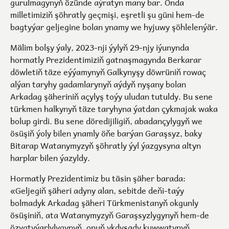
gurulmagynyň özünde aýratyn many bar. Onda
milletimiziň şöhratly geçmişi, eşretli şu güni hem-de
bagtyýar geljegine bolan ynamy we hyjuwy şöhlelenýär.
Mälim bolşy ýaly, 2023-nji ýylyň 29-njy iýunynda
hormatly Prezidentimiziň gatnaşmagynda Berkarar
döwletiň täze eýýamynyň Galkynyşy döwrüniň rowaç
alýan taryhy gadamlarynyň aýdyň nyşany bolan
Arkadag şäheriniň açylyş toýy uludan tutuldy. Bu sene
türkmen halkynyň täze taryhyna ýatdan çykmajak waka
bolup girdi. Bu sene döredijiligiň, abadançylygyň we
ösüşiň ýoly bilen ynamly öňe barýan Garaşsyz, baky
Bitarap Watanymyzyň şöhratly ýyl ýazgysyna altyn
harplar bilen ýazyldy.
Hormatly Prezidentimiz bu täsin şäher barada:
«Geljegiň şäheri adyny alan, sebitde deňi-taýy
bolmadyk Arkadag şäheri Türkmenistanyň okgunly
ösüşiniň, ata Watanymyzyň Garaşsyzlygynyň hem-de
özygtyýarlylygynyň, onuň ykdysady kuwwatynyň