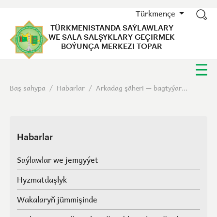
Türkmençe
TÜRKMENISTANDA SAÝLAWLARY
WE SALA SALŞYKLARY GEÇIRMEK
BOÝUNÇA MERKEZI TOPAR
Baş sahypa
/
Habarlar
/
Arkadag şäheri — bagtyýar...
Habarlar
Saýlawlar we jemgyýet
Hyzmatdaşlyk
Wakalaryň jümmişinde