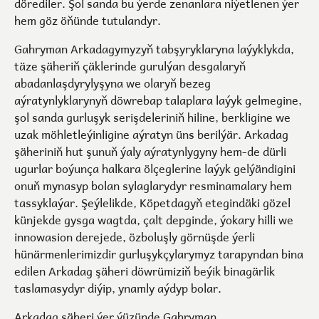
dörediler. Şol sanda bu ýerde zenanlara niýetlenen ýer
hem göz öňünde tutulandyr.
Gahryman Arkadagymyzyň tabşyryklaryna laýyklykda,
täze şäheriň çäklerinde gurulýan desgalaryň
abadanlaşdyrylyşyna we olaryň bezeg
aýratynlyklarynyň döwrebap talaplara laýyk gelmegine,
şol sanda gurluşyk serişdeleriniň hiline, berkligine we
uzak möhletleýinligine aýratyn üns berilýär. Arkadag
şäheriniň hut şunuň ýaly aýratynlygyny hem-de dürli
ugurlar boýunça halkara ölçeglerine laýyk gelýändigini
onuň mynasyp bolan sylaglarydyr resminamalary hem
tassyklaýar. Şeýlelikde, Köpetdagyň etegindäki gözel
künjekde gysga wagtda, çalt depginde, ýokary hilli we
innowasion derejede, özboluşly görnüşde ýerli
hünärmenlerimizdir gurluşykçylarymyz tarapyndan bina
edilen Arkadag şäheri döwrümiziň beýik binagärlik
taslamasydyr diýip, ynamly aýdyp bolar.
Arkadag şäheri ýer ýüzünde Gahryman