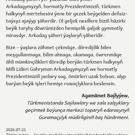
Arkadagymyzyň, hormatly Prezidentimiziň, türkmen
halkynyň mertebesini ýene bir gezek beýgelden deňsiz-
taýsyz ajaýyp şäherdir. Ol geljek nesillere biziň häzirki
beýik taryhy döwrümizden hemişelik galjak gymmatly
mirasdyr. Arkadag şäheri ýaşlaryň şäheridir.
Bize – ýaşlara zähmet çekmäge, döredijilik bilen
meşgullanmaga, bilim almaga, okamaga, öwrenmäge
ähli mümkinçilikleri döredip berýän türkmen halkynyň
Milli Lideri Gahryman Arkadagymyzyň we hormatly
Prezidentimiziň janlary sag, ömürleri uzak bolsun, alyp
barýan beýik işleri hemişe rowaçlyklara beslensin.
Agamämet Baýlyýew,
Türkmenistanda Saýlawlary we sala salşyklary
geçirmek boýunça merkezi toparyň edarasynyň
Guramaçylyk müdirliginiň baş hünärmeni.
2026-07-21
Türkmenistan — Gruziýa: dostlukly gatnaşyklaryň taryhynda täze sahypa