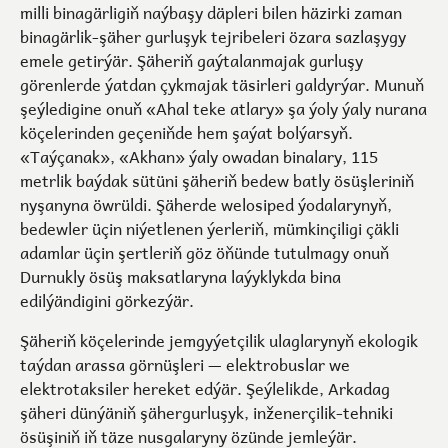
milli binagärligiň naýbaşy däpleri bilen häzirki zaman
binagärlik-şäher gurluşyk tejribeleri özara sazlaşygy
emele getirýär. Şäheriň gaýtalanmajak gurluşy
görenlerde ýatdan çykmajak täsirleri galdyrýar. Munuň
şeýledigine onuň «Ahal teke atlary» şa ýoly ýaly nurana
köçelerinden geçeniňde hem şaýat bolýarsyň.
«Taýçanak», «Akhan» ýaly owadan binalary, 115
metrlik baýdak sütüni şäheriň bedew batly ösüşleriniň
nyşanyna öwrüldi. Şäherde welosiped ýodalarynyň,
bedewler üçin niýetlenen ýerleriň, mümkinçiligi çäkli
adamlar üçin şertleriň göz öňünde tutulmagy onuň
Durnukly ösüş maksatlaryna laýyklykda bina
edilýändigini görkezýär.
Şäheriň köçelerinde jemgyýetçilik ulaglarynyň ekologik
taýdan arassa görnüşleri — elektrobuslar we
elektrotaksiler hereket edýär. Şeýlelikde, Arkadag
şäheri dünýäniň şähergurluşyk, inženerçilik-tehniki
ösüşiniň iň täze nusgalaryny özünde jemleýär.