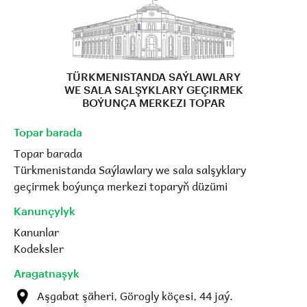
TÜRKMENISTANDA SAÝLAWLARY
WE SALA SALŞYKLARY GEÇIRMEK
BOÝUNÇA MERKEZI TOPAR
Topar barada
Topar barada
Türkmenistanda Saýlawlary we sala salşyklary
geçirmek boýunça merkezi toparyň düzümi
Kanunçylyk
Kanunlar
Kodeksler
Aragatnaşyk
Aşgabat şäheri, Görogly köçesi, 44 jaý.