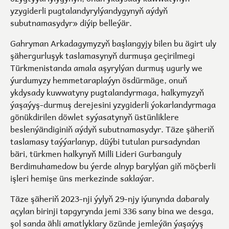
yzygiderli pugtalandyrylýandygynyň aýdyň
subutnamasydyr» diýip belleýär.
Gahryman Arkadagymyzyň başlangyjy bilen bu ägirt uly
şähergurluşyk taslamasynyň durmuşa geçirilmegi
Türkmenistanda amala aşyrylýan durmuş ugurly we
ýurdumyzy hemmetaraplaýyn ösdürmäge, onuň
ykdysady kuwwatyny pugtalandyrmaga, halkymyzyň
ýaşaýyş-durmuş derejesini yzygiderli ýokarlandyrmaga
gönükdirilen döwlet syýasatynyň üstünliklere
beslenýändiginiň aýdyň subutnamasydyr. Täze şäheriň
taslamasy taýýarlanyp, düýbi tutulan pursadyndan
bäri, türkmen halkynyň Milli Lideri Gurbanguly
Berdimuhamedow bu ýerde alnyp barylýan giň möçberli
işleri hemişe üns merkezinde saklaýar.
Täze şäheriň 2023-nji ýylyň 29-njy iýunynda dabaraly
açylan birinji tapgyrynda jemi 336 sany bina we desga,
şol sanda ähli amatlyklary özünde jemleýän ýaşaýyş