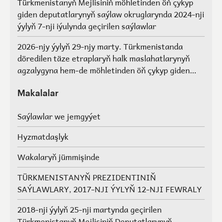
Türkmenistanyň Mejlisiniň möhletinden öň çykyp
giden deputatlarynyň saýlaw okruglarynda 2024-nji
ýylyň 7-nji iýulynda geçirilen saýlawlar
2026-njy ýylyň 29-njy marty. Türkmenistanda
döredilen täze etraplaryň halk maslahatlarynyň
agzalygyna hem-de möhletinden öň çykyp giden
Türkmenistanyň Mejlisiniň deputatlarynyň, halk
maslahatlarynyň we Geňeşleriň agzalarynyň ýerine
Makalalar
saýlawlar.
Saýlawlar we jemgyýet
Hyzmatdaşlyk
Wakalaryň jümmişinde
TÜRKMENISTANYŇ PREZIDENTINIŇ
SAÝLAWLARY, 2017-NJI ÝYLYŇ 12-NJI FEWRALY
2018-nji ýylyň 25-nji martynda geçirilen
Türkmenistanyň Mejlisiniň Deputatlarynyň,