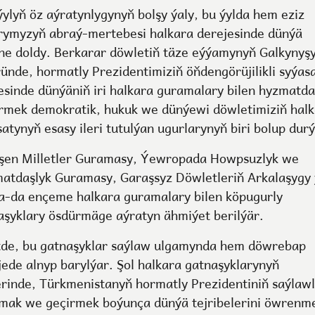
ýylyň öz aýratynlygynyň bolşy ýaly, bu ýylda hem eziz
rymyzyň abraý-mertebesi halkara derejesinde dünýä
ne doldy. Berkarar döwletiň täze eýýamynyň Galkynyş
ünde, hormatly Prezidentimiziň öňdengörüjilikli syýas
jesinde dünýäniň iri halkara guramalary bilen hyzmatda
rmek demokratik, hukuk we dünýewi döwletimiziň hal
atynyň esasy ileri tutulýan ugurlarynyň biri bolup durý
eşen Milletler Guramasy, Ýewropada Howpsuzlyk we
atdaşlyk Guramasy, Garaşsyz Döwletleriň Arkalaşygy 
a-da ençeme halkara guramalary bilen köpugurly
aşyklary ösdürmäge aýratyn ähmiýet berilýär.
tde, bu gatnaşyklar saýlaw ulgamynda hem döwrebap
jede alnyp barylýar. Şol halkara gatnaşyklarynyň
erinde, Türkmenistanyň hormatly Prezidentiniň saýlaw
mak we geçirmek boýunça dünýä tejribelerini öwrenm