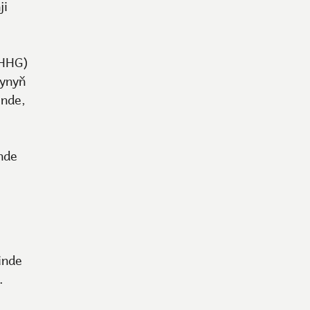
ji
ÝHHG)
synyň
inde,
nde
inde
.