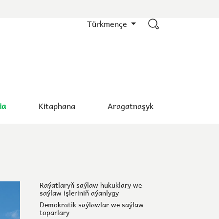
Türkmençe
ia
Kitaphana
Aragatnaşyk
Raýatlaryň saýlaw hukuklary we
saýlaw işleriniň aýanlygy
Demokratik saýlawlar we saýlaw
toparlary