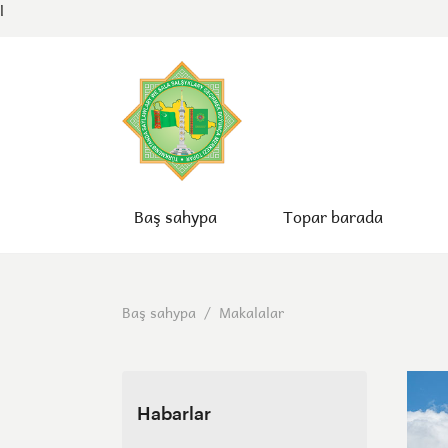
l
Baş sahypa
Topar barada
Baş sahypa
/
Makalalar
Habarlar