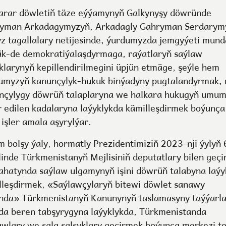
arar döwletiň täze eýýamynyň Galkynyşy döwründe
yman Arkadagymyzyň, Arkadagly Gahryman Serdarym
yz tagallalary netijesinde, ýurdumyzda jemgyýeti mun
äk-de demokratiýalaşdyrmaga, raýatlaryň saýlaw
klarynyň kepillendirilmegini üpjün etmäge, şeýle hem
umyzyň kanunçylyk-hukuk binýadyny pugtalandyrmak, m
nçylygy döwrüň talaplaryna we halkara hukugyň umu
r edilen kadalaryna laýyklykda kämilleşdirmek boýunça
 işler amala aşyrylýar.
m bolşy ýaly, hormatly Prezidentimiziň 2023-nji ýylyň 
linde Türkmenistanyň Mejlisiniň deputatlary bilen geçi
ahatynda saýlaw ulgamynyň işini döwrüň talabyna laýy
lleşdirmek, «Saýlawçylaryň bitewi döwlet sanawy
nda» Türkmenistanyň Kanunynyň taslamasyny taýýarl
da beren tabşyrygyna laýyklykda, Türkmenistanda
awlary we sala salşyklary geçirmek boýunça merkezi t