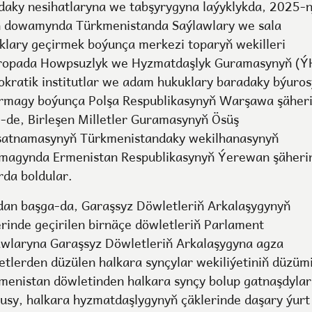
daky nesihatlaryna we tabşyrygyna laýyklykda, 2025-n
ň dowamynda Türkmenistanda Saýlawlary we sala
yklary geçirmek boýunça merkezi toparyň wekilleri
opada Howpsuzlyk we Hyzmatdaşlyk Guramasynyň (
kratik institutlar we adam hukuklary baradaky býuro
rmagy boýunça Polşa Respublikasynyň Warşawa şäher
e-de, Birleşen Milletler Guramasynyň Ösüş
atnamasynyň Türkmenistandaky wekilhanasynyň
magynda Ermenistan Respublikasynyň Ýerewan şäheri
rda boldular.
an başga-da, Garaşsyz Döwletleriň Arkalaşygynyň
erinde geçirilen birnäçe döwletleriň Parlament
awlaryna Garaşsyz Döwletleriň Arkalaşygyna agza
etlerden düzülen halkara synçylar wekiliýetiniň düzüm
menistan döwletinden halkara synçy bolup gatnaşdylar
usy, halkara hyzmatdaşlygynyň çäklerinde daşary ýurt