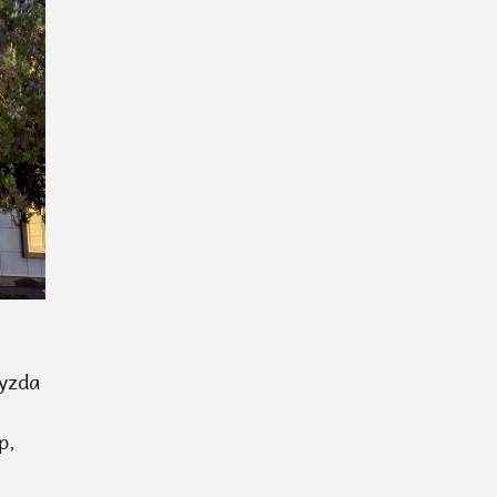
myzda
p,