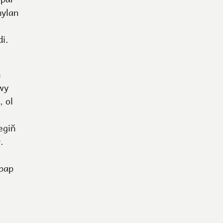
nylan
di.
ň
awy
 ol
egiň
.
ebap