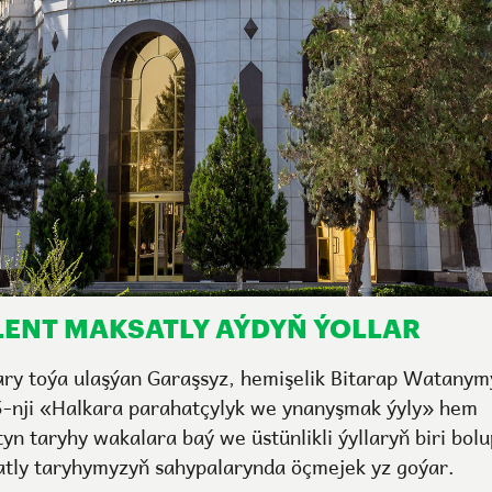
LENT MAKSATLY AÝDYŇ ÝOLLAR
ary toýa ulaşýan Garaşsyz, hemişelik Bitarap Watany
-nji «Halkara parahatçylyk we ynanyşmak ýyly» hem
yn taryhy wakalara baý we üstünlikli ýyllaryň biri bolu
atly taryhymyzyň sahypalarynda öçmejek yz goýar.