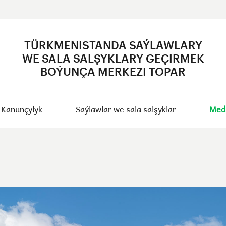
TÜRKMENISTANDA SAÝLAWLARY
WE SALA SALŞYKLARY GEÇIRMEK
BOÝUNÇA MERKEZI TOPAR
Kanunçylyk
Saýlawlar we sala salşyklar
Med