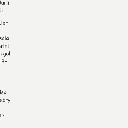
ürli
i.
tler
sala
rini
n gol
18–
iş»
kabry
te