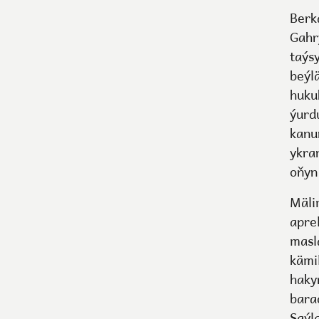
Berk
Gahr
taýs
beýl
huku
ýurd
kanu
ykra
oňyn
Mäli
apre
masl
kämi
haky
bara
Saýl