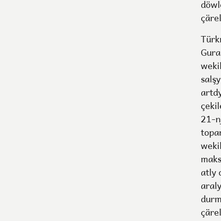
döwle
çäre
Türk
Gura
weki
salş
artd
çeki
21-n
topa
weki
maks
atly
aral
durm
çäre