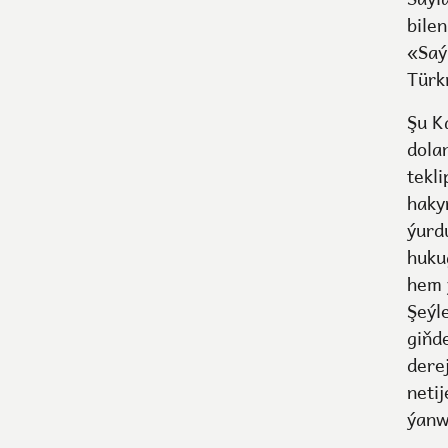
bile
«Saý
Türk
Şu K
dolan
tekl
haky
ýurd
huku
hem 
Şeýl
giňd
dere
netij
ýanw