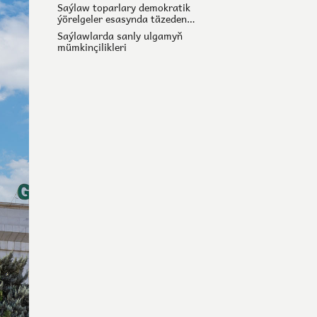
Saýlaw toparlary demokratik
ýörelgeler esasynda täzeden
döredilýär
Saýlawlarda sanly ulgamyň
mümkinçilikleri