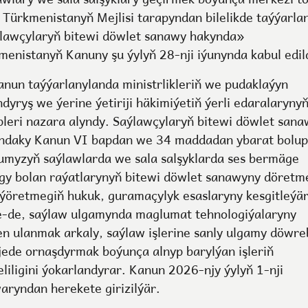
n Türkmenistanyň Mejlisi tarapyndan bilelikde taýýarla
lawçylaryň bitewi döwlet sanawy hakynda»
menistanyň Kanuny şu ýylyň 28-nji iýunynda kabul edil
anun taýýarlanylanda ministrlikleriň we pudaklaýyn
dyryş we ýerine ýetiriji häkimiýetiň ýerli edaralaryny
ipleri nazara alyndy. Saýlawçylaryň bitewi döwlet san
ndaky Kanun VI bapdan we 34 maddadan ybarat bolup,
umyzyň saýlawlarda we sala salşyklarda ses bermäge
gy bolan raýatlarynyň bitewi döwlet sanawyny döretm
ýöretmegiň hukuk, guramaçylyk esaslaryny kesgitleýär
e-de, saýlaw ulgamynda maglumat tehnologiýalaryny
en ulanmak arkaly, saýlaw işlerine sanly ulgamy döwr
jede ornaşdyrmak boýunça alnyp barylýan işleriň
eliligini ýokarlandyrar. Kanun 2026-njy ýylyň 1-nji
aryndan herekete girizilýär.