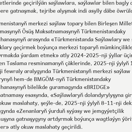
tlerinde geçirilýän saýlawlara, saýlawlar bilen bagly d
lere gatnaşmak, tejribe alyşmak indi asylly däbe öwrüld
menistanyň merkezi saýlaw topary bilen Birleşen Mille
masynyň Ösüş Maksatnamasynyň Türkmenistandaky
lhanasynyň arasynda «Türkmenistanda Saýlawlary we 
yklary geçirmek boýunça merkezi toparyň mümkinçilikle
yrmakda ýardam etmek» atly 2024-2025-nji ýyllar üçi
len Taslama resminamanyň çäklerinde, 2025-nji ýylyň 
ji fewraly aralygynda Türkmenistanyň merkezi saýlaw
rynyň hem-de BMGÖM-nyň Türkmenistandaky
lhanasynyň bilelikde guramagynda «BRIDGE»
atnamasy esasynda, «Saýlawlaryň dolandyrylyşyna gir
 okuw maslahaty, şeýle-de, 2025-nji ýylyň 8–11-nji de
ygynda «Zenanlaryň ýurduň syýasy we jemgyýetçilik
uşyna gatnaşygyny artdyrmak boýunça wagtlaýyn ýöri
ler» atly okuw maslahaty geçirildi.