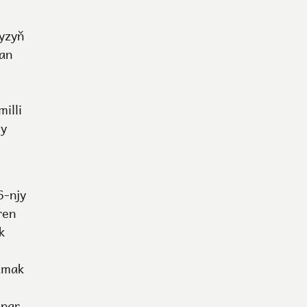
yzyň
dan
illi
my
6-njy
ren
k
amak
opar