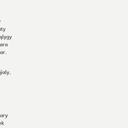
y
aty
şlygy
kara
ar.
ýaly,
lary
ek