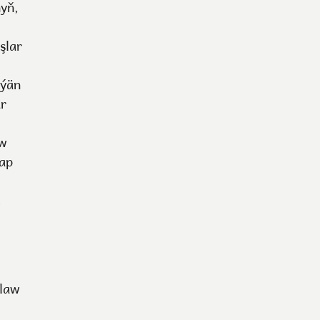
nyň,
şlar
lýän
ar
aw
sap
,
ýlaw