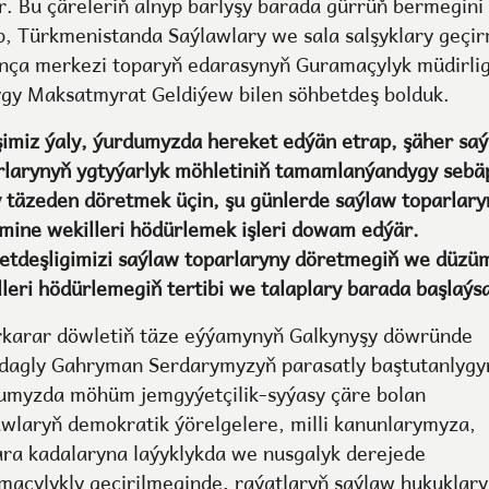
r. Bu çäreleriň alnyp barlyşy barada gürrüň bermegini
p, Türkmenistanda Saýlawlary we sala salşyklary geçi
nça merkezi toparyň edarasynyň Guramaçylyk müdirlig
ygy Maksatmyrat Geldiýew bilen söhbetdeş bolduk.
lşimiz ýaly, ýurdumyzda hereket edýän etrap, şäher sa
rlarynyň ygtyýarlyk möhletiniň tamamlanýandygy sebäp
y täzeden döretmek üçin, şu günlerde saýlaw toparlar
mine wekilleri hödürlemek işleri dowam edýär.
etdeşligimizi saýlaw toparlaryny döretmegiň we düzü
lleri hödürlemegiň tertibi we talaplary barada başlaýs
rkarar döwletiň täze eýýamynyň Galkynyşy döwründe
dagly Gahryman Serdarymyzyň parasatly baştutanlygy
umyzda möhüm jemgyýetçilik-syýasy çäre bolan
awlaryň demokratik ýörelgelere, milli kanunlarymyza,
ara kadalaryna laýyklykda we nusgalyk derejede
maçylykly geçirilmeginde, raýatlaryň saýlaw hukuklar