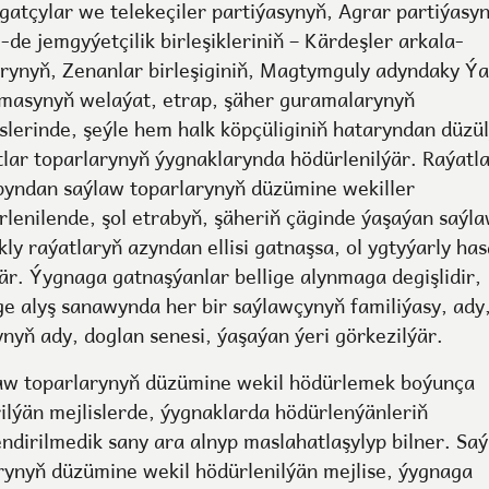
gatçylar we telekeçiler partiýasynyň, Agrar partiýasy
-de jemgyýetçilik birleşikleriniň – Kärdeşler arkala-
arynyň, Zenanlar birleşiginiň, Magtymguly adyndaky Ýa
masynyň welaýat, etrap, şäher guramalarynyň
islerinde, şeýle hem halk köpçüliginiň hataryndan düzü
tlar toparlarynyň ýygnaklarynda hödürlenilýär. Raýatl
pyndan saýlaw toparlarynyň düzümine wekiller
rlenilende, şol etrabyň, şäheriň çäginde ýaşaýan saýl
ly raýatlaryň azyndan ellisi gatnaşsa, ol ygtyýarly ha
ýär. Ýygnaga gatnaşýanlar bellige alynmaga degişlidir,
ige alyş sanawynda her bir saýlawçynyň familiýasy, ady
ynyň ady, doglan senesi, ýaşaýan ýeri görkezilýär.
aw toparlarynyň düzümine wekil hödürlemek boýunça
rilýän mejlislerde, ýygnaklarda hödürlenýänleriň
endirilmedik sany ara alnyp maslahatlaşylyp bilner. Sa
rynyň düzümine wekil hödürlenilýän mejlise, ýygnaga