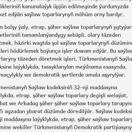
llikleriniň kanunalaýyk üpjün edilmeginde ýurdumyzda
ket edýän saýlaw toparlarynyň möhüm orny bardyr.
m bolşy ýaly, etrap, şäher saýlaw toparlarynyň ygtyýar
etleriniň tamamlanýandygy sebäpli, olary täzeden
tmek, häzirki wagtda şol saýlaw toparlarynyň düzümin
lleri hödürlemek boýunça işler dowam edýär. Bu saýla
rlaryny täzeden döretmek işleri, Türkmenistanyň Saýl
ksine laýyklykda, tassyklanylan meýilnama esasynda,
maçylykly we demokratik şertlerde amala aşyrylýar.
menistanyň Saýlaw kodeksiniň 32-nji maddasyna
lykda, etrap, şäher saýlaw toparlary degişli welaýat,
bat we Arkadag şäher şäher saýlaw toparlary tarapyn
5 agzadan ybarat düzümde döredilýär. Saýlaw kodeksi
ji maddasyna laýyklykda, etrap, şäher saýlaw toparlar
mine wekiller Türkmenistanyň Demokratik partiýasyny