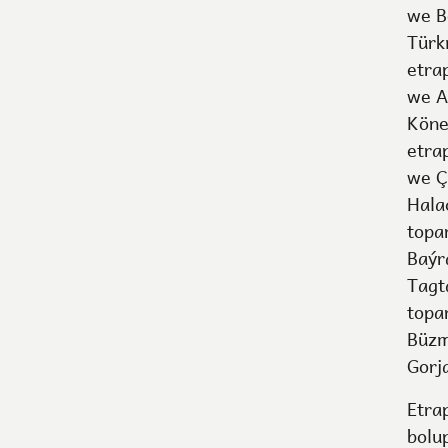
we B
Türk
etra
we A
Köne
etra
we Ç
Hala
topa
Baýr
Tagt
topa
Büzm
Gorj
Etra
bolu