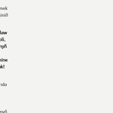
rmek
iniň
ýlaw
li,
ynyň
mine
ak!
nda
ynyň