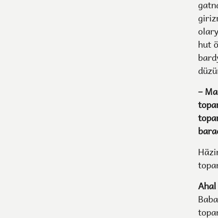
gatn
giri
olar
hut 
bard
düzü
– Ma
topa
topa
bara
Häzi
topa
Ahal
Baba
topa