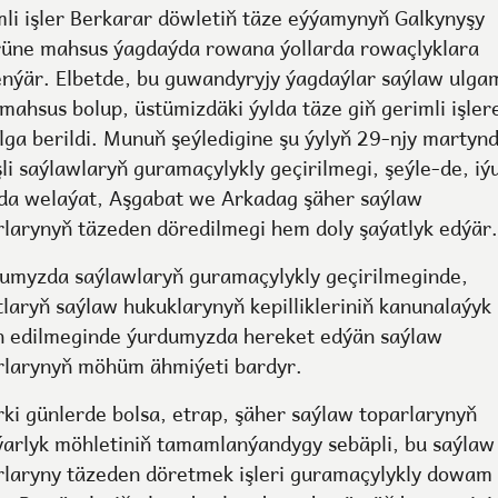
mli işler Berkarar döwletiň täze eýýamynyň Galkynyşy
üne mahsus ýagdaýda rowana ýollarda rowaçlyklara
enýär. Elbetde, bu guwandyryjy ýagdaýlar saýlaw ulg
mahsus bolup, üstümizdäki ýylda täze giň gerimli işler
lga berildi. Munuň şeýledigine şu ýylyň 29-njy martyn
şli saýlawlaryň guramaçylykly geçirilmegi, şeýle-de, iý
da welaýat, Aşgabat we Arkadag şäher saýlaw
rlarynyň täzeden döredilmegi hem doly şaýatlyk edýär.
umyzda saýlawlaryň guramaçylykly geçirilmeginde,
tlaryň saýlaw hukuklarynyň kepillikleriniň kanunalaýyk
n edilmeginde ýurdumyzda hereket edýän saýlaw
rlarynyň möhüm ähmiýeti bardyr.
rki günlerde bolsa, etrap, şäher saýlaw toparlarynyň
ýarlyk möhletiniň tamamlanýandygy sebäpli, bu saýlaw
rlaryny täzeden döretmek işleri guramaçylykly dowam