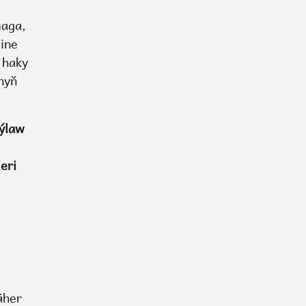
maga,
ine
 haky
nyň
aýlaw
eri
äher