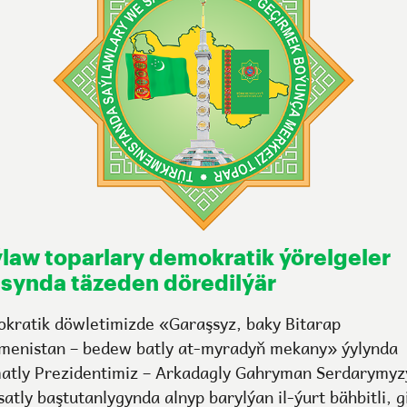
law toparlary demokratik ýörelgeler
synda täzeden döredilýär
kratik döwletimizde «Garaşsyz, baky Bitarap
menistan – bedew batly at-myradyň mekany» ýylynda
atly Prezidentimiz – Arkadagly Gahryman Serdarymyz
atly baştutanlygynda alnyp barylýan il-ýurt bähbitli, g