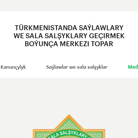
TÜRKMENISTANDA SAÝLAWLARY
WE SALA SALŞYKLARY GEÇIRMEK
BOÝUNÇA MERKEZI TOPAR
Kanunçylyk
Saýlawlar we sala salşyklar
Med