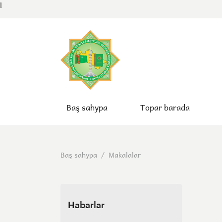
l
Baş sahypa
Topar barada
Baş sahypa
/
Makalalar
Habarlar