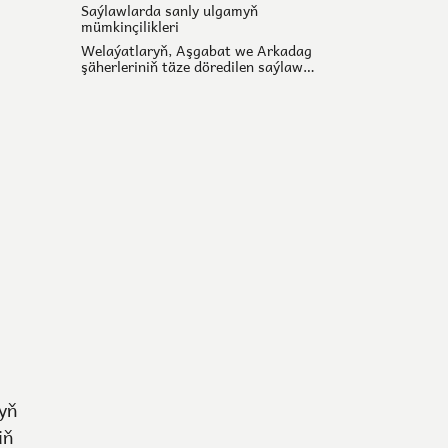
Saýlawlarda sanly ulgamyň
mümkinçilikleri
Welaýatlaryň, Aşgabat we Arkadag
şäherleriniň täze döredilen saýlaw
toparlary: jemler, sanlar
yň
iň