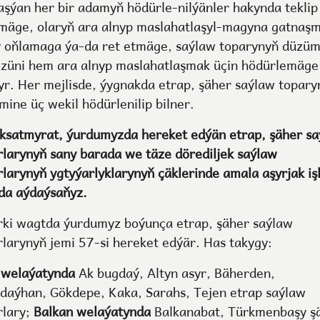
aşýan her bir adamyň hödürle-nilýänler hakynda teklip
zmäge, olaryň ara alnyp maslahatlaşyl-magyna gatnaş
y oňlamaga ýa-da ret etmäge, saýlaw toparynyň düzüm
özüni hem ara alnyp maslahatlaşmak üçin hödürlemäge
yr. Her mejlisde, ýygnakda etrap, şäher saýlaw topary
mine üç wekil hödürlenilip bilner.
ksatmyrat, ýurdumyzda hereket edýän etrap, şäher s
rlarynyň sany barada we täze dörediljek saýlaw
rlarynyň ygtyýarlyklarynyň çäklerinde amala aşyrjak işl
da aýdaýsaňyz.
rki wagtda ýurdumyz boýunça etrap, şäher saýlaw
rlarynyň jemi 57-si hereket edýär. Has takygy:
 welaýatynda
Ak bugdaý, Altyn asyr, Bäherden,
daýhan, Gökdepe, Kaka, Sarahs, Tejen etrap saýlaw
rlary;
Balkan welaýatynda
Balkanabat, Türkmenbaşy ş