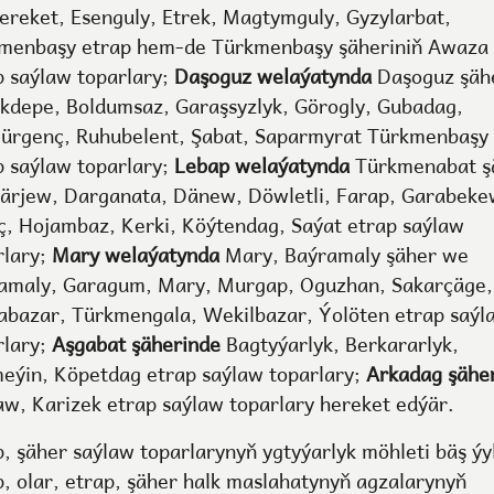
ereket, Esenguly, Etrek, Magtymguly, Gyzylarbat,
menbaşy etrap hem-de Türkmenbaşy şäheriniň Awaza
p saýlaw toparlary;
Daşoguz welaýatynda
Daşoguz şäh
kdepe, Boldumsaz, Garaşsyzlyk, Görogly, Gubadag,
ürgenç, Ruhubelent, Şabat, Saparmyrat Türkmenbaşy
p saýlaw toparlary;
Lebap welaýatynda
Türkmenabat ş
ärjew, Darganata, Dänew, Döwletli, Farap, Garabeke
ç, Hojambaz, Kerki, Köýtendag, Saýat etrap saýlaw
rlary;
Mary welaýatynda
Mary, Baýramaly şäher we
amaly, Garagum, Mary, Murgap, Oguzhan, Sakarçäge,
abazar, Türkmengala, Wekilbazar, Ýolöten etrap saýl
rlary;
Aşgabat şäherinde
Bagtyýarlyk, Berkararlyk,
eýin, Köpetdag etrap saýlaw toparlary;
Arkadag şähe
aw, Karizek etrap saýlaw toparlary hereket edýär.
p, şäher saýlaw toparlarynyň ygtyýarlyk möhleti bäş ýy
p, olar, etrap, şäher halk maslahatynyň agzalarynyň