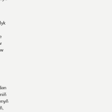
lyk
e
w
aw
dan
niň
ynyň
ň,