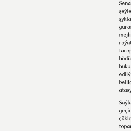
Sena
şeýle
şykl
gura
mejl
raýa
tara
hödü
hukuk
edil
bell
atas
Saýl
geçi
çäkl
topa