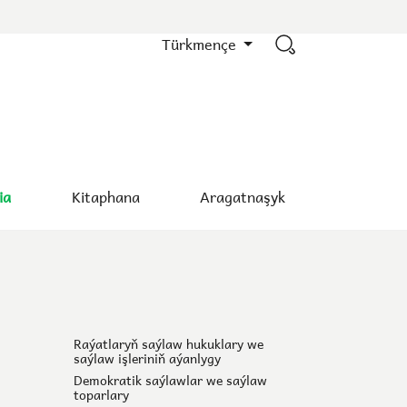
Türkmençe
ia
Kitaphana
Aragatnaşyk
Raýatlaryň saýlaw hukuklary we
saýlaw işleriniň aýanlygy
Demokratik saýlawlar we saýlaw
toparlary