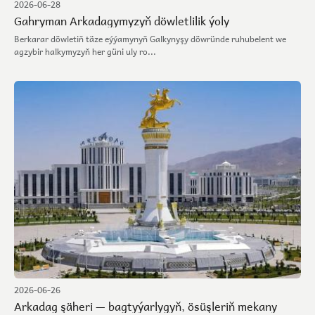
2026-06-28
Gahryman Arkadagymyzyň döwletlilik ýoly
Berkarar döwletiň täze eýýamynyň Galkynyşy döwründe ruhubelent we
agzybir halkymyzyň her güni uly ro...
2026-06-26
Arkadag şäheri — bagtyýarlygyň, ösüşleriň mekany