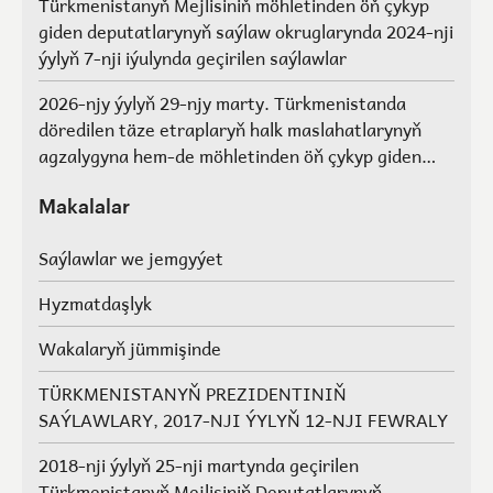
Türkmenistanyň Mejlisiniň möhletinden öň çykyp
giden deputatlarynyň saýlaw okruglarynda 2024-nji
ýylyň 7-nji iýulynda geçirilen saýlawlar
2026-njy ýylyň 29-njy marty. Türkmenistanda
döredilen täze etraplaryň halk maslahatlarynyň
agzalygyna hem-de möhletinden öň çykyp giden
Türkmenistanyň Mejlisiniň deputatlarynyň, halk
maslahatlarynyň we Geňeşleriň agzalarynyň ýerine
Makalalar
saýlawlar.
Saýlawlar we jemgyýet
Hyzmatdaşlyk
Wakalaryň jümmişinde
TÜRKMENISTANYŇ PREZIDENTINIŇ
SAÝLAWLARY, 2017-NJI ÝYLYŇ 12-NJI FEWRALY
2018-nji ýylyň 25-nji martynda geçirilen
Türkmenistanyň Mejlisiniň Deputatlarynyň,