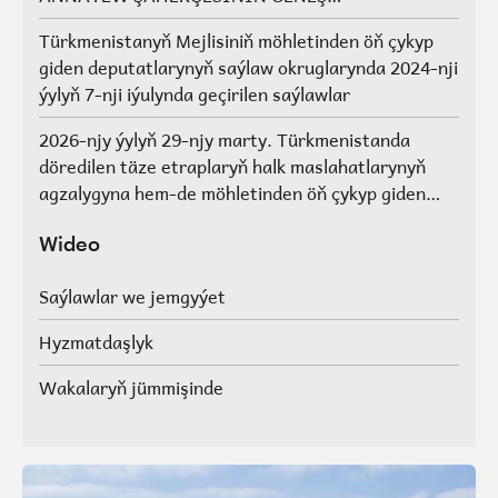
AGZALARYNYŇ SAÝLAWLARY
Türkmenistanyň Mejlisiniň möhletinden öň çykyp
giden deputatlarynyň saýlaw okruglarynda 2024-nji
ýylyň 7-nji iýulynda geçirilen saýlawlar
2026-njy ýylyň 29-njy marty. Türkmenistanda
döredilen täze etraplaryň halk maslahatlarynyň
agzalygyna hem-de möhletinden öň çykyp giden
Türkmenistanyň Mejlisiniň deputatlarynyň, halk
maslahatlarynyň we Geňeşleriň agzalarynyň ýerine
Wideo
saýlawlar.
Saýlawlar we jemgyýet
Hyzmatdaşlyk
Wakalaryň jümmişinde