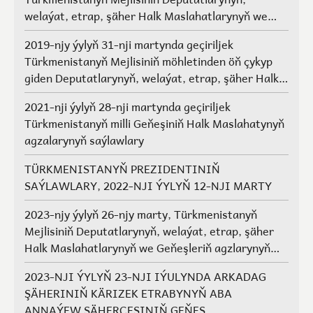
welaýat, etrap, şäher Halk Maslahatlarynyň we
Geňeşleriň agzalarynyň saýlawlary.
2019-njy ýylyň 31-nji martynda geçiriljek
Türkmenistanyň Mejlisiniň möhletinden öň çykyp
giden Deputatlarynyň, welaýat, etrap, şäher Halk
Maslahatlarynyň we Geňeşleriň agzalarynyň ýerine
2021-nji ýylyň 28-nji martynda geçiriljek
saýlawlar
Türkmenistanyň milli Geňeşiniň Halk Maslahatynyň
agzalarynyň saýlawlary
TÜRKMENISTANYŇ PREZIDENTINIŇ
SAÝLAWLARY, 2022-NJI ÝYLYŇ 12-NJI MARTY
2023-njy ýylyň 26-njy marty, Türkmenistanyň
Mejlisiniň Deputatlarynyň, welaýat, etrap, şäher
Halk Maslahatlarynyň we Geňeşleriň agzlarynyň
saýlawlary
2023-NJI ÝYLYŇ 23-NJI IÝULYNDA ARKADAG
ŞÄHERINIŇ KÄRIZEK ETRABYNYŇ ABA
ANNAÝEW ŞÄHERÇESINIŇ GEŇEŞ