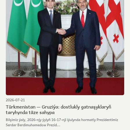
2026-07-21
Türkmenistan — Gruziýa: dostlukly gatnaşyklaryň
taryhynda täze sahypa
Bilşimiz ýaly, 2026-njy ýylyň 16-17-nji iýulynda hormatly Prezidentimiz
Serdar Berdimuhamedow Prezid...