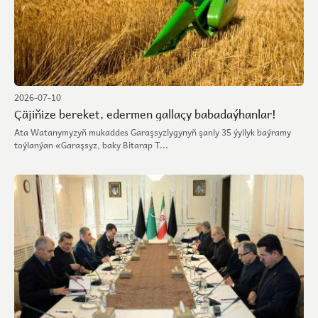
2026-07-10
Çäjiňize bereket, edermen gallaçy babadaýhanlar!
Ata Watanymyzyň mukaddes Garaşsyzlygynyň şanly 35 ýyllyk baýramy
toýlanýan «Garaşsyz, baky Bitarap T...