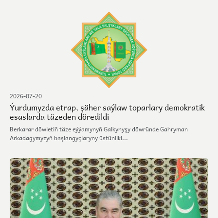
2026-07-20
Ýurdumyzda etrap, şäher saýlaw toparlary demokratik
esaslarda täzeden döredildi
Berkarar döwletiň täze eýýamynyň Galkynyşy döwründe Gahryman
Arkadagymyzyň başlangyçlaryny üstünlikl...