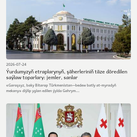
2026-07-24
Ýurdumyzyň etraplarynyň, şäherleriniň täze döredilen
saýlaw toparlary: jemler, sanlar
«Garaşsyz, baky Bitarap Türkmenistan—bedew batly at-myradyň
mekany» diýlip yglan edilen ýylda Gahrym...